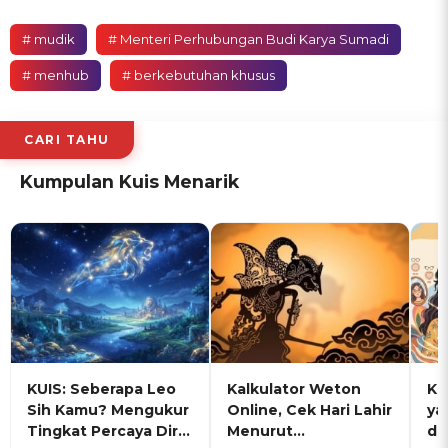
# mudik
# Menteri Perhubungan Budi Karya Sumadi
# menhub
# berkebutuhan khusus
CARI TAHU
Kumpulan Kuis Menarik
KUIS: Seberapa Leo
Kalkulator Weton
KU
Sih Kamu? Mengukur
Online, Cek Hari Lahir
ya
Tingkat Percaya Diri
Menurut
de