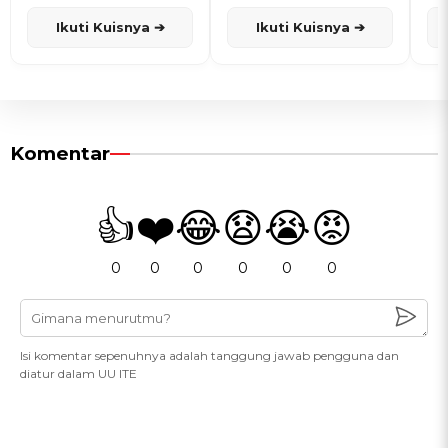
dan Karisma
Penanggalan Jawa
Ikuti Kuisnya ➔
Ikuti Kuisnya ➔
Komentar
👍
❤️
😂
😧
😭
😡
0
0
0
0
0
0
Isi komentar sepenuhnya adalah tanggung jawab pengguna dan
diatur dalam UU ITE