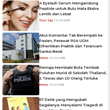
4 Eyelash Serum Mengandung
Peptide untuk Bulu Mata Ekstra
Lentik dan Lebat
Your Say
| 14:05 WIB
Akui Komentar Tak Berempati ke
Pasien, Perawat RSA UGM
Dihentikan Praktik dan Terancam
Sanksi Berat
News
| 14:04 WIB
Remaja Membabi Buta Tembak
Puluhan Murid di Sekolah Thailand,
2 Tewas dan 20 Orang Terluka
News
| 14:01 WIB
57 Detik yang Mengubah
Segalanya: Menyelami Tragedi di