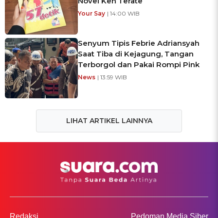
Novel Ken Terate
Your Say
| 14:00 WIB
Senyum Tipis Febrie Adriansyah
Saat Tiba di Kejagung, Tangan
Terborgol dan Pakai Rompi Pink
News
| 13:59 WIB
LIHAT ARTIKEL LAINNYA
Redaksi
Pedoman Media Siber