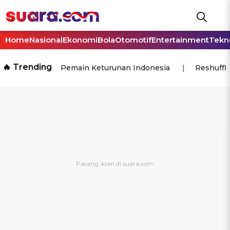
Home
Nasional
Ekonomi
Bola
Otomotif
Entertainment
Tekn
🔥 Trending
Pemain Keturunan Indonesia
Reshuffl