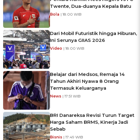
Twente, Dua-duanya Kepala Batu
Bola
| 18:00 WIB
Dari Mobil Futuristik hingga Hiburan,
Ini Serunya GIIAS 2026
Video
| 18:00 WIB
Belajar dari Medsos, Remaja 14
Tahun Akhiri Nyawa 8 Orang
Termasuk Keluarganya
News
| 17:51 WIB
BRI Danareksa Revisi Turun Target
Harga Saham BRMS, Kinerja Jadi
Sebab
Bisnis
| 17:49 WIB