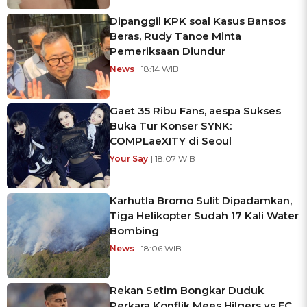
Dipanggil KPK soal Kasus Bansos
Beras, Rudy Tanoe Minta
Pemeriksaan Diundur
News
| 18:14 WIB
Gaet 35 Ribu Fans, aespa Sukses
Buka Tur Konser SYNK:
COMPLaeXITY di Seoul
Your Say
| 18:07 WIB
Karhutla Bromo Sulit Dipadamkan,
Tiga Helikopter Sudah 17 Kali Water
Bombing
News
| 18:06 WIB
Rekan Setim Bongkar Duduk
Perkara Konflik Mees Hilgers vs FC