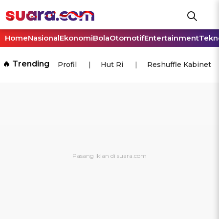
Home
Nasional
Ekonomi
Bola
Otomotif
Entertainment
Tekn
🔥 Trending
Profil
Hut Ri
Reshuffle Kabinet