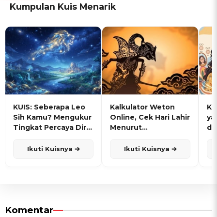
Kumpulan Kuis Menarik
KUIS: Seberapa Leo
Kalkulator Weton
KU
Sih Kamu? Mengukur
Online, Cek Hari Lahir
ya
Tingkat Percaya Diri
Menurut
de
dan Karisma
Penanggalan Jawa
Ikuti Kuisnya ➔
Ikuti Kuisnya ➔
Komentar