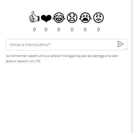
👍
❤️
😂
😧
😭
😡
0
0
0
0
0
0
Isi komentar sepenuhnya adalah tanggung jawab pengguna dan
diatur dalam UU ITE