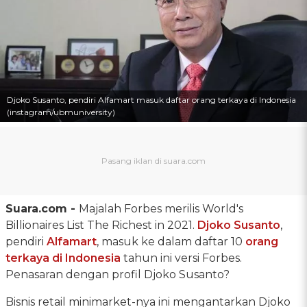
Djoko Susanto, pendiri Alfamart masuk daftar orang terkaya di Indonesia
(instagram/ubmuniversity)
Suara.com -
Majalah Forbes merilis World's
Billionaires List The Richest in 2021.
Djoko Susanto
,
pendiri
Alfamart
, masuk ke dalam daftar 10
orang
terkaya di Indonesia
tahun ini versi Forbes.
Penasaran dengan profil Djoko Susanto?
Bisnis retail minimarket-nya ini mengantarkan Djoko