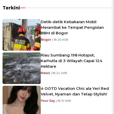
Terkini
Detik-detik Kebakaran Mobil
Merambat ke Tempat Pengisian
BBM di Bogor
Bogor
| 18:26 WIB
Riau Sumbang 198 Hotspot,
Karhutla di 3 Wilayah Capai 124
Hektare
News
| 18:24 WIB
4 OOTD Vacation Chic ala Yeri Red
Velvet, Nyaman dan Tetap Stylish!
Your Say
| 18:15 WIB