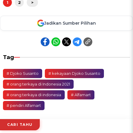
1
2
>
Jadikan Sumber Pilihan
Tag
# Djoko Susanto
# kekayaan Djoko Susanto
# orang terkaya di Indonesia 2021
# orang terkaya di indonesia
# Alfamart
# pendiri Alfamart
CARI TAHU