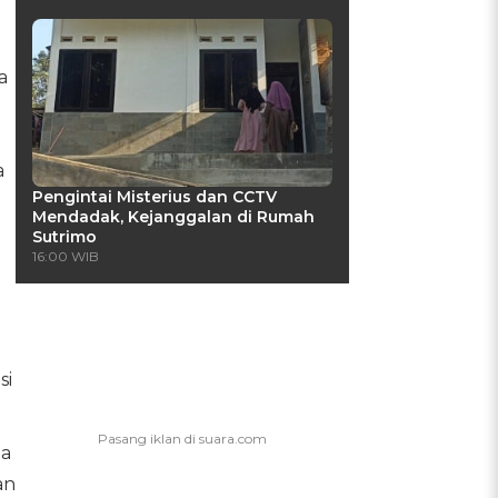
a
g
a
Pengintai Misterius dan CCTV
Mendadak, Kejanggalan di Rumah
Sutrimo
16:00 WIB
si
ga
an