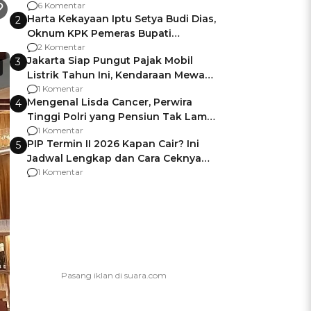
Gagalnya Negara Jamin Keamanan
6 Komentar
Harta Kekayaan Iptu Setya Budi Dias,
2
Oknum KPK Pemeras Bupati
Pemalang
2 Komentar
Jakarta Siap Pungut Pajak Mobil
3
Listrik Tahun Ini, Kendaraan Mewah
Kena hingga 75% PKB
1 Komentar
Mengenal Lisda Cancer, Perwira
4
Tinggi Polri yang Pensiun Tak Lama
Usai Jadi Brigjen
1 Komentar
PIP Termin II 2026 Kapan Cair? Ini
5
Jadwal Lengkap dan Cara Ceknya
agar Dana Tidak Hangus!
1 Komentar