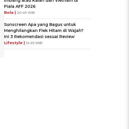
Imbang atau Kalah dari Vietnam di
Piala AFF 2026
Bola |
20:49 WIB
Sunscreen Apa yang Bagus untuk
Menghilangkan Flek Hitam di Wajah?
Ini 3 Rekomendasi sesuai Review
Lifestyle |
14:45 WIB