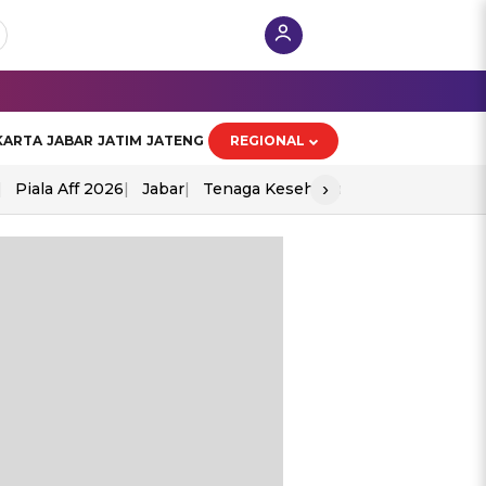
KARTA
JABAR
JATIM
JATENG
REGIONAL
›
Piala Aff 2026
Jabar
Tenaga Kesehatan
Ppad