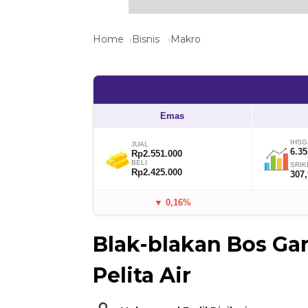
Home
Bisnis
Makro
Emas
IHSG
JUAL
6.35
Rp2.551.000
BELI
SRIK
Rp2.425.000
307
▼ 0,16%
Blak-blakan Bos Ga
Pelita Air