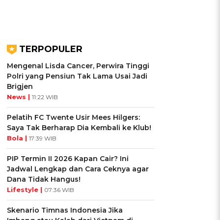
TERPOPULER
Mengenal Lisda Cancer, Perwira Tinggi
Polri yang Pensiun Tak Lama Usai Jadi
Brigjen
News |
11:22 WIB
Pelatih FC Twente Usir Mees Hilgers:
Saya Tak Berharap Dia Kembali ke Klub!
Bola |
17:39 WIB
PIP Termin II 2026 Kapan Cair? Ini
Jadwal Lengkap dan Cara Ceknya agar
Dana Tidak Hangus!
Lifestyle |
07:36 WIB
Skenario Timnas Indonesia Jika