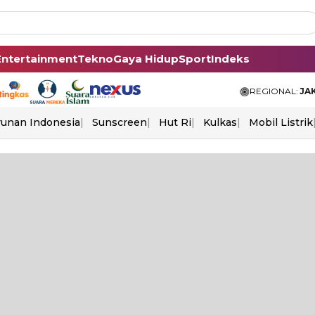
Entertainment
Tekno
Gaya Hidup
Sport
Indeks
REGIONAL:
JA
unan Indonesia
Sunscreen
Hut Ri
Kulkas
Mobil Listrik