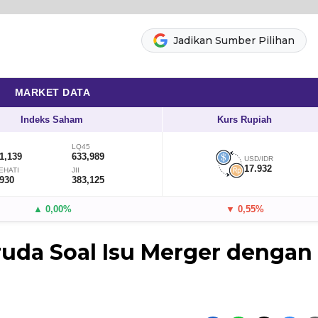
Jadikan Sumber Pilihan
MARKET DATA
Indeks Saham
Kurs Rupiah
LQ45
1,139
633,989
USD/IDR
17.932
EHATI
JII
,930
383,125
▲ 0,00%
▼ 0,55%
ruda Soal Isu Merger dengan