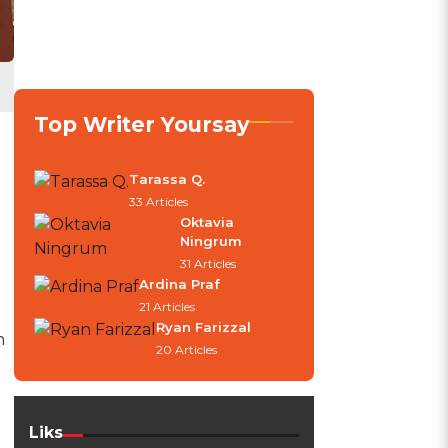
Top Writer Yoursay
Tarassa Q.
33 Articles
Oktavia
Ningrum
31 Articles
a
Ardina Praf
21 Articles
Ryan Farizzal
n
20 Articles
Liks