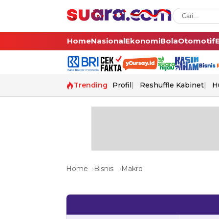
Home
Nasional
Ekonomi
Bola
Otomotif
Trending
Profil
Reshuffle Kabinet
H
Home
Bisnis
Makro