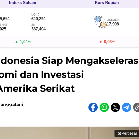
Indeks Saham
Kurs Rupiah
LQ45
9,654
640,294
USD/IDR
17.908
EHATI
JII
,025
387,404
▲ 1,04%
▼ 0,03%
ndonesia Siap Mengakseleras
mi dan Investasi
Amerika Serikat
Manggalani
Perbesar