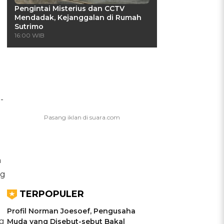
Pengintai Misterius dan CCTV
Mendadak, Kejanggalan di Rumah
Sutrimo
16:00 WIB
-
n
ng
TERPOPULER
Profil Norman Joesoef, Pengusaha
g
Muda yang Disebut-sebut Bakal