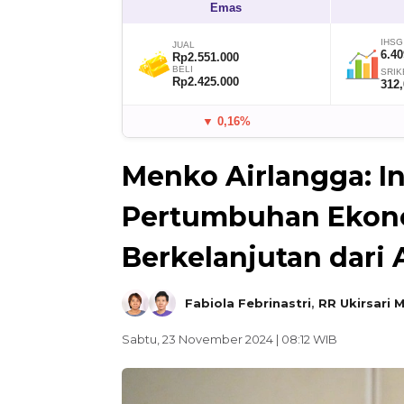
Emas
IHSG
JUAL
6.40
Rp2.551.000
BELI
SRIK
Rp2.425.000
312
▼ 0,16%
Menko Airlangga: I
Pertumbuhan Ekono
Berkelanjutan dari 
Fabiola Febrinastri
,
RR Ukirsari 
Sabtu, 23 November 2024 | 08:12 WIB