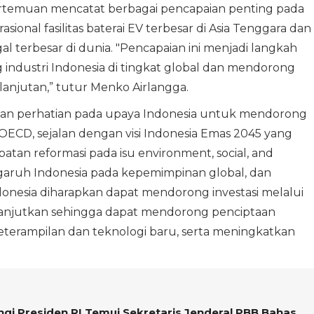
, pertemuan mencatat berbagai pencapaian penting pada
sional fasilitas baterai EV terbesar di Asia Tenggara dan
al terbesar di dunia. "Pencapaian ini menjadi langkah
industri Indonesia di tingkat global dan mendorong
lanjutan,” tutur Menko Airlangga.
an perhatian pada upaya Indonesia untuk mendorong
OECD, sejalan dengan visi Indonesia Emas 2045 yang
n reformasi pada isu environment, social, and
aruh Indonesia pada kepemimpinan global, dan
donesia diharapkan dapat mendorong investasi melalui
dilanjutkan sehingga dapat mendorong penciptaan
 keterampilan dan teknologi baru, serta meningkatkan
i Presiden RI Temui Sekretaris Jenderal PBB Bahas