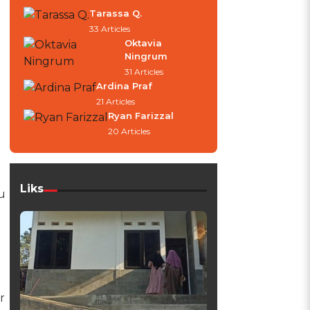
Tarassa Q.
33 Articles
Oktavia
Ningrum
31 Articles
Ardina Praf
21 Articles
Ryan Farizzal
20 Articles
Liks
u
r