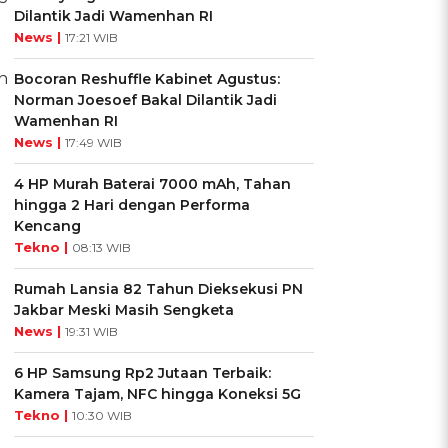
Dilantik Jadi Wamenhan RI
News |
17:21 WIB
n
Bocoran Reshuffle Kabinet Agustus:
Norman Joesoef Bakal Dilantik Jadi
Wamenhan RI
g
News |
17:49 WIB
4 HP Murah Baterai 7000 mAh, Tahan
hingga 2 Hari dengan Performa
Kencang
Tekno |
08:13 WIB
Rumah Lansia 82 Tahun Dieksekusi PN
Jakbar Meski Masih Sengketa
News |
19:31 WIB
6 HP Samsung Rp2 Jutaan Terbaik:
Kamera Tajam, NFC hingga Koneksi 5G
Tekno |
10:30 WIB