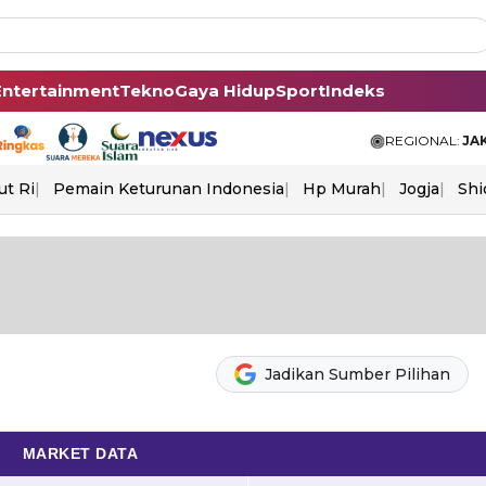
Entertainment
Tekno
Gaya Hidup
Sport
Indeks
REGIONAL:
JA
ut Ri
Pemain Keturunan Indonesia
Hp Murah
Jogja
Shi
Jadikan Sumber Pilihan
MARKET DATA