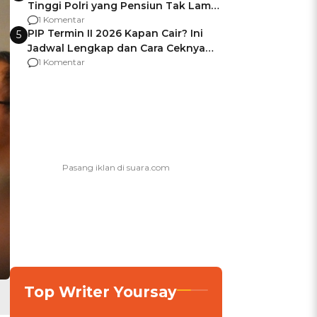
Tinggi Polri yang Pensiun Tak Lama
Usai Jadi Brigjen
1 Komentar
PIP Termin II 2026 Kapan Cair? Ini
5
Jadwal Lengkap dan Cara Ceknya
agar Dana Tidak Hangus!
1 Komentar
Top Writer Yoursay