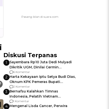
i
Diskusi Terpanas
Sayembara Rp10 Juta Dedi Mulyadi
1
Dikritik UGM, Dinilai Cermin
Gagalnya Negara Jamin Keamanan
6 Komentar
Harta Kekayaan Iptu Setya Budi Dias,
2
Oknum KPK Pemeras Bupati
Pemalang
2 Komentar
Bernafsu Kalahkan Timnas
3
Indonesia, Pelatih Vietnam
Berencana Pakai Jimat di Pakansari
1 Komentar
Mengenal Lisda Cancer, Perwira
4