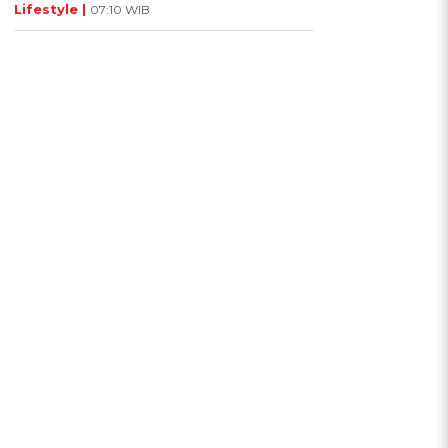
Lifestyle |
07:10 WIB