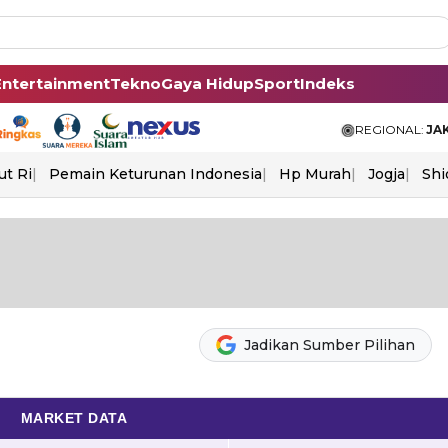
Entertainment
Tekno
Gaya Hidup
Sport
Indeks
REGIONAL:
JA
ut Ri
Pemain Keturunan Indonesia
Hp Murah
Jogja
Shi
Jadikan Sumber Pilihan
MARKET DATA