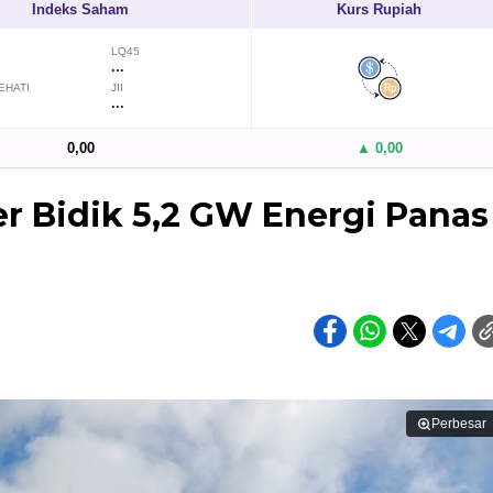
Indeks Saham
Kurs Rupiah
LQ45
...
EHATI
JII
...
0,00
▲ 0,00
r Bidik 5,2 GW Energi Panas
Perbesar