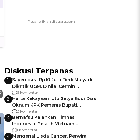
Diskusi Terpanas
Sayembara Rp10 Juta Dedi Mulyadi
1
Dikritik UGM, Dinilai Cermin
Gagalnya Negara Jamin Keamanan
6 Komentar
Harta Kekayaan Iptu Setya Budi Dias,
2
Oknum KPK Pemeras Bupati
Pemalang
2 Komentar
Bernafsu Kalahkan Timnas
3
Indonesia, Pelatih Vietnam
Berencana Pakai Jimat di Pakansari
1 Komentar
Mengenal Lisda Cancer, Perwira
4