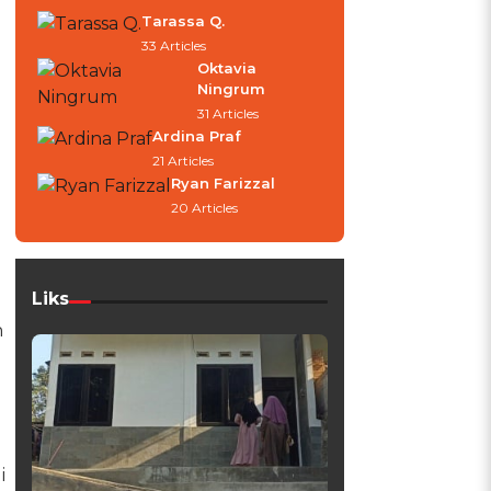
Tarassa Q.
33 Articles
Oktavia
Ningrum
31 Articles
Ardina Praf
21 Articles
Ryan Farizzal
20 Articles
Liks
n
i