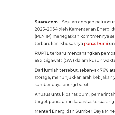
Suara.com -
Sejalan dengan peluncura
2025–2034 oleh Kementerian Energi d
(PLN IP) menegaskan komitmennya s
terbarukan, khususnya
panas bumi
unt
RUPTL terbaru mencanangkan pembang
69,5 Gigawatt (GW) dalam kurun wakt
Dari jumlah tersebut, sebanyak 76% at
storage, menunjukkan arah kebijakan
sumber daya energi bersih.
Khusus untuk panas bumi, pemerintah 
target pencapaian kapasitas terpasan
Menteri Energi dan Sumber Daya Miner