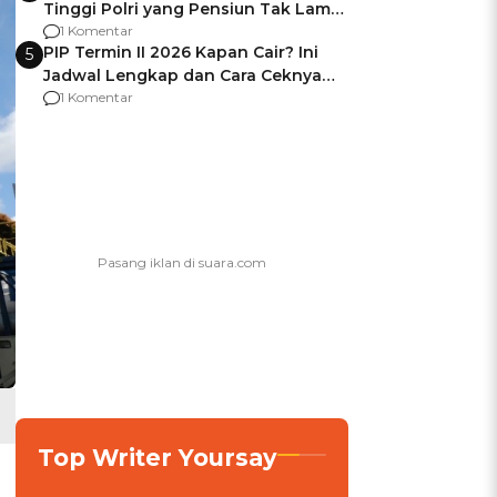
Tinggi Polri yang Pensiun Tak Lama
Usai Jadi Brigjen
1 Komentar
PIP Termin II 2026 Kapan Cair? Ini
5
Jadwal Lengkap dan Cara Ceknya
agar Dana Tidak Hangus!
1 Komentar
Top Writer Yoursay