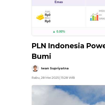
Emas
IHSG
JUAL
...
Rp0
BELI
SRIK
Rp0
▲ 0.00%
PLN Indonesia Powe
Bumi
Iwan Supriyatna
Rabu, 28 Mei 2025 | 15:28 WIB