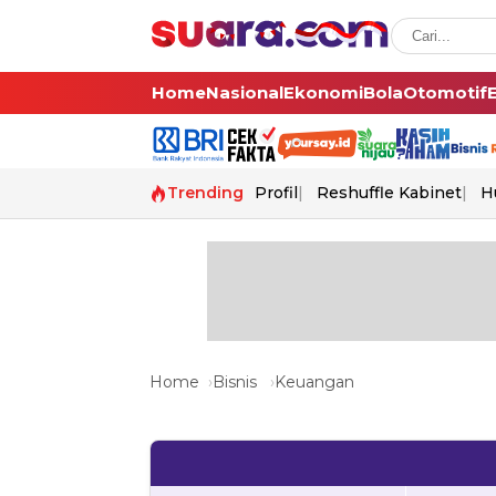
Home
Nasional
Ekonomi
Bola
Otomotif
Trending
Profil
Reshuffle Kabinet
H
Home
Bisnis
Keuangan