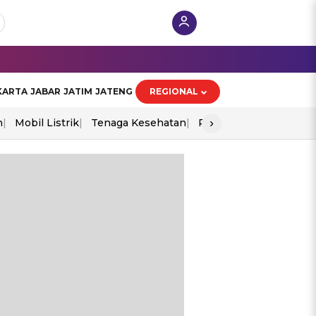
KARTA
JABAR
JATIM
JATENG
REGIONAL
›
n
Mobil Listrik
Tenaga Kesehatan
Perang As-Iran
Ekon