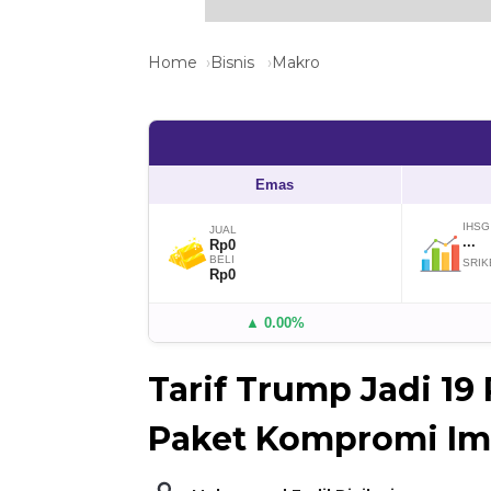
Home
Bisnis
Makro
Emas
IHSG
JUAL
...
Rp0
BELI
SRIK
Rp0
▲ 0.00%
Tarif Trump Jadi 1
Paket Kompromi Imp