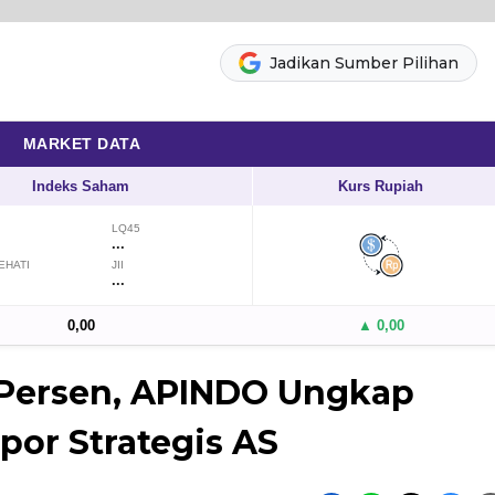
Jadikan Sumber Pilihan
MARKET DATA
Indeks Saham
Kurs Rupiah
LQ45
...
EHATI
JII
...
0,00
▲ 0,00
9 Persen, APINDO Ungkap
or Strategis AS