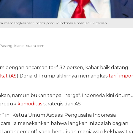
ya memangkas tarif impor produk Indonesia menjadi 19 persen.
 dengan ancaman tarif 32 persen, kabar baik datang
ikat
(
AS
) Donald Trump akhirnya memangkas
tarif impo
n, namun bukan tanpa "harga". Indonesia kini ditunt
produk
komoditas
strategis dari AS.
 ini, Ketua Umum Asosiasi Pengusaha Indonesia
bicara. Ia menekankan bahwa langkah ini adalah bagian
rocal arrangement) yang bertujuan menjawab kekhawatir