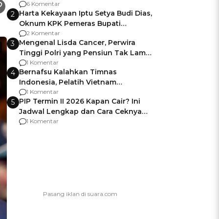
Gagalnya Negara Jamin Keamanan
6 Komentar
Harta Kekayaan Iptu Setya Budi Dias,
2
Oknum KPK Pemeras Bupati
Pemalang
2 Komentar
Mengenal Lisda Cancer, Perwira
3
Tinggi Polri yang Pensiun Tak Lama
Usai Jadi Brigjen
1 Komentar
Bernafsu Kalahkan Timnas
4
Indonesia, Pelatih Vietnam
Berencana Pakai Jimat di Pakansari
1 Komentar
PIP Termin II 2026 Kapan Cair? Ini
5
Jadwal Lengkap dan Cara Ceknya
agar Dana Tidak Hangus!
1 Komentar