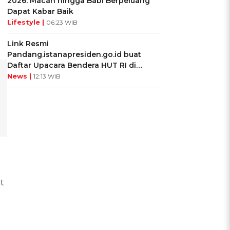
2026: Macan hingga Babi Berpeluang
Dapat Kabar Baik
Lifestyle |
06:23 WIB
Link Resmi
Pandang.istanapresiden.go.id buat
Daftar Upacara Bendera HUT RI di
Istana Negara
News |
12:13 WIB
t
a