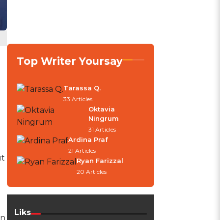
Top Writer Yoursay
Tarassa Q.
33 Articles
Oktavia
Ningrum
r
31 Articles
Ardina Praf
21 Articles
ut
Ryan Farizzal
20 Articles
Liks
an