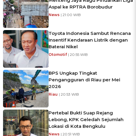
Menteng Jaya Ragu Pindahkan Liga
Aspal ke RPTRA Borobudur
News
| 21:00 WIB
Toyota Indonesia Sambut Rencana
Insentif Kendaraan Listrik dengan
Baterai Nikel
Otomotif
| 20:55 WIB
BPS Ungkap Tingkat
Pengangguran di Riau per Mei
2026
Riau
| 20:53 WIB
Pertebal Bukti Suap Rejang
Lebong, KPK Geledah Sejumlah
Lokasi di Kota Bengkulu
News
| 20:51 WIB