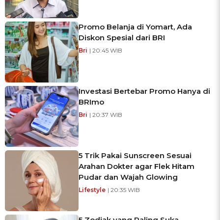
Promo Belanja di Yomart, Ada
Diskon Spesial dari BRI
Bri
| 20:45 WIB
Investasi Bertebar Promo Hanya di
BRImo
Bri
| 20:37 WIB
5 Trik Pakai Sunscreen Sesuai
Arahan Dokter agar Flek Hitam
Pudar dan Wajah Glowing
Lifestyle
| 20:35 WIB
5 Zodiak yang Paling Suka