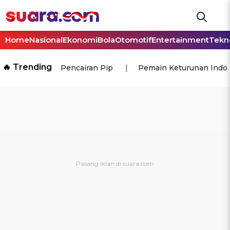
Home
Nasional
Ekonomi
Bola
Otomotif
Entertainment
Tekn
🔥 Trending
Pencairan Pip
Pemain Keturunan Indo