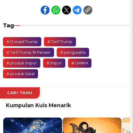
Tag
# Donald Trump
# Tarif Trump
# Tarif Trump 19 Persen
# pengusaha
# produk impor
# impor
# UMKM
# produk lokal
CARI TAHU
Kumpulan Kuis Menarik