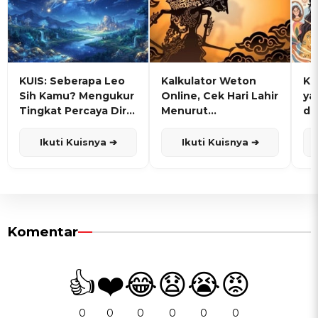
KUIS: Seberapa Leo
Kalkulator Weton
KU
Sih Kamu? Mengukur
Online, Cek Hari Lahir
ya
Tingkat Percaya Diri
Menurut
de
dan Karisma
Penanggalan Jawa
Ikuti Kuisnya ➔
Ikuti Kuisnya ➔
Komentar
👍
❤️
😂
😧
😭
😡
0
0
0
0
0
0