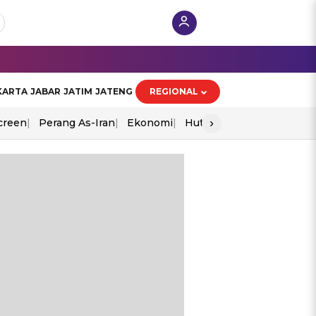
KARTA
JABAR
JATIM
JATENG
REGIONAL
›
creen
Perang As-Iran
Ekonomi
Hut Ri