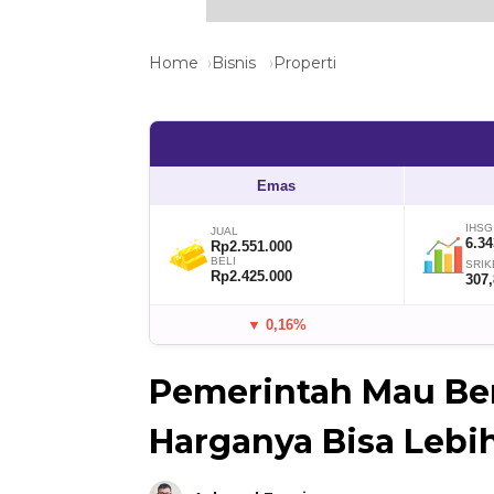
Home
Bisnis
Properti
Emas
IHSG
JUAL
6.34
Rp2.551.000
BELI
SRIK
Rp2.425.000
307
▼ 0,16%
Pemerintah Mau Be
Harganya Bisa Lebi