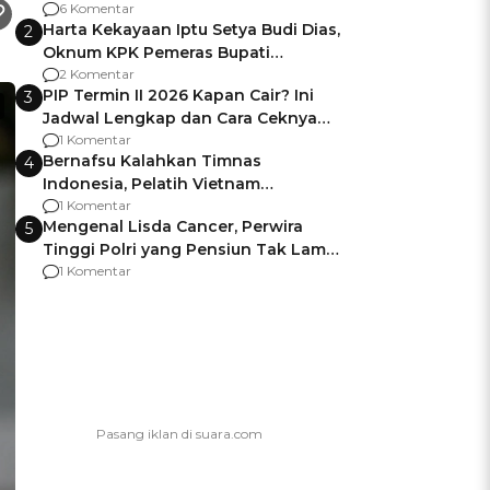
Gagalnya Negara Jamin Keamanan
6 Komentar
Harta Kekayaan Iptu Setya Budi Dias,
2
Oknum KPK Pemeras Bupati
Pemalang
2 Komentar
PIP Termin II 2026 Kapan Cair? Ini
3
Jadwal Lengkap dan Cara Ceknya
agar Dana Tidak Hangus!
1 Komentar
Bernafsu Kalahkan Timnas
4
Indonesia, Pelatih Vietnam
Berencana Pakai Jimat di Pakansari
1 Komentar
Mengenal Lisda Cancer, Perwira
5
Tinggi Polri yang Pensiun Tak Lama
Usai Jadi Brigjen
1 Komentar