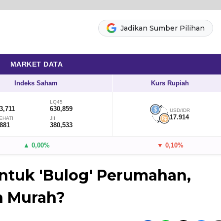
Jadikan Sumber Pilihan
MARKET DATA
Indeks Saham
Kurs Rupiah
LQ45
3,711
630,859
USD/IDR
17.914
EHATI
JII
,881
380,533
▲ 0,00%
▼ 0,10%
ntuk 'Bulog' Perumahan,
h Murah?