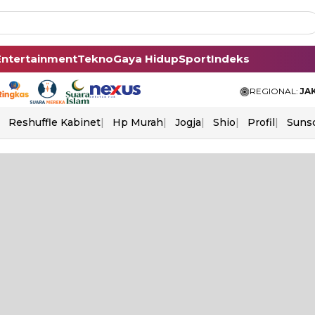
Entertainment
Tekno
Gaya Hidup
Sport
Indeks
REGIONAL:
JA
Reshuffle Kabinet
Hp Murah
Jogja
Shio
Profil
Suns