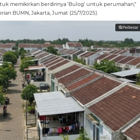
tuk memikirkan berdirinya 'Bulog' untuk perumahan,"
rian BUMN, Jakarta, Jumat (25/7/2025).
Perbesar