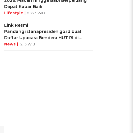
2026: Macan hingga Babi Berpeluang
Dapat Kabar Baik
Lifestyle |
06:23 WIB
Link Resmi
Pandang.istanapresiden.go.id buat
Daftar Upacara Bendera HUT RI di
Istana Negara
News |
12:13 WIB