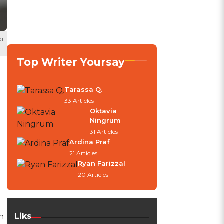
di
Top Writer Yoursay
Tarassa Q.
33 Articles
Oktavia
Ningrum
31 Articles
Ardina Praf
21 Articles
Ryan Farizzal
20 Articles
Liks
n