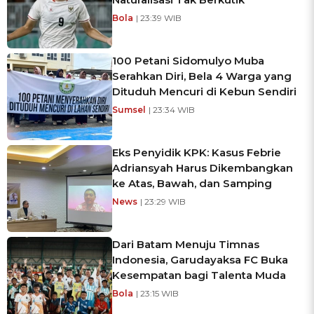
Bola
| 23:39 WIB
100 Petani Sidomulyo Muba
Serahkan Diri, Bela 4 Warga yang
Dituduh Mencuri di Kebun Sendiri
Sumsel
| 23:34 WIB
Eks Penyidik KPK: Kasus Febrie
Adriansyah Harus Dikembangkan
ke Atas, Bawah, dan Samping
News
| 23:29 WIB
Dari Batam Menuju Timnas
Indonesia, Garudayaksa FC Buka
Kesempatan bagi Talenta Muda
Bola
| 23:15 WIB