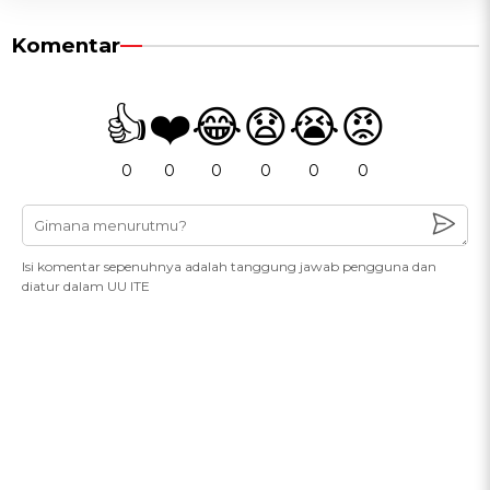
Komentar
👍
❤️
😂
😧
😭
😡
0
0
0
0
0
0
Isi komentar sepenuhnya adalah tanggung jawab pengguna dan
diatur dalam UU ITE