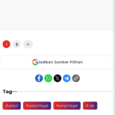
1
2
>
Jadikan Sumber Pilihan
Tag
# pinjol
# pinjol ilegal
# pinjol legal
# ojk