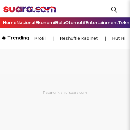
Home
Nasional
Ekonomi
Bola
Otomotif
Entertainment
Tekn
🔥 Trending
Profil
Reshuffle Kabinet
Hut Ri