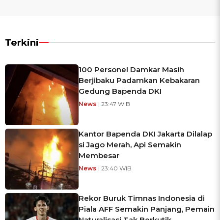
Terkini
100 Personel Damkar Masih
Berjibaku Padamkan Kebakaran
Gedung Bapenda DKI
News
| 23:47 WIB
Kantor Bapenda DKI Jakarta Dilalap
si Jago Merah, Api Semakin
Membesar
News
| 23:40 WIB
Rekor Buruk Timnas Indonesia di
Piala AFF Semakin Panjang, Pemain
Naturalisasi Tak Berkutik