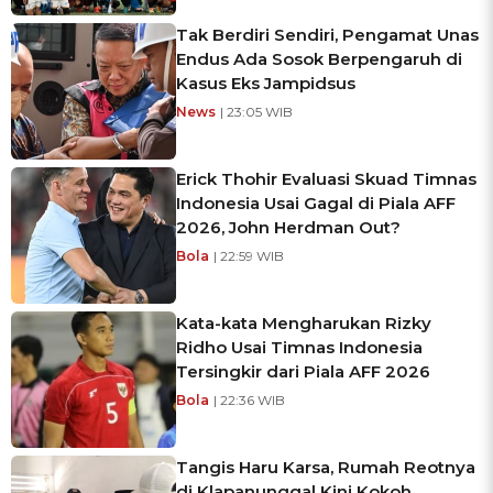
Tak Berdiri Sendiri, Pengamat Unas
Endus Ada Sosok Berpengaruh di
Kasus Eks Jampidsus
News
| 23:05 WIB
Erick Thohir Evaluasi Skuad Timnas
Indonesia Usai Gagal di Piala AFF
2026, John Herdman Out?
Bola
| 22:59 WIB
Kata-kata Mengharukan Rizky
Ridho Usai Timnas Indonesia
Tersingkir dari Piala AFF 2026
Bola
| 22:36 WIB
Tangis Haru Karsa, Rumah Reotnya
di Klapanunggal Kini Kokoh