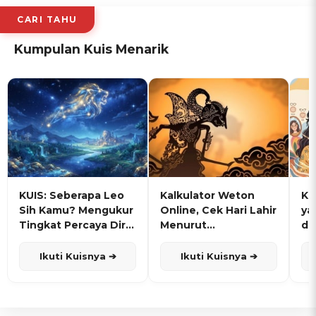
CARI TAHU
Kumpulan Kuis Menarik
KUIS: Seberapa Leo
Kalkulator Weton
KU
Sih Kamu? Mengukur
Online, Cek Hari Lahir
ya
Tingkat Percaya Diri
Menurut
de
dan Karisma
Penanggalan Jawa
Ikuti Kuisnya ➔
Ikuti Kuisnya ➔