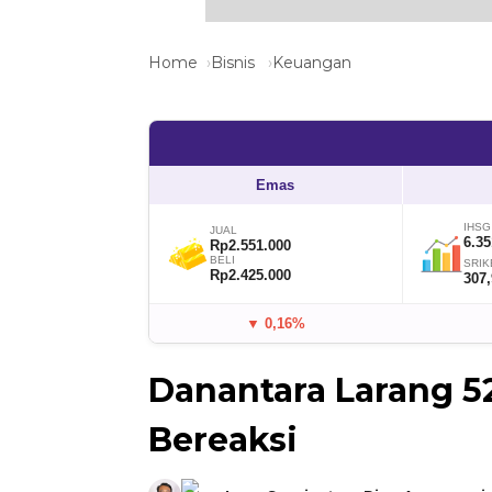
Home
Bisnis
Keuangan
Emas
IHSG
JUAL
6.35
Rp2.551.000
BELI
SRIK
Rp2.425.000
307
▼ 0,16%
Danantara Larang 5
Bereaksi