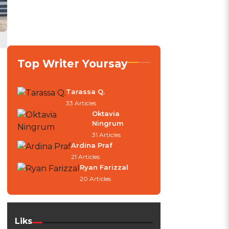
Top Writer Yoursay
Tarassa Q.
33 Articles
Oktavia
Ningrum
31 Articles
Ardina Praf
21 Articles
Ryan Farizzal
20 Articles
Liks