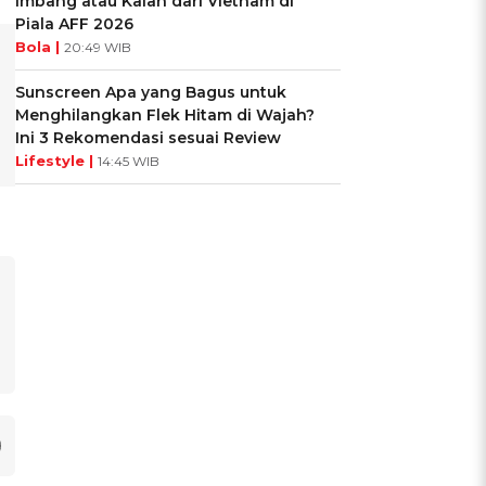
Imbang atau Kalah dari Vietnam di
Piala AFF 2026
Bola |
20:49 WIB
Sunscreen Apa yang Bagus untuk
Menghilangkan Flek Hitam di Wajah?
Ini 3 Rekomendasi sesuai Review
Lifestyle |
14:45 WIB