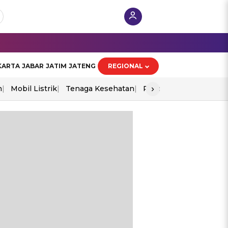
KARTA
JABAR
JATIM
JATENG
REGIONAL
›
n
Mobil Listrik
Tenaga Kesehatan
Piala Aff 2026
Ekono