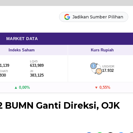
Jadikan Sumber Pilihan
MARKET DATA
Indeks Saham
Kurs Rupiah
LQ45
1,139
633,989
USD/IDR
17.932
EHATI
JII
,930
383,125
▲ 0,00%
▼ 0,55%
2 BUMN Ganti Direksi, OJK