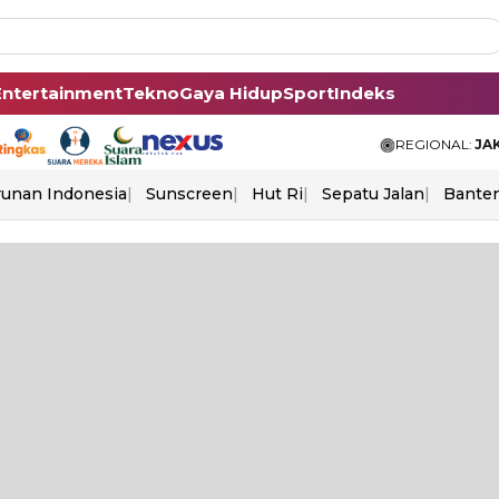
Entertainment
Tekno
Gaya Hidup
Sport
Indeks
REGIONAL:
JA
unan Indonesia
Sunscreen
Hut Ri
Sepatu Jalan
Bante