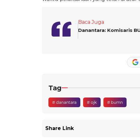
Baca Juga
Danantara: Komisaris BU
Tag
# danantara
# ojk
# bumn
Share Link