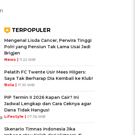
an
TERPOPULER
Mengenal Lisda Cancer, Perwira Tinggi
Polri yang Pensiun Tak Lama Usai Jadi
Brigjen
News |
11:22 WIB
Pelatih FC Twente Usir Mees Hilgers:
Saya Tak Berharap Dia Kembali ke Klub!
Bola |
17:39 WIB
PIP Termin II 2026 Kapan Cair? Ini
Jadwal Lengkap dan Cara Ceknya agar
Dana Tidak Hangus!
Lifestyle |
07:36 WIB
a
Skenario Timnas Indonesia Jika