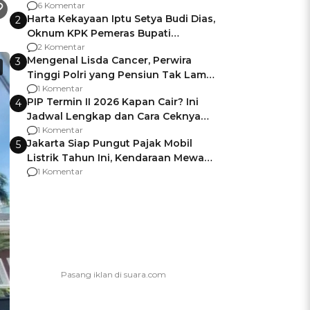
Gagalnya Negara Jamin Keamanan
6 Komentar
Harta Kekayaan Iptu Setya Budi Dias,
2
Oknum KPK Pemeras Bupati
Pemalang
2 Komentar
Mengenal Lisda Cancer, Perwira
3
Tinggi Polri yang Pensiun Tak Lama
Usai Jadi Brigjen
1 Komentar
PIP Termin II 2026 Kapan Cair? Ini
4
Jadwal Lengkap dan Cara Ceknya
agar Dana Tidak Hangus!
1 Komentar
Jakarta Siap Pungut Pajak Mobil
5
Listrik Tahun Ini, Kendaraan Mewah
Kena hingga 75% PKB
1 Komentar