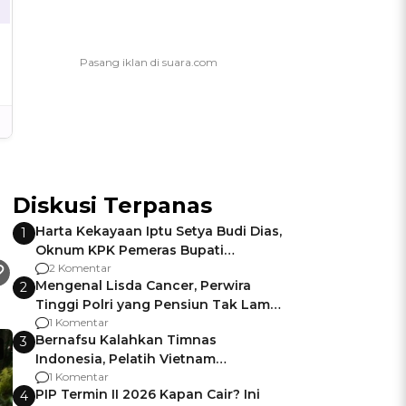
Diskusi Terpanas
Harta Kekayaan Iptu Setya Budi Dias,
1
Oknum KPK Pemeras Bupati
Pemalang
2 Komentar
Mengenal Lisda Cancer, Perwira
2
Tinggi Polri yang Pensiun Tak Lama
Usai Jadi Brigjen
1 Komentar
Bernafsu Kalahkan Timnas
3
Indonesia, Pelatih Vietnam
Berencana Pakai Jimat di Pakansari
1 Komentar
PIP Termin II 2026 Kapan Cair? Ini
4