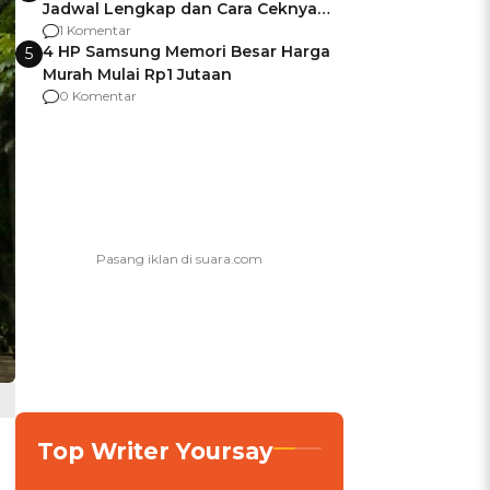
Jadwal Lengkap dan Cara Ceknya
agar Dana Tidak Hangus!
1 Komentar
4 HP Samsung Memori Besar Harga
5
Murah Mulai Rp1 Jutaan
0 Komentar
Top Writer Yoursay