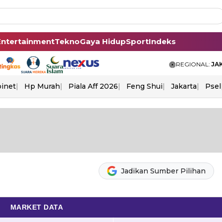
Entertainment
Tekno
Gaya Hidup
Sport
Indeks
REGIONAL:
JA
binet
Hp Murah
Piala Aff 2026
Feng Shui
Jakarta
Psel
Jadikan Sumber Pilihan
MARKET DATA