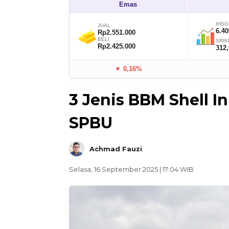
Emas
IHSG
JUAL
6.40
Rp2.551.000
BELI
SRIK
Rp2.425.000
312
▼ 0,16%
3 Jenis BBM Shell I
SPBU
Achmad Fauzi
Selasa, 16 September 2025 | 17:04 WIB