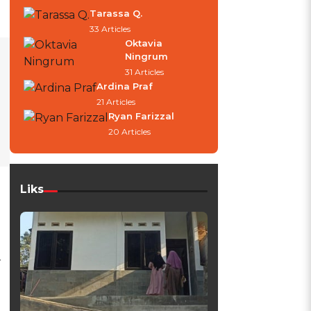
Tarassa Q.
33 Articles
Oktavia
Ningrum
31 Articles
Ardina Praf
21 Articles
Ryan Farizzal
20 Articles
Liks
r