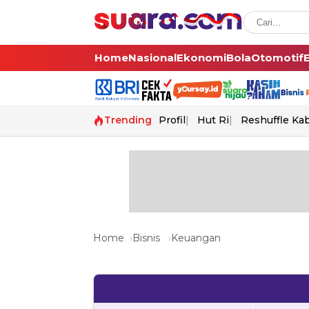
Home
Nasional
Ekonomi
Bola
Otomotif
Trending
Profil
Hut Ri
Reshuffle Ka
Home
Bisnis
Keuangan