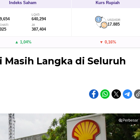
Indeks Saham
Kurs Rupiah
LQ45
9,654
640,294
USD/IDR
17.885
EHATI
JII
,025
387,404
▲ 1,04%
▼ 0,16%
ni Masih Langka di Seluruh
Perbesar