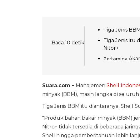
Tiga Jenis BB
Tiga Jenis itu
Baca 10 detik
Nitor+
Akan
Pertamina
Suara.com -
Manajemen
Shell Indones
minyak (BBM), masih langka di seluru
Tiga Jenis BBM itu diantaranya, Shell S
"Produk bahan bakar minyak (BBM) jeni
Nitro+ tidak tersedia di beberapa jar
Shell hingga pemberitahuan lebih lanjut