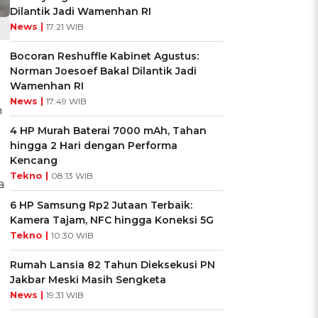
Dilantik Jadi Wamenhan RI
News |
17:21 WIB
Bocoran Reshuffle Kabinet Agustus:
Norman Joesoef Bakal Dilantik Jadi
Wamenhan RI
News |
17:49 WIB
n
4 HP Murah Baterai 7000 mAh, Tahan
hingga 2 Hari dengan Performa
Kencang
Tekno |
08:13 WIB
a
6 HP Samsung Rp2 Jutaan Terbaik:
Kamera Tajam, NFC hingga Koneksi 5G
Tekno |
10:30 WIB
Rumah Lansia 82 Tahun Dieksekusi PN
Jakbar Meski Masih Sengketa
News |
19:31 WIB