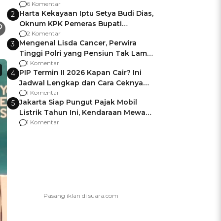
Gagalnya Negara Jamin Keamanan
6 Komentar
Harta Kekayaan Iptu Setya Budi Dias,
2
Oknum KPK Pemeras Bupati
Pemalang
2 Komentar
Mengenal Lisda Cancer, Perwira
3
Tinggi Polri yang Pensiun Tak Lama
Usai Jadi Brigjen
1 Komentar
PIP Termin II 2026 Kapan Cair? Ini
4
Jadwal Lengkap dan Cara Ceknya
agar Dana Tidak Hangus!
1 Komentar
Jakarta Siap Pungut Pajak Mobil
5
Listrik Tahun Ini, Kendaraan Mewah
Kena hingga 75% PKB
1 Komentar