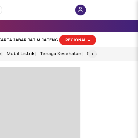
KARTA
JABAR
JATIM
JATENG
REGIONAL
›
n
Mobil Listrik
Tenaga Kesehatan
Piala Aff 2026
Ekono