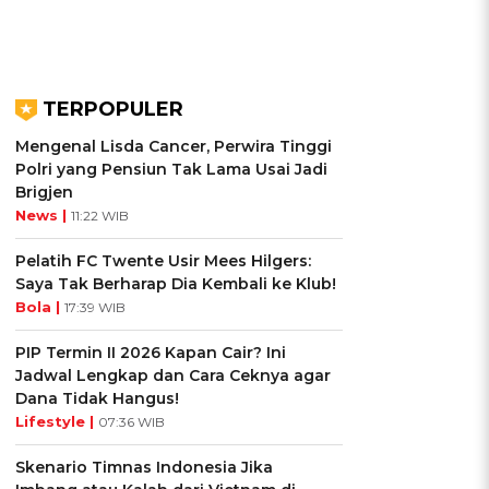
TERPOPULER
Mengenal Lisda Cancer, Perwira Tinggi
Polri yang Pensiun Tak Lama Usai Jadi
Brigjen
News |
11:22 WIB
Pelatih FC Twente Usir Mees Hilgers:
Saya Tak Berharap Dia Kembali ke Klub!
Bola |
17:39 WIB
PIP Termin II 2026 Kapan Cair? Ini
Jadwal Lengkap dan Cara Ceknya agar
Dana Tidak Hangus!
Lifestyle |
07:36 WIB
Skenario Timnas Indonesia Jika