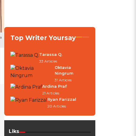
Top Writer Yoursay
a
Tarassa Q.
33 Articles
Oktavia
Ningrum
31 Articles
Ardina Praf
21 Articles
Ryan Farizzal
20 Articles
Liks