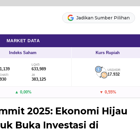
Jadikan Sumber Pilihan
MARKET DATA
Indeks Saham
Kurs Rupiah
LQ45
1,139
633,989
USD/IDR
17.932
EHATI
JII
,930
383,125
▲ 0,00%
▼ 0,55%
mmit 2025: Ekonomi Hijau
uk Buka Investasi di