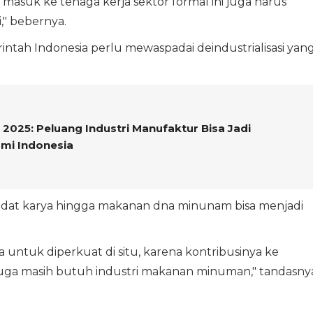
masuk ke tenaga kerja sektor formal ini juga harus
i," bebernya.
intah Indonesia perlu mewaspadai deindustrialisasi yan
025: Peluang Industri Manufaktur Bisa Jadi
mi Indonesia
adat karya hingga makanan dna minunam bisa menjadi
 untuk diperkuat di situ, karena kontribusinya ke
juga masih butuh industri makanan minuman," tandasny