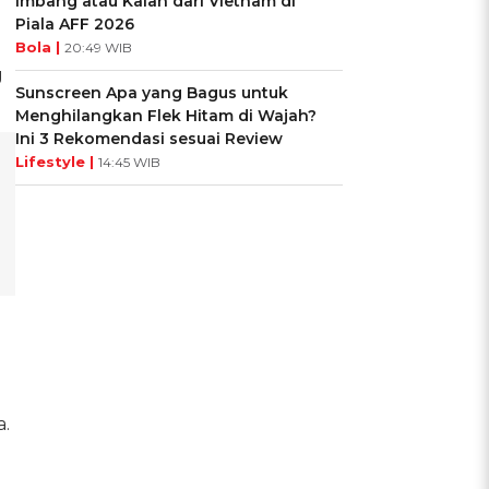
Imbang atau Kalah dari Vietnam di
Piala AFF 2026
Bola |
20:49 WIB
g
Sunscreen Apa yang Bagus untuk
Menghilangkan Flek Hitam di Wajah?
Ini 3 Rekomendasi sesuai Review
Lifestyle |
14:45 WIB
a.