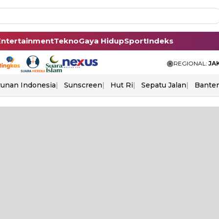
Entertainment
Tekno
Gaya Hidup
Sport
Indeks
REGIONAL:
JA
unan Indonesia
Sunscreen
Hut Ri
Sepatu Jalan
Bante