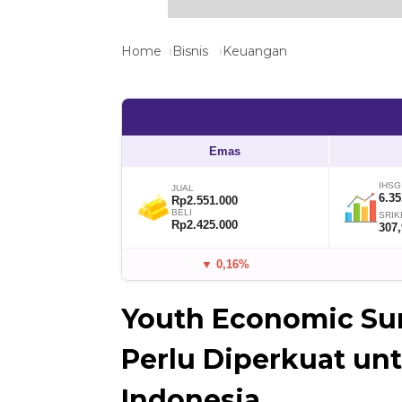
Home
Bisnis
Keuangan
Emas
IHSG
JUAL
6.35
Rp2.551.000
BELI
SRIK
Rp2.425.000
307
▼ 0,16%
Youth Economic Su
Perlu Diperkuat unt
Indonesia