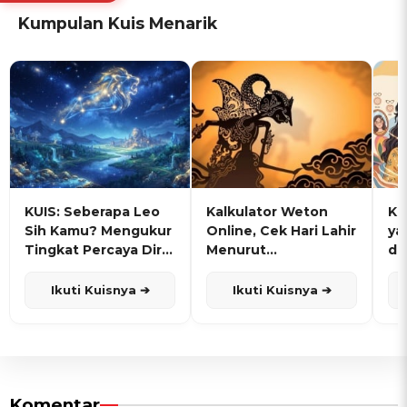
Kumpulan Kuis Menarik
KUIS: Seberapa Leo
Kalkulator Weton
KU
Sih Kamu? Mengukur
Online, Cek Hari Lahir
ya
Tingkat Percaya Diri
Menurut
de
dan Karisma
Penanggalan Jawa
Ikuti Kuisnya ➔
Ikuti Kuisnya ➔
Komentar