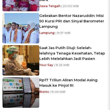
Jawa Tengah
| 20:00 WIB
Gebrakan Bentor Nazaruddin: Misi
50 Kursi PRI dan Sinyal Barometer
Lampung
Lampung
| 19:57 WIB
Saat Jas Putih Diuji: Selelah-
lelahnya Tenaga Kesehatan, Tetap
Lebih Melelahkan Jadi Pasien
Your Say
| 19:23 WIB
Rp17 Triliun Aliran Modal Asing
Masuk ke Pinjol RI
Bisnis
| 19:05 WIB