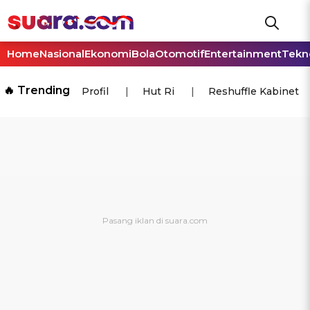
Home
Nasional
Ekonomi
Bola
Otomotif
Entertainment
Tekn
🔥 Trending
Profil
Hut Ri
Reshuffle Kabinet