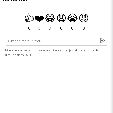
👍
❤️
😂
😧
😭
😡
0
0
0
0
0
0
Isi komentar sepenuhnya adalah tanggung jawab pengguna dan
diatur dalam UU ITE