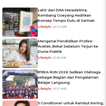
Lahir dari DNA Meradelima,
Kembang Goeyang Hadirkan
Konsep Tempo Dulu di Sarinah
Lifestyle
| 23:10 WIB
Mengenal Pendidikan Profesi
Arsitek, Bekal Sebelum Terjun ke
Dunia Praktik
Lifestyle
| 21:35 WIB
IPEKA RUN 2026 Jadikan Olahraga
sebagai Bagian dari Pengalaman
Belajar Langsung
Lifestyle
| 21:27 WIB
5 Conditioner untuk Rambut Kering,