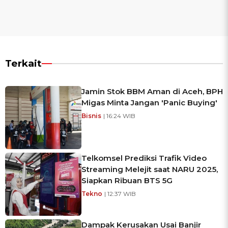
Terkait
Jamin Stok BBM Aman di Aceh, BPH
Migas Minta Jangan 'Panic Buying'
Bisnis
| 16:24 WIB
Telkomsel Prediksi Trafik Video
Streaming Melejit saat NARU 2025,
Siapkan Ribuan BTS 5G
Tekno
| 12:37 WIB
Dampak Kerusakan Usai Banjir