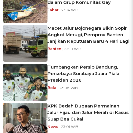
dalam Grup Komunitas Gay
Jabar
| 23:14 WIB
Macet Jalur Bojonegara Bikin Sopir
Angkot Merugi, Pemprov Banten
Janjikan Keputusan Baru 4 Hari Lagi
Banten
| 23:10 WIB
Tumbangkan Persib Bandung,
Persebaya Surabaya Juara Piala
Presiden 2026
Bola
| 23:08 WIB
KPK Bedah Dugaan Permainan
Jalur Hijau dan Jalur Merah di Kasus
Suap Bea Cukai
News
| 23:01 WIB