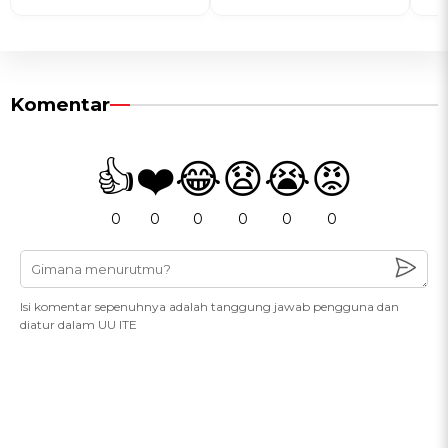
Komentar
👍
❤️
😂
😧
😭
😡
0
0
0
0
0
0
Isi komentar sepenuhnya adalah tanggung jawab pengguna dan
diatur dalam UU ITE