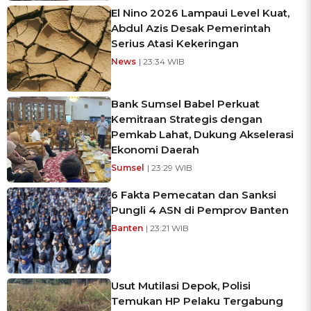
El Nino 2026 Lampaui Level Kuat,
Abdul Azis Desak Pemerintah
Serius Atasi Kekeringan
News
| 23:34 WIB
Bank Sumsel Babel Perkuat
Kemitraan Strategis dengan
Pemkab Lahat, Dukung Akselerasi
Ekonomi Daerah
Sumsel
| 23:29 WIB
6 Fakta Pemecatan dan Sanksi
Pungli 4 ASN di Pemprov Banten
Banten
| 23:21 WIB
Usut Mutilasi Depok, Polisi
Temukan HP Pelaku Tergabung