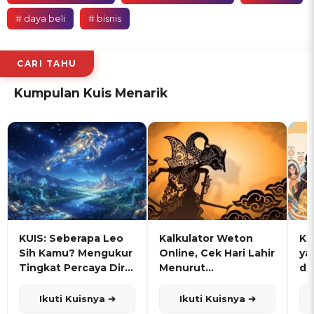
# daya beli
# bisnis
CARI TAHU
Kumpulan Kuis Menarik
KUIS: Seberapa Leo
Kalkulator Weton
KU
Sih Kamu? Mengukur
Online, Cek Hari Lahir
ya
Tingkat Percaya Diri
Menurut
de
dan Karisma
Penanggalan Jawa
Ikuti Kuisnya ➔
Ikuti Kuisnya ➔