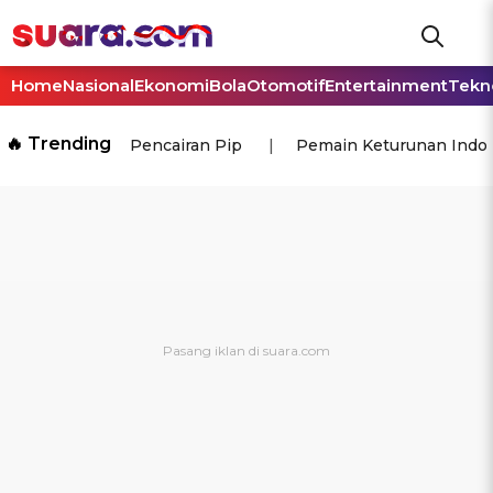
Home
Nasional
Ekonomi
Bola
Otomotif
Entertainment
Tekn
🔥 Trending
Pencairan Pip
Pemain Keturunan Indo