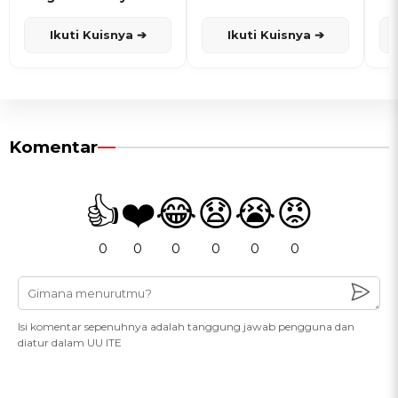
dan Karisma
Penanggalan Jawa
Ikuti Kuisnya ➔
Ikuti Kuisnya ➔
Komentar
👍
❤️
😂
😧
😭
😡
0
0
0
0
0
0
Isi komentar sepenuhnya adalah tanggung jawab pengguna dan
diatur dalam UU ITE