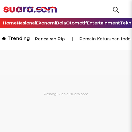
Home
Nasional
Ekonomi
Bola
Otomotif
Entertainment
Tekn
🔥 Trending
Pencairan Pip
Pemain Keturunan Indo