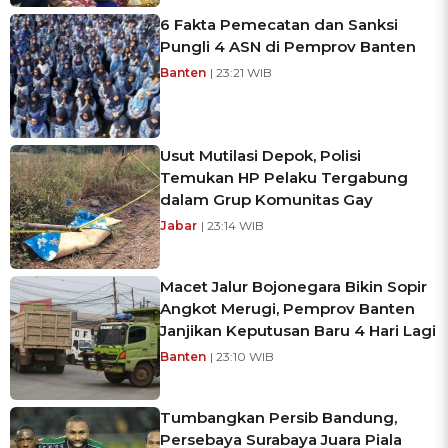
6 Fakta Pemecatan dan Sanksi
Pungli 4 ASN di Pemprov Banten
Banten
| 23:21 WIB
Usut Mutilasi Depok, Polisi
Temukan HP Pelaku Tergabung
dalam Grup Komunitas Gay
Jabar
| 23:14 WIB
Macet Jalur Bojonegara Bikin Sopir
Angkot Merugi, Pemprov Banten
Janjikan Keputusan Baru 4 Hari Lagi
Banten
| 23:10 WIB
Tumbangkan Persib Bandung,
Persebaya Surabaya Juara Piala