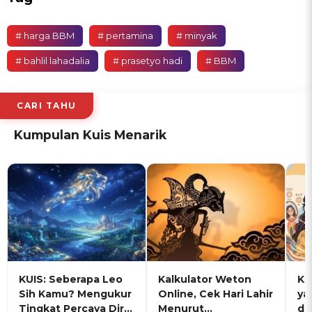
# harga BBM
# pertamina
# minyak
# bahlil lahadalia
# prasetyo hadi
# BBM
CARI TAHU
Kumpulan Kuis Menarik
KUIS: Seberapa Leo
Kalkulator Weton
KU
Sih Kamu? Mengukur
Online, Cek Hari Lahir
ya
Tingkat Percaya Diri
Menurut
de