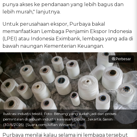
punya akses ke pendanaan yang lebih bagus dan
lebih murah," lanjutnya.
Untuk perusahaan ekspor, Purbaya bakal
memanfaatkan Lembaga Penjamin Ekspor Indonesia
(LPEI) atau Indonesia Eximbank, lembaga yang ada di
bawah naungan Kementerian Keuangan.
Perbesar
Ilustrasi industri tekstil. Foto: Benang yang sudah jadi dari proses
pemintalan di sebuah industri kawasan Cipulir, Jakarta, Senin
(30/6/2025). [Suara.com/Alfian Winanto]
Purbaya menilai kalau selama ini lembaga tersebut