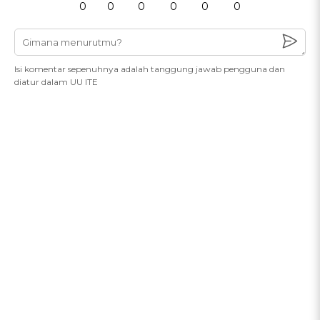
0
0
0
0
0
0
Isi komentar sepenuhnya adalah tanggung jawab pengguna dan
diatur dalam UU ITE