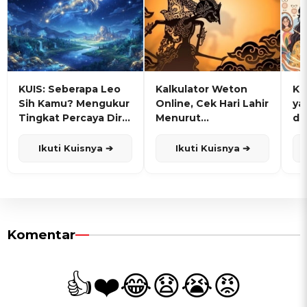
KUIS: Seberapa Leo
Kalkulator Weton
KU
Sih Kamu? Mengukur
Online, Cek Hari Lahir
ya
Tingkat Percaya Diri
Menurut
de
dan Karisma
Penanggalan Jawa
Ikuti Kuisnya ➔
Ikuti Kuisnya ➔
Komentar
👍
❤️
😂
😧
😭
😡