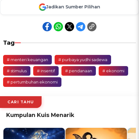
Jadikan Sumber Pilihan
Tag
# menteri keuangan
# purbaya yudhi sadewa
# stimulus
# insentif
# pendanaan
# ekonomi
# pertumbuhan ekonomi
CARI TAHU
Kumpulan Kuis Menarik