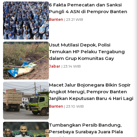
6 Fakta Pemecatan dan Sanksi
Pungli 4 ASN di Pemprov Banten
Banten
| 23:21 WIB
Usut Mutilasi Depok, Polisi
Temukan HP Pelaku Tergabung
dalam Grup Komunitas Gay
Jabar
| 23:14 WIB
Macet Jalur Bojonegara Bikin Sopir
Angkot Merugi, Pemprov Banten
Janjikan Keputusan Baru 4 Hari Lagi
Banten
| 23:10 WIB
Tumbangkan Persib Bandung,
Persebaya Surabaya Juara Piala