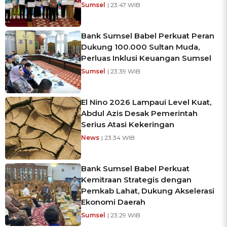
Sumsel
| 23:47 WIB
Bank Sumsel Babel Perkuat Peran
Dukung 100.000 Sultan Muda,
Perluas Inklusi Keuangan Sumsel
Sumsel
| 23:39 WIB
El Nino 2026 Lampaui Level Kuat,
Abdul Azis Desak Pemerintah
Serius Atasi Kekeringan
News
| 23:34 WIB
Bank Sumsel Babel Perkuat
Kemitraan Strategis dengan
Pemkab Lahat, Dukung Akselerasi
Ekonomi Daerah
Sumsel
| 23:29 WIB