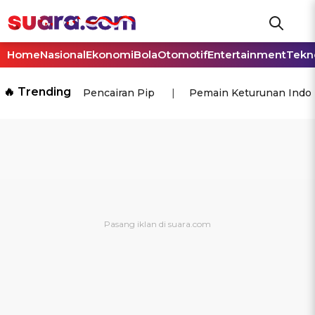
Home
Nasional
Ekonomi
Bola
Otomotif
Entertainment
Tekn
🔥 Trending
Pencairan Pip
Pemain Keturunan Indo