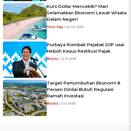
Kurs Dollar Mencekik? Mari
Selamatkan Ekonomi Lewat Wisata
Dalam Negeri
Your Say
| 16:00 WIB
Purbaya Rombak Pejabat DJP usai
Heboh Kasus Restitusi Pajak
Bisnis
| 12:15 WIB
Target Pertumbuhan Ekonomi 8
Persen Dinilai Butuh Regulasi
Ramah Investasi
Bisnis
| 11:51 WIB