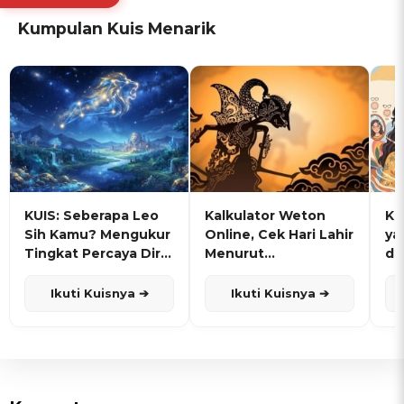
Kumpulan Kuis Menarik
KUIS: Seberapa Leo
Kalkulator Weton
KU
Sih Kamu? Mengukur
Online, Cek Hari Lahir
ya
Tingkat Percaya Diri
Menurut
de
dan Karisma
Penanggalan Jawa
Ikuti Kuisnya ➔
Ikuti Kuisnya ➔