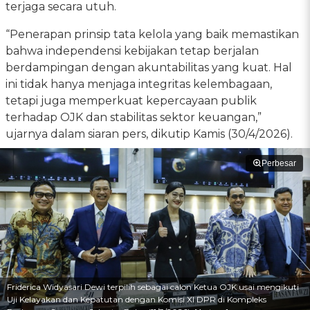
terjaga secara utuh.
“Penerapan prinsip tata kelola yang baik memastikan
bahwa independensi kebijakan tetap berjalan
berdampingan dengan akuntabilitas yang kuat. Hal
ini tidak hanya menjaga integritas kelembagaan,
tetapi juga memperkuat kepercayaan publik
terhadap OJK dan stabilitas sektor keuangan,”
ujarnya dalam siaran pers, dikutip Kamis (30/4/2026).
Perbesar
Friderica Widyasari Dewi terpilih sebagai calon Ketua OJK usai mengikuti
Uji Kelayakan dan Kepatutan dengan Komisi XI DPR di Kompleks