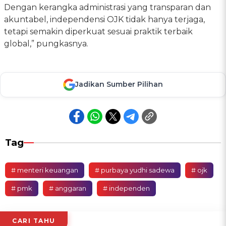
Dengan kerangka administrasi yang transparan dan
akuntabel, independensi OJK tidak hanya terjaga,
tetapi semakin diperkuat sesuai praktik terbaik
global,” pungkasnya.
Jadikan Sumber Pilihan
Tag
# menteri keuangan
# purbaya yudhi sadewa
# ojk
# pmk
# anggaran
# independen
CARI TAHU