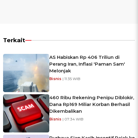
Terkait
AS Habiskan Rp 406 Triliun di
Perang Iran, Inflasi 'Paman Sam'
Melonjak
Bisnis
| 11:35 WIB
460 Ribu Rekening Penipu Diblokir,
Dana Rp169 Miliar Korban Berhasil
Dikembalikan
Bisnis
| 07:34 WIB
Purbaya Siap Kasih Insentif Pajak ke