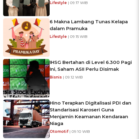
Lifestyle
| 09:17 WIB
6 Makna Lambang Tunas Kelapa
dalam Pramuka
Lifestyle
| 09:15 WIB
IHSG Bertahan di Level 6.300 Pagi
Ini, Saham ASII Perlu Disimak
Bisnis
| 09:12 WIB
Hino Terapkan Digitalisasi PDI dan
Standarisasi Karoseri Guna
Menjamin Keamanan Kendaraan
Niaga
Otomotif
| 09:10 WIB