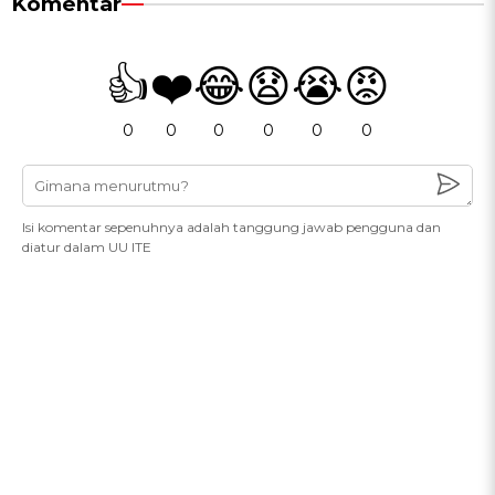
Komentar
👍
❤️
😂
😧
😭
😡
0
0
0
0
0
0
Isi komentar sepenuhnya adalah tanggung jawab pengguna dan
diatur dalam UU ITE