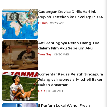
Cadangan Devisa Dirilis Hari Ini,
Rupiah Tertekan ke Level Rp17.934
Bisnis
| 09:33 WIB
Arti Pentingnya Peran Orang Tua
dalam Film Aku Sebelum Aku
Your Say
| 09:30 WIB
Komentar Pedas Pelatih Singapura
Jelang vs Indonesia: Mitchell Baker
Bukan Ancaman
Bola
| 09:30 WIB
5 Parfum Lokal Wangi Fresh