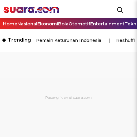
Home
Nasional
Ekonomi
Bola
Otomotif
Entertainment
Tekn
🔥 Trending
Pemain Keturunan Indonesia
Reshuffl