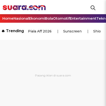
Home
Nasional
Ekonomi
Bola
Otomotif
Entertainment
Tekn
🔥 Trending
Piala Aff 2026
Sunscreen
Shio