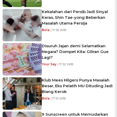
Kekalahan dari Persib Jadi Sinyal
Keras, Shin Tae-yong Beberkan
Masalah Utama Persija
Bola
| 17:55 WIB
Disuruh Jajan demi Selamatkan
Negara? Dompet Kita: Giliran Gue
Lagi?
Your Say
| 17:52 WIB
Klub Mees Hilgers Punya Masalah
Besar, Eks Pelatih MU Dituding Jadi
Biang Kerok
Bola
| 17:51 WIB
9 Sunscreen untuk Memudarkan