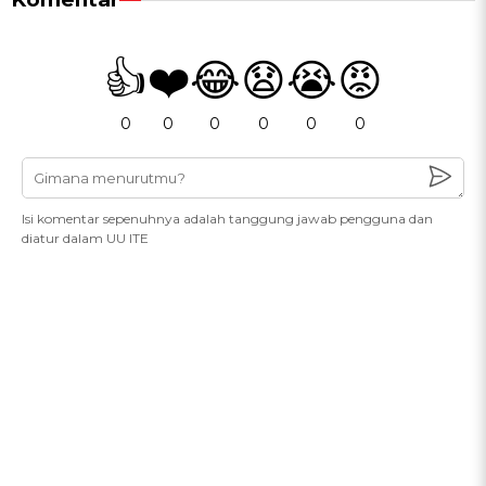
👍
❤️
😂
😧
😭
😡
0
0
0
0
0
0
Isi komentar sepenuhnya adalah tanggung jawab pengguna dan
diatur dalam UU ITE