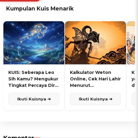
Kumpulan Kuis Menarik
KUIS: Seberapa Leo
Kalkulator Weton
KU
Sih Kamu? Mengukur
Online, Cek Hari Lahir
ya
Tingkat Percaya Diri
Menurut
de
dan Karisma
Penanggalan Jawa
Ikuti Kuisnya ➔
Ikuti Kuisnya ➔
Komentar