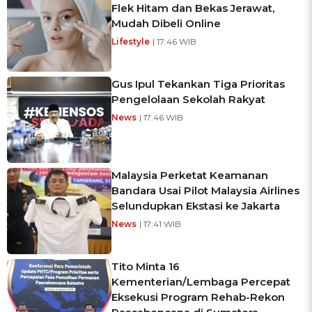
Flek Hitam dan Bekas Jerawat,
Mudah Dibeli Online
Lifestyle
| 17:46 WIB
Gus Ipul Tekankan Tiga Prioritas
Pengelolaan Sekolah Rakyat
News
| 17:46 WIB
Malaysia Perketat Keamanan
Bandara Usai Pilot Malaysia Airlines
Selundupkan Ekstasi ke Jakarta
News
| 17:41 WIB
Tito Minta 16
Kementerian/Lembaga Percepat
Eksekusi Program Rehab-Rekon