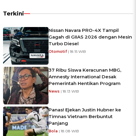
Terkini
Nissan Navara PRO-4X Tampil
Gagah di GIIAS 2026 dengan Mesin
Turbo Diesel
Otomotif
| 18:15 WIB
37 Ribu Siswa Keracunan MBG,
Amnesty International Desak
Pemerintah Hentikan Program
News
| 18:13 WIB
Panas! Ejekan Justin Hubner ke
Timnas Vietnam Berbuntut
Panjang
Bola
| 18:08 WIB