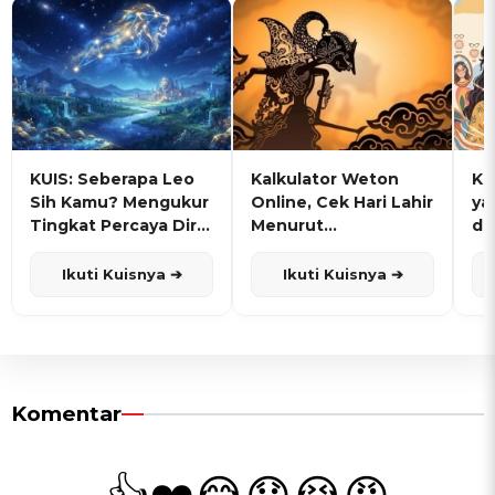
KUIS: Seberapa Leo
Kalkulator Weton
KU
Sih Kamu? Mengukur
Online, Cek Hari Lahir
ya
Tingkat Percaya Diri
Menurut
de
dan Karisma
Penanggalan Jawa
Ikuti Kuisnya ➔
Ikuti Kuisnya ➔
Komentar