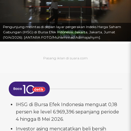
Pengunjung melintas di depan layar pergerakan Indeks Harga Saham
Gabungan (IHSG) di Bursa Efek Indonesia, Jakarta, Jakarta, Jumat
(10/4/2026). [ANTARA FOTO/Muhammad Adimaja/nym].
IHSG di Bursa Efek Indonesia menguat 0,18
persen ke level 6.969,396 sepanjang periode
4 hingga 8 Mei 2026.
Investor asing mencatatkan beli bersih