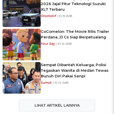
2026 Jajal Fitur Teknologi Suzuki
XL7 Terbaru
Otomotif
| 10:15 WIB
CoComelon: The Movie Rilis Trailer
Perdana, JJ Cs Siap Berpetualang
Your Say
| 10:14 WIB
Sempat Dibantah Keluarga, Polisi
Tegaskan Wanita di Medan Tewas
Bunuh Diri Pakai Senpi
Sumut
| 10:14 WIB
LIHAT ARTIKEL LAINNYA