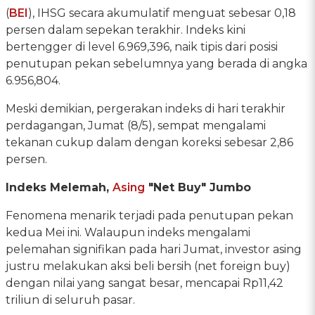
(
BEI
), IHSG secara akumulatif menguat sebesar 0,18
persen dalam sepekan terakhir. Indeks kini
bertengger di level 6.969,396, naik tipis dari posisi
penutupan pekan sebelumnya yang berada di angka
6.956,804.
Meski demikian, pergerakan indeks di hari terakhir
perdagangan, Jumat (8/5), sempat mengalami
tekanan cukup dalam dengan koreksi sebesar 2,86
persen.
Indeks Melemah,
Asing
"Net Buy" Jumbo
Fenomena menarik terjadi pada penutupan pekan
kedua Mei ini. Walaupun indeks mengalami
pelemahan signifikan pada hari Jumat, investor asing
justru melakukan aksi beli bersih (net foreign buy)
dengan nilai yang sangat besar, mencapai Rp11,42
triliun di seluruh pasar.