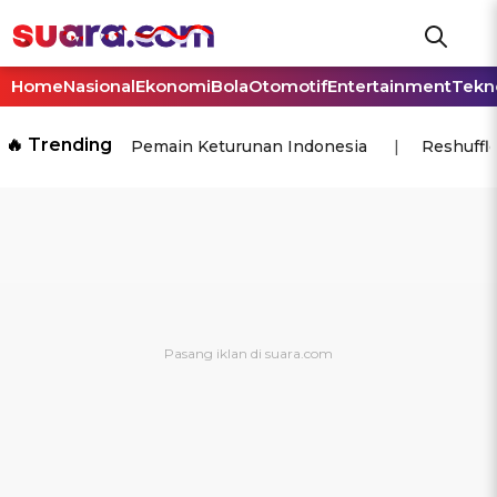
Home
Nasional
Ekonomi
Bola
Otomotif
Entertainment
Tekn
🔥 Trending
Pemain Keturunan Indonesia
Reshuffl