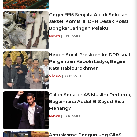
Geger 995 Senjata Api di Sekolah
Jaksel, Komisi III DPR Desak Polisi
Bongkar Jaringan Pelaku
News
| 10:19 WIB
Heboh Surat Presiden ke DPR soal
Pergantian Kapolri Listyo, Begini
Kata Habiburokhman
Video
| 10:18 WIB
Calon Senator AS Muslim Pertama,
Bagaimana Abdul El-Sayed Bisa
Menang?
News
| 10:16 WIB
Antusiasme Pengunjung GIIAS