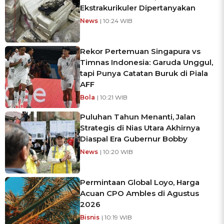
Ekstrakurikuler Dipertanyakan
News
| 10:24 WIB
Rekor Pertemuan Singapura vs
Timnas Indonesia: Garuda Unggul,
tapi Punya Catatan Buruk di Piala
AFF
Bola
| 10:21 WIB
Puluhan Tahun Menanti, Jalan
Strategis di Nias Utara Akhirnya
Diaspal Era Gubernur Bobby
News
| 10:20 WIB
Permintaan Global Loyo, Harga
Acuan CPO Ambles di Agustus
2026
Bisnis
| 10:19 WIB