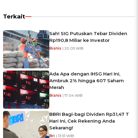
Terkait
Sah! SIG Putuskan Tebar Dividen
Rp190,8 Miliar ke Investor
Bisnis
| 20:05 WIB
Ada Apa dengan IHSG Hari Ini,
Ambruk 2% hingga 607 Saham
Merah
Bisnis
| 17:04 WIB
BBRI Bagi-bagi Dividen Rp31,47 T
Hari Ini, Cek Rekening Anda
Sekarang!
Bri
| 13:51 WIB