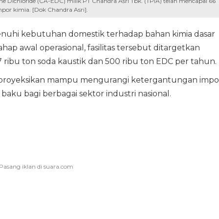
ne Dichloride (CA-EDC) milik PT Chandra Asri Tbk. (TPIA) telah mencapai 66
or kimia. [Dok Chandra Asri].
nuhi kebutuhan domestik terhadap bahan kimia dasar
hap awal operasional, fasilitas tersebut ditargetkan
7 ribu ton soda kaustik dan 500 ribu ton EDC per tahun.
ini diproyeksikan mampu mengurangi ketergantungan impo
ku bagi berbagai sektor industri nasional.