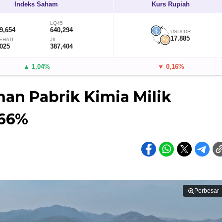
Indeks Saham
Kurs Rupiah
LQ45
9,654
640,294
USD/IDR
17.885
EHATI
JII
,025
387,404
▲ 1,04%
▼ 0,16%
n Pabrik Kimia Milik
 66%
Perbesar