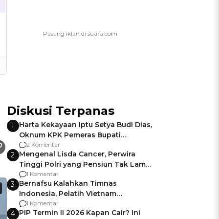
Diskusi Terpanas
Harta Kekayaan Iptu Setya Budi Dias,
1
Oknum KPK Pemeras Bupati
Pemalang
2 Komentar
Mengenal Lisda Cancer, Perwira
2
Tinggi Polri yang Pensiun Tak Lama
Usai Jadi Brigjen
1 Komentar
Bernafsu Kalahkan Timnas
3
Indonesia, Pelatih Vietnam
Berencana Pakai Jimat di Pakansari
1 Komentar
PIP Termin II 2026 Kapan Cair? Ini
4