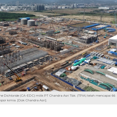
 Dichloride (CA-EDC) milik PT Chandra Asri Tbk. (TPIA) telah mencapai 66
or kimia. [Dok Chandra Asri].