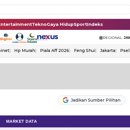
Entertainment
Tekno
Gaya Hidup
Sport
Indeks
REGIONAL:
JA
binet
Hp Murah
Piala Aff 2026
Feng Shui
Jakarta
Psel
Jadikan Sumber Pilihan
MARKET DATA