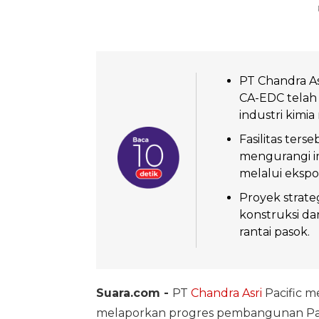
PT Chandra A
CA-EDC telah
industri kimia 
Fasilitas ter
mengurangi im
melalui eksp
Proyek strate
konstruksi da
rantai pasok.
Suara.com -
PT
Chandra Asri
Pacific me
melaporkan progres pembangunan Pabri