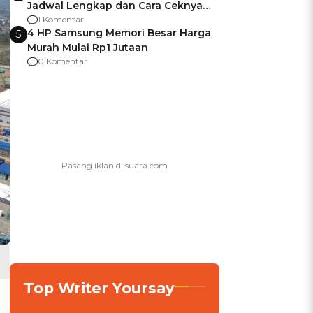
Jadwal Lengkap dan Cara Ceknya
agar Dana Tidak Hangus!
1 Komentar
4 HP Samsung Memori Besar Harga
5
Murah Mulai Rp1 Jutaan
0 Komentar
Top Writer Yoursay