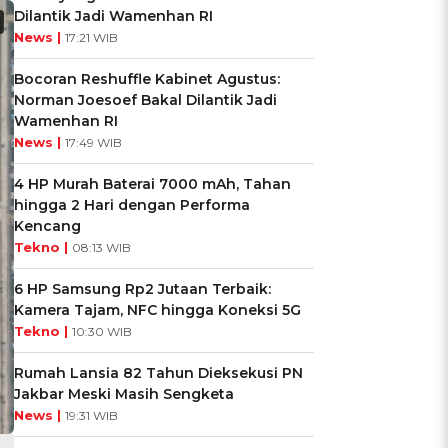
Dilantik Jadi Wamenhan RI
News |
17:21 WIB
Bocoran Reshuffle Kabinet Agustus:
Norman Joesoef Bakal Dilantik Jadi
Wamenhan RI
News |
17:49 WIB
4 HP Murah Baterai 7000 mAh, Tahan
hingga 2 Hari dengan Performa
Kencang
Tekno |
08:13 WIB
6 HP Samsung Rp2 Jutaan Terbaik:
Kamera Tajam, NFC hingga Koneksi 5G
Tekno |
10:30 WIB
Rumah Lansia 82 Tahun Dieksekusi PN
Jakbar Meski Masih Sengketa
News |
19:31 WIB