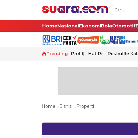
Home
Nasional
Ekonomi
Bola
Otomotif
Trending
Profil
Hut Ri
Reshuffle Ka
Home
Bisnis
Properti