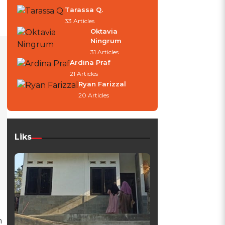
Tarassa Q.
33 Articles
Oktavia
Ningrum
31 Articles
Ardina Praf
21 Articles
Ryan Farizzal
20 Articles
Liks
h