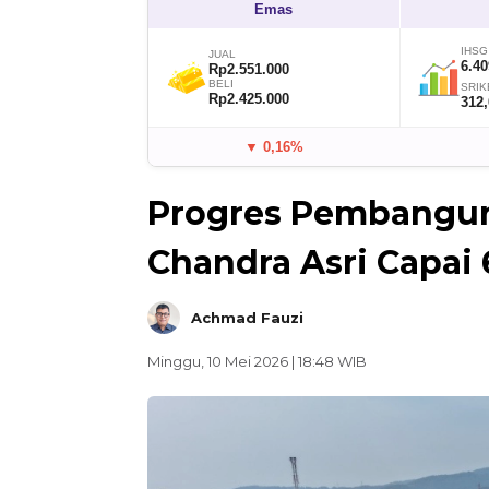
Emas
IHSG
JUAL
6.40
Rp2.551.000
BELI
SRIK
Rp2.425.000
312
▼ 0,16%
Progres Pembanguna
Chandra Asri Capai
Achmad Fauzi
Minggu, 10 Mei 2026 | 18:48 WIB