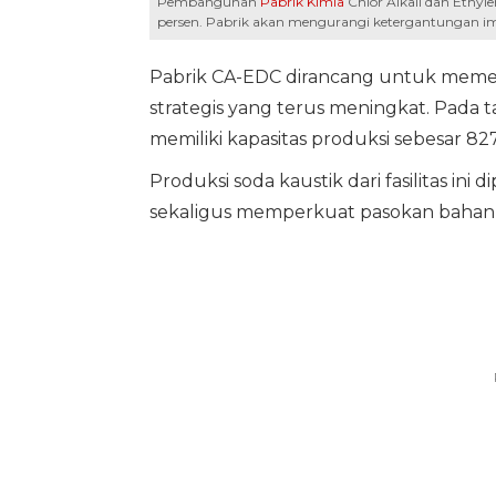
Pembangunan
Pabrik Kimia
Chlor Alkali dan Ethyle
persen. Pabrik akan mengurangi ketergantungan imp
Pabrik CA-EDC dirancang untuk meme
strategis yang terus meningkat. Pada ta
memiliki kapasitas produksi sebesar 82
Produksi soda kaustik dari fasilitas 
sekaligus memperkuat pasokan bahan ba