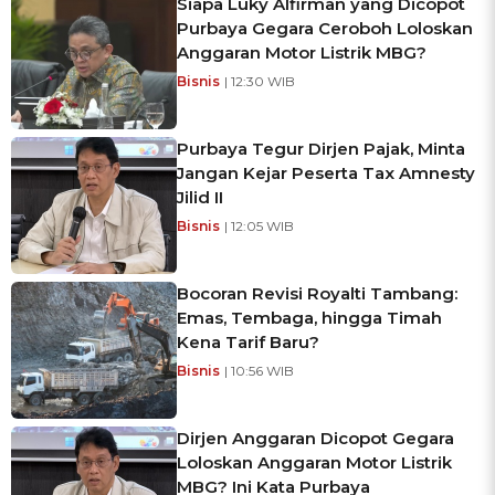
Siapa Luky Alfirman yang Dicopot
Purbaya Gegara Ceroboh Loloskan
Anggaran Motor Listrik MBG?
Bisnis
| 12:30 WIB
Purbaya Tegur Dirjen Pajak, Minta
Jangan Kejar Peserta Tax Amnesty
Jilid II
Bisnis
| 12:05 WIB
Bocoran Revisi Royalti Tambang:
Emas, Tembaga, hingga Timah
Kena Tarif Baru?
Bisnis
| 10:56 WIB
Dirjen Anggaran Dicopot Gegara
Loloskan Anggaran Motor Listrik
MBG? Ini Kata Purbaya