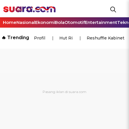
Home
Nasional
Ekonomi
Bola
Otomotif
Entertainment
Tekn
🔥 Trending
Profil
Hut Ri
Reshuffle Kabinet