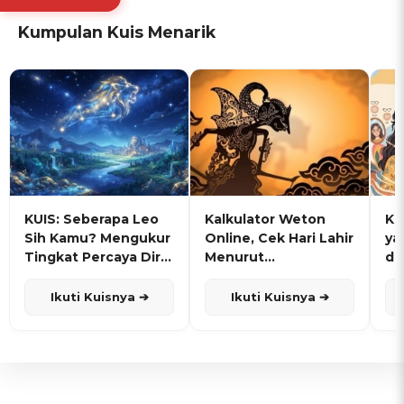
Kumpulan Kuis Menarik
KUIS: Seberapa Leo
Kalkulator Weton
KU
Sih Kamu? Mengukur
Online, Cek Hari Lahir
ya
Tingkat Percaya Diri
Menurut
de
dan Karisma
Penanggalan Jawa
Ikuti Kuisnya ➔
Ikuti Kuisnya ➔