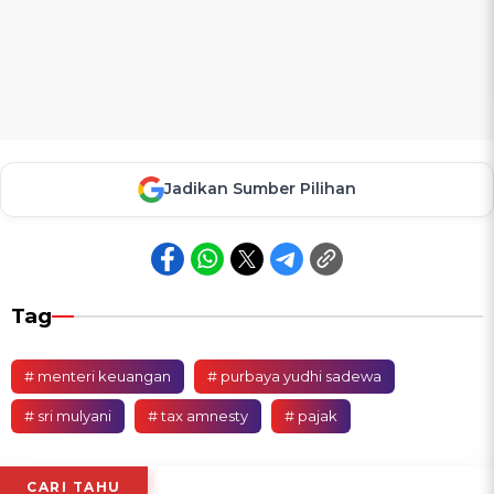
Jadikan Sumber Pilihan
Tag
# menteri keuangan
# purbaya yudhi sadewa
# sri mulyani
# tax amnesty
# pajak
CARI TAHU