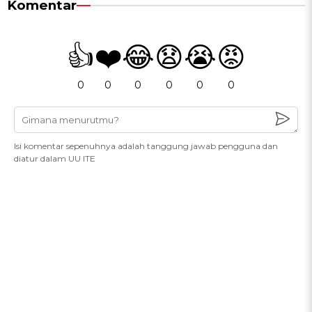
Komentar
👍
❤️
😂
😧
😭
😡
0
0
0
0
0
0
Isi komentar sepenuhnya adalah tanggung jawab pengguna dan
diatur dalam UU ITE