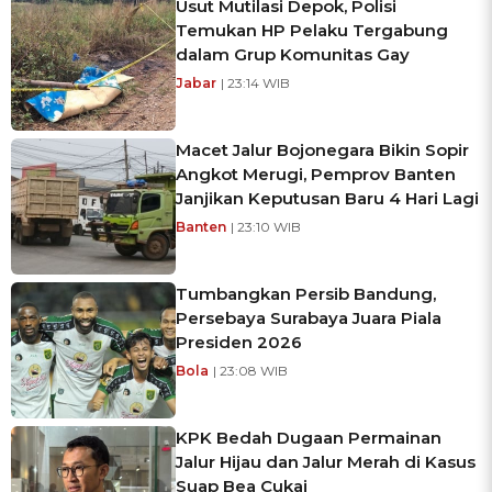
Usut Mutilasi Depok, Polisi
Temukan HP Pelaku Tergabung
dalam Grup Komunitas Gay
Jabar
| 23:14 WIB
Macet Jalur Bojonegara Bikin Sopir
Angkot Merugi, Pemprov Banten
Janjikan Keputusan Baru 4 Hari Lagi
Banten
| 23:10 WIB
Tumbangkan Persib Bandung,
Persebaya Surabaya Juara Piala
Presiden 2026
Bola
| 23:08 WIB
KPK Bedah Dugaan Permainan
Jalur Hijau dan Jalur Merah di Kasus
Suap Bea Cukai