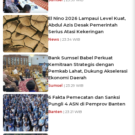
El Nino 2026 Lampaui Level Kuat,
Abdul Azis Desak Pemerintah
Serius Atasi Kekeringan
News
| 23:34 WIB
Bank Sumsel Babel Perkuat
Kemitraan Strategis dengan
Pemkab Lahat, Dukung Akselerasi
Ekonomi Daerah
Sumsel
| 23:29 WIB
6 Fakta Pemecatan dan Sanksi
Pungli 4 ASN di Pemprov Banten
Banten
| 23:21 WIB