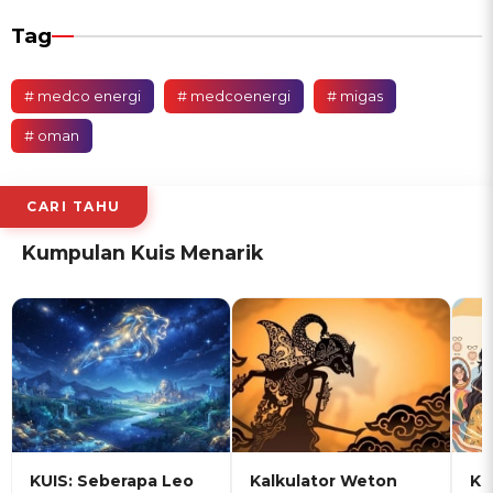
Tag
# medco energi
# medcoenergi
# migas
# oman
CARI TAHU
Kumpulan Kuis Menarik
KUIS: Seberapa Leo
Kalkulator Weton
KU