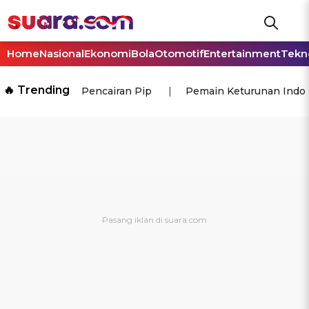
Home
Nasional
Ekonomi
Bola
Otomotif
Entertainment
Tekn
🔥 Trending
Pencairan Pip
Pemain Keturunan Indo