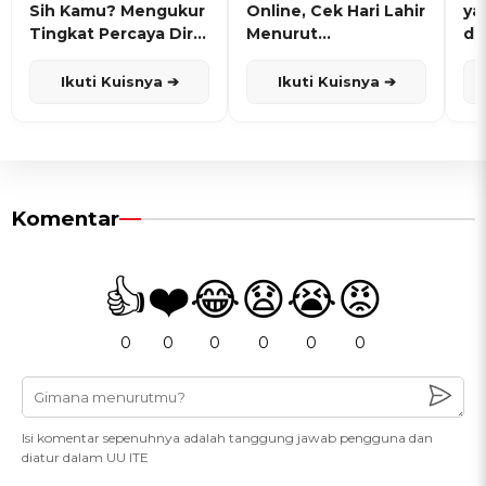
Sih Kamu? Mengukur
Online, Cek Hari Lahir
ya
Tingkat Percaya Diri
Menurut
de
dan Karisma
Penanggalan Jawa
Ikuti Kuisnya ➔
Ikuti Kuisnya ➔
Komentar
👍
❤️
😂
😧
😭
😡
0
0
0
0
0
0
Isi komentar sepenuhnya adalah tanggung jawab pengguna dan
diatur dalam UU ITE