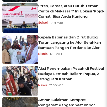
Stres, Cemas, atau Butuh Teman
Cerita di Makassar? Ini Lokasi 'Pojok
Curhat' Bisa Anda Kunjungi
Sulsel
| 17:18 WIB
Kepala Bapanas dan Dirut Bulog
Turun Langsung ke Alor Serahkan
Bantuan Pangan Perdana ke Alor
Bisnis
| 17:11 WIB
Aksi Penembakan Pecah di Festival
Budaya Lembah Baliem Papua, 2
Orang Jadi Korban
News
| 17:00 WIB
Amran Sulaiman Semprot
Pengamat Pangan: Saat Impor