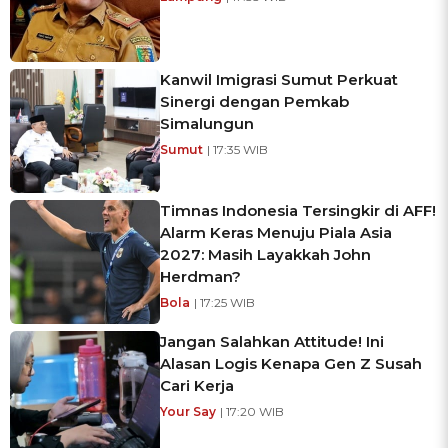
Kanwil Imigrasi Sumut Perkuat
Sinergi dengan Pemkab
Simalungun
Sumut
| 17:35 WIB
Timnas Indonesia Tersingkir di AFF!
Alarm Keras Menuju Piala Asia
2027: Masih Layakkah John
Herdman?
Bola
| 17:25 WIB
Jangan Salahkan Attitude! Ini
Alasan Logis Kenapa Gen Z Susah
Cari Kerja
Your Say
| 17:20 WIB