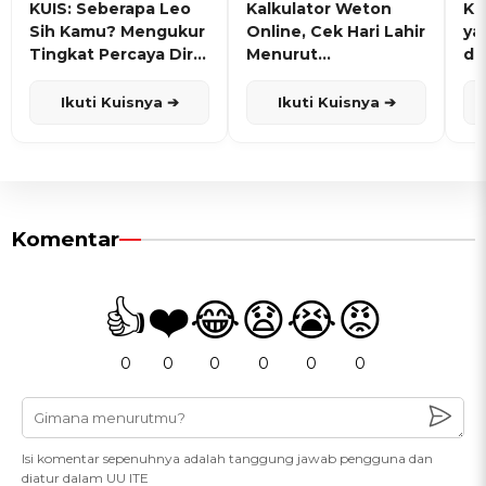
KUIS: Seberapa Leo
Kalkulator Weton
KU
Sih Kamu? Mengukur
Online, Cek Hari Lahir
ya
Tingkat Percaya Diri
Menurut
de
dan Karisma
Penanggalan Jawa
Ikuti Kuisnya ➔
Ikuti Kuisnya ➔
Komentar
👍
❤️
😂
😧
😭
😡
0
0
0
0
0
0
Isi komentar sepenuhnya adalah tanggung jawab pengguna dan
diatur dalam UU ITE