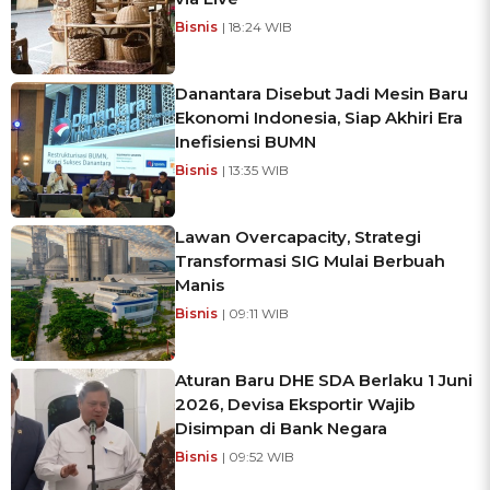
Bisnis
| 18:24 WIB
Danantara Disebut Jadi Mesin Baru
Ekonomi Indonesia, Siap Akhiri Era
Inefisiensi BUMN
Bisnis
| 13:35 WIB
Lawan Overcapacity, Strategi
Transformasi SIG Mulai Berbuah
Manis
Bisnis
| 09:11 WIB
Aturan Baru DHE SDA Berlaku 1 Juni
2026, Devisa Eksportir Wajib
Disimpan di Bank Negara
Bisnis
| 09:52 WIB