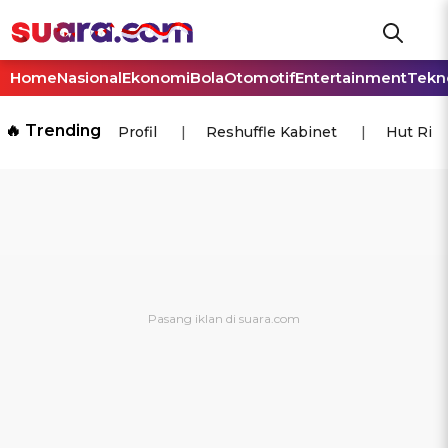
Home
Nasional
Ekonomi
Bola
Otomotif
Entertainment
Tekn
🔥 Trending
Profil
Reshuffle Kabinet
Hut Ri