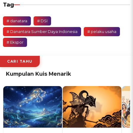
Tag
# danatara
# DSI
# Danantara Sumber Daya Indonesia
# pelaku usaha
# Ekspor
CARI TAHU
Kumpulan Kuis Menarik