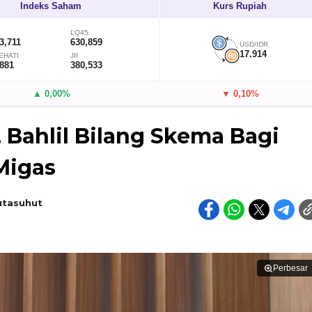
Indeks Saham
Kurs Rupiah
LQ45
3,711
630,859
USD/IDR
17.914
EHATI
JII
,881
380,533
▲ 0,00%
▼ 0,10%
, Bahlil Bilang Skema Bagi
Migas
utasuhut
Perbesar