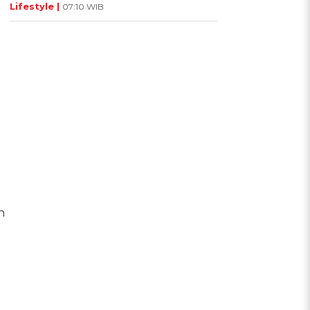
Lifestyle |
07:10 WIB
h
l