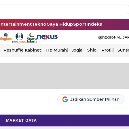
Entertainment
Tekno
Gaya Hidup
Sport
Indeks
REGIONAL:
JA
Reshuffle Kabinet
Hp Murah
Jogja
Shio
Profil
Suns
Jadikan Sumber Pilihan
MARKET DATA