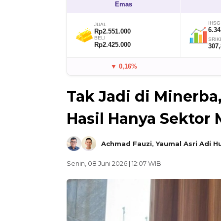
Emas
IHSG
JUAL
6.34
Rp2.551.000
BELI
SRIK
Rp2.425.000
307
▼ 0,16%
Tak Jadi di Minerba
Hasil Hanya Sektor 
Achmad Fauzi
,
Yaumal Asri Adi H
Senin, 08 Juni 2026 | 12:07 WIB