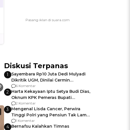
Diskusi Terpanas
Sayembara Rp10 Juta Dedi Mulyadi
1
Dikritik UGM, Dinilai Cermin
Gagalnya Negara Jamin Keamanan
6 Komentar
Harta Kekayaan Iptu Setya Budi Dias,
2
Oknum KPK Pemeras Bupati
Pemalang
2 Komentar
Mengenal Lisda Cancer, Perwira
3
Tinggi Polri yang Pensiun Tak Lama
Usai Jadi Brigjen
1 Komentar
Bernafsu Kalahkan Timnas
4