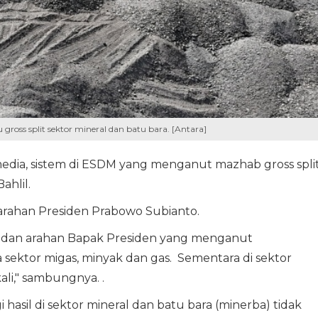
ross split sektor mineral dan batu bara. [Antara]
dia, sistem di ESDM yang menganut mazhab gross spli
ahlil.
 arahan Presiden Prabowo Subianto.
an dan arahan Bapak Presiden yang menganut
 sektor migas, minyak dan gas. Sementara di sektor
li," sambungnya. .
asil di sektor mineral dan batu bara (minerba) tidak