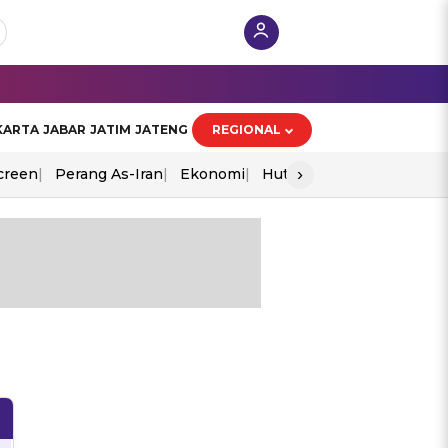
KARTA
JABAR
JATIM
JATENG
REGIONAL
›
creen
Perang As-Iran
Ekonomi
Hut Ri