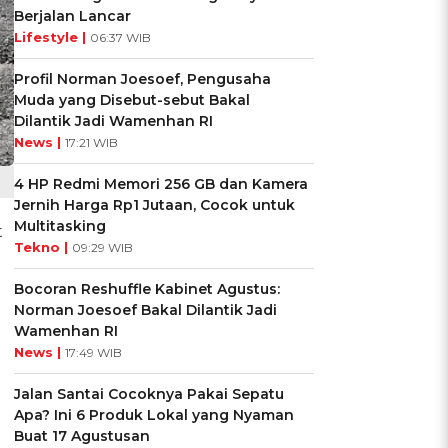
Berjalan Lancar
Lifestyle |
06:37 WIB
Profil Norman Joesoef, Pengusaha
Muda yang Disebut-sebut Bakal
Dilantik Jadi Wamenhan RI
News |
17:21 WIB
4 HP Redmi Memori 256 GB dan Kamera
Jernih Harga Rp1 Jutaan, Cocok untuk
Multitasking
t
Tekno |
09:29 WIB
Bocoran Reshuffle Kabinet Agustus:
Norman Joesoef Bakal Dilantik Jadi
Wamenhan RI
News |
17:49 WIB
Jalan Santai Cocoknya Pakai Sepatu
Apa? Ini 6 Produk Lokal yang Nyaman
Buat 17 Agustusan