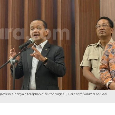
oss split hanya diterapkan di sektor migas. [Suara.com/Yaumal Asri Adi