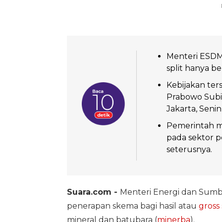
Menteri ESDM 
split hanya be
Kebijakan ter
Prabowo Subia
Jakarta, Senin
Pemerintah me
pada sektor 
seterusnya.
Suara.com -
Menteri Energi dan Sumbe
penerapan skema bagi hasil atau
gross 
mineral dan batubara (
minerba
).