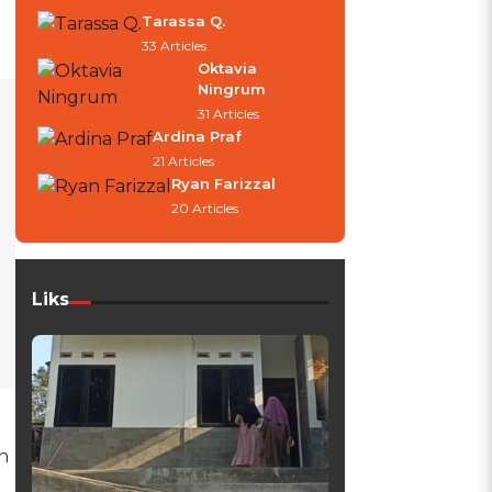
Tarassa Q.
33 Articles
Oktavia
Ningrum
31 Articles
Ardina Praf
21 Articles
Ryan Farizzal
20 Articles
Liks
n