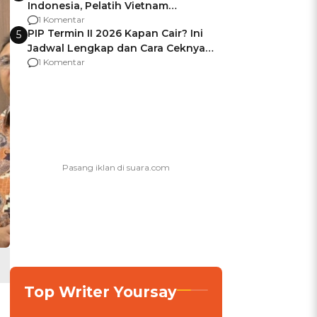
Indonesia, Pelatih Vietnam
Berencana Pakai Jimat di Pakansari
1 Komentar
PIP Termin II 2026 Kapan Cair? Ini
5
Jadwal Lengkap dan Cara Ceknya
agar Dana Tidak Hangus!
1 Komentar
Top Writer Yoursay