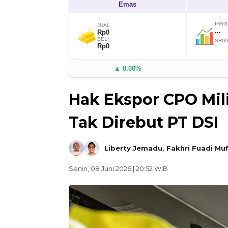
Emas
IHSG
JUAL
...
Rp0
BELI
SRIK
Rp0
▲ 0.00%
Hak Ekspor CPO Mili
Tak Direbut PT DSI
Liberty Jemadu
,
Fakhri Fuadi Muf
Senin, 08 Juni 2026 | 20:52 WIB