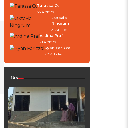
Tarassa Q.
33 Articles
Oktavia
Ningrum
31 Articles
Ardina Praf
21 Articles
Ryan Farizzal
20 Articles
Liks