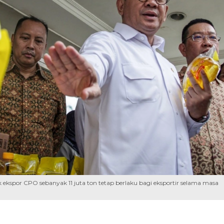
kspor CPO sebanyak 11 juta ton tetap berlaku bagi eksportir selama masa