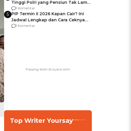
Tinggi Polri yang Pensiun Tak Lama
Usai Jadi Brigjen
1 Komentar
PIP Termin II 2026 Kapan Cair? Ini
5
Jadwal Lengkap dan Cara Ceknya
agar Dana Tidak Hangus!
1 Komentar
Top Writer Yoursay