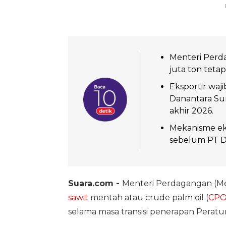
Menteri Perd
juta ton tetap
Eksportir waj
Danantara Sum
akhir 2026.
Mekanisme ek
sebelum PT DS
Suara.com -
Menteri Perdagangan (M
sawit
mentah atau crude palm oil (
CP
selama masa transisi penerapan Perat