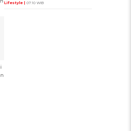
an
Lifestyle |
07:10 WIB
i
un