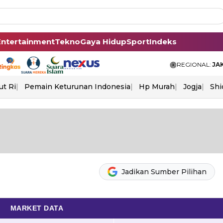
Entertainment
Tekno
Gaya Hidup
Sport
Indeks
REGIONAL:
JA
ut Ri
Pemain Keturunan Indonesia
Hp Murah
Jogja
Shi
Jadikan Sumber Pilihan
MARKET DATA