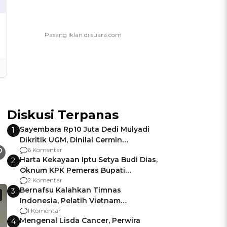
Diskusi Terpanas
Sayembara Rp10 Juta Dedi Mulyadi
1
Dikritik UGM, Dinilai Cermin
Gagalnya Negara Jamin Keamanan
6 Komentar
Harta Kekayaan Iptu Setya Budi Dias,
2
Oknum KPK Pemeras Bupati
Pemalang
2 Komentar
Bernafsu Kalahkan Timnas
3
Indonesia, Pelatih Vietnam
Berencana Pakai Jimat di Pakansari
1 Komentar
Mengenal Lisda Cancer, Perwira
4