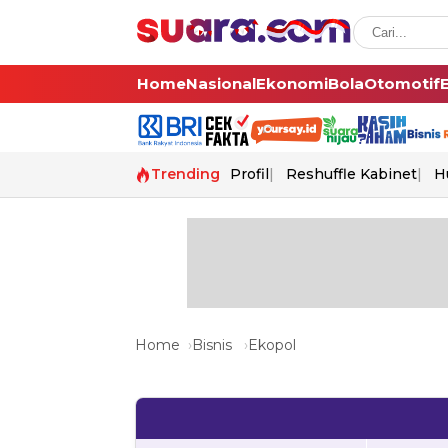
Home
Nasional
Ekonomi
Bola
Otomotif
Trending
Profil
Reshuffle Kabinet
H
Home
Bisnis
Ekopol