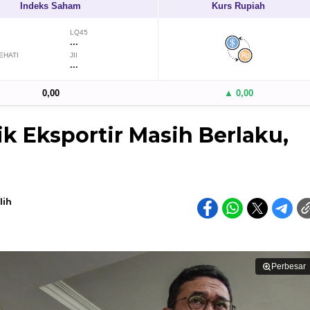
Indeks Saham
Kurs Rupiah
LQ45
...
EHATI
JII
...
0,00
▲ 0,00
k Eksportir Masih Berlaku,
lih
Perbesar