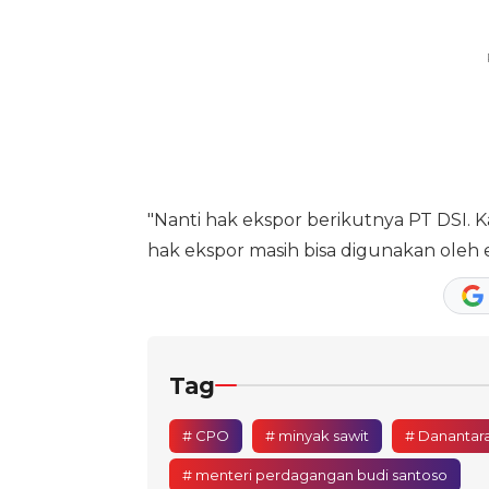
"Nanti hak ekspor berikutnya PT DSI. K
hak ekspor masih bisa digunakan oleh ek
Tag
# CPO
# minyak sawit
# Danantar
# menteri perdagangan budi santoso