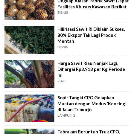
Ungkap Alasan Pabrik Sawit Dapat
Fasilitas Khusus Kawasan Berikat
BISNIS
Hilirisasi Sawit RI Diklaim Sukses,
80% Ekspor Tak Lagi Produk
Mentah
BISNIS
Harga Sawit Riau Nanjak Lagi,
Dihargai Rp3.913 per Kg Periode
Ini
RIAU
Sopir Tangki CPO Gelapkan
Muatan dengan Modus 'Kencing'
di Jalan Trimurjo
LAMPUNG
Tabrakan Beruntun Truk CPO,