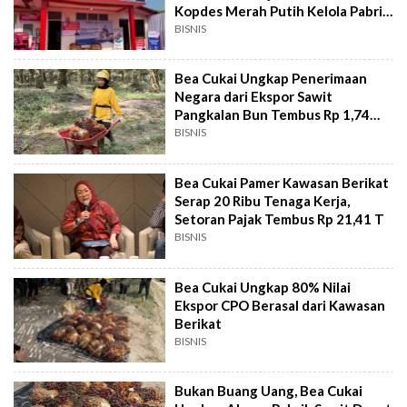
Kopdes Merah Putih Kelola Pabrik
CPO
BISNIS
Bea Cukai Ungkap Penerimaan
Negara dari Ekspor Sawit
Pangkalan Bun Tembus Rp 1,74
Triliun
BISNIS
Bea Cukai Pamer Kawasan Berikat
Serap 20 Ribu Tenaga Kerja,
Setoran Pajak Tembus Rp 21,41 T
BISNIS
Bea Cukai Ungkap 80% Nilai
Ekspor CPO Berasal dari Kawasan
Berikat
BISNIS
Bukan Buang Uang, Bea Cukai