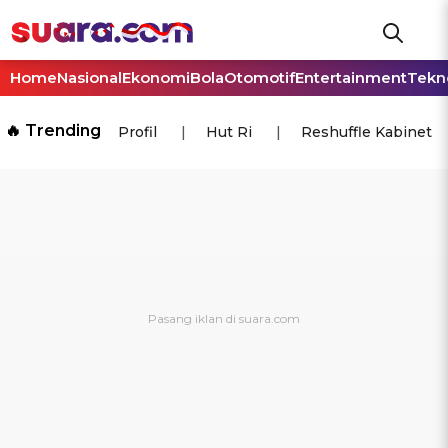
Home
Nasional
Ekonomi
Bola
Otomotif
Entertainment
Tekn
🔥 Trending
Profil
Hut Ri
Reshuffle Kabinet