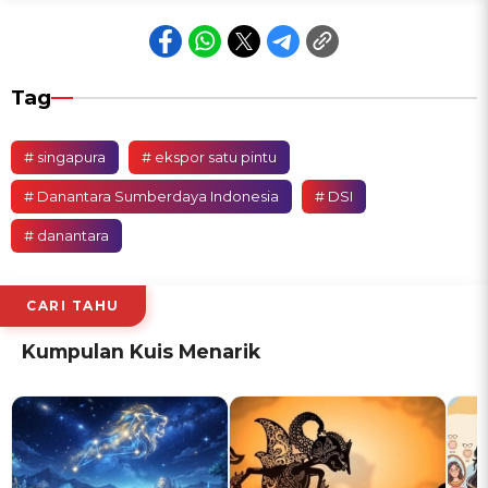
Tag
# singapura
# ekspor satu pintu
# Danantara Sumberdaya Indonesia
# DSI
# danantara
CARI TAHU
Kumpulan Kuis Menarik