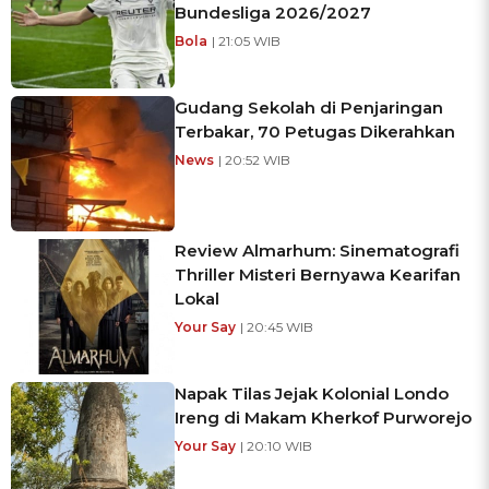
Bundesliga 2026/2027
Bola
| 21:05 WIB
Gudang Sekolah di Penjaringan
Terbakar, 70 Petugas Dikerahkan
News
| 20:52 WIB
Review Almarhum: Sinematografi
Thriller Misteri Bernyawa Kearifan
Lokal
Your Say
| 20:45 WIB
Napak Tilas Jejak Kolonial Londo
Ireng di Makam Kherkof Purworejo
Your Say
| 20:10 WIB