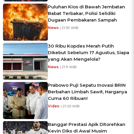
Puluhan Kios di Bawah Jembatan
Babat Terbakar, Polisi Selidiki
Dugaan Pembakaran Sampah
News
| 21:39 WIB
30 Ribu Kopdes Merah Putih
Dikebut Sebelum 17 Agustus, Siapa
yang Akan Mengelola?
News
| 21:11 WIB
Prabowo Puji Sepatu Inovasi BRIN
Berbahan Limbah Sawit, Harganya
Cuma 60 Ribuan!
Video
| 21:05 WIB
Bangga! Prestasi Apik Ditorehkan
Kevin Diks di Awal Musim