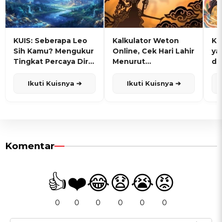
KUIS: Seberapa Leo
Kalkulator Weton
KU
Sih Kamu? Mengukur
Online, Cek Hari Lahir
ya
Tingkat Percaya Diri
Menurut
de
dan Karisma
Penanggalan Jawa
Ikuti Kuisnya ➔
Ikuti Kuisnya ➔
Komentar
👍
❤️
😂
😧
😭
😡
0
0
0
0
0
0