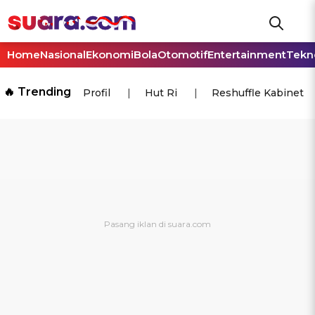
Home
Nasional
Ekonomi
Bola
Otomotif
Entertainment
Tekn
🔥 Trending
Profil
Hut Ri
Reshuffle Kabinet