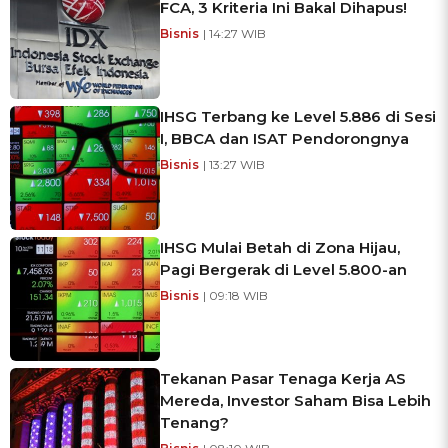
FCA, 3 Kriteria Ini Bakal Dihapus!
Bisnis
| 14:27 WIB
IHSG Terbang ke Level 5.886 di Sesi
I, BBCA dan ISAT Pendorongnya
Bisnis
| 13:27 WIB
IHSG Mulai Betah di Zona Hijau,
Pagi Bergerak di Level 5.800-an
Bisnis
| 09:18 WIB
Tekanan Pasar Tenaga Kerja AS
Mereda, Investor Saham Bisa Lebih
Tenang?