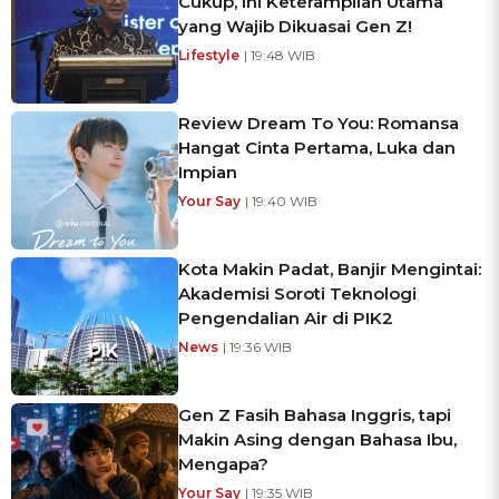
Cukup, Ini Keterampilan Utama
yang Wajib Dikuasai Gen Z!
Lifestyle
| 19:48 WIB
Review Dream To You: Romansa
Hangat Cinta Pertama, Luka dan
Impian
Your Say
| 19:40 WIB
Kota Makin Padat, Banjir Mengintai:
Akademisi Soroti Teknologi
Pengendalian Air di PIK2
News
| 19:36 WIB
Gen Z Fasih Bahasa Inggris, tapi
Makin Asing dengan Bahasa Ibu,
Mengapa?
Your Say
| 19:35 WIB