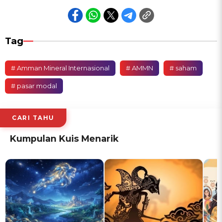
Tag
# Amman Mineral Internasional
# AMMN
# saham
# pasar modal
CARI TAHU
Kumpulan Kuis Menarik