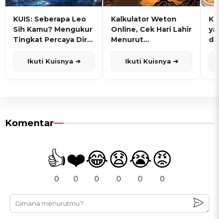
KUIS: Seberapa Leo
Kalkulator Weton
KU
Sih Kamu? Mengukur
Online, Cek Hari Lahir
ya
Tingkat Percaya Diri
Menurut
de
dan Karisma
Penanggalan Jawa
Ikuti Kuisnya ➔
Ikuti Kuisnya ➔
Komentar
👍
❤️
😂
😧
😭
😡
0
0
0
0
0
0