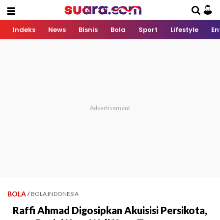
Indeks
News
Bisnis
Bola
Sport
Lifestyle
En
BOLA
/
BOLA INDONESIA
Raffi Ahmad Digosipkan Akuisisi Persikota,