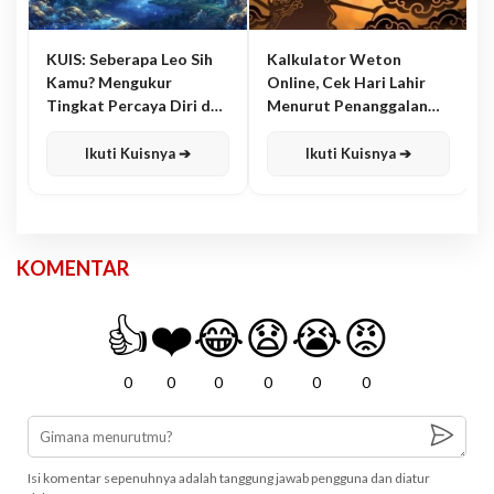
KUIS: Seberapa Leo Sih
Kalkulator Weton
Kamu? Mengukur
Online, Cek Hari Lahir
Tingkat Percaya Diri dan
Menurut Penanggalan
Karisma
Jawa
Ikuti Kuisnya ➔
Ikuti Kuisnya ➔
KOMENTAR
👍
❤️
😂
😧
😭
😡
0
0
0
0
0
0
Isi komentar sepenuhnya adalah tanggung jawab pengguna dan diatur