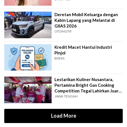
Deretan Mobil Keluarga dengan
Kabin Lapang yang Melantai di
GIIAS 2026
OTOMOTIF
Kredit Macet Hantui Industri
Pinjol
BISNIS
Lestarikan Kuliner Nusantara,
Pertamina Bright Gas Cooking
Competition Tegal Lahirkan Juara
Baru
JAWA TENGAH
Load More