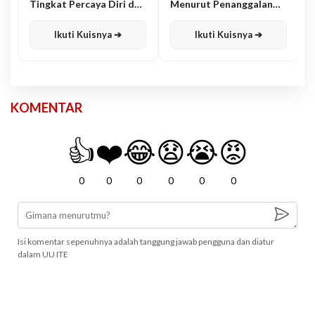
Tingkat Percaya Diri dan
Menurut Penanggalan
Karisma
Jawa
Ikuti Kuisnya ➔
Ikuti Kuisnya ➔
KOMENTAR
👍
❤️
😂
😧
😭
😡
0
0
0
0
0
0
Isi komentar sepenuhnya adalah tanggung jawab pengguna dan diatur
dalam UU ITE