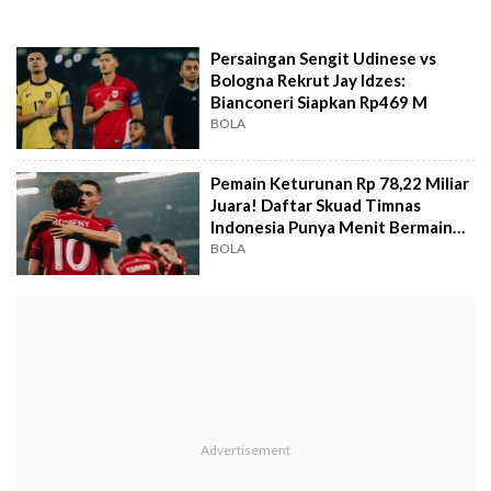
Persaingan Sengit Udinese vs
Bologna Rekrut Jay Idzes:
Bianconeri Siapkan Rp469 M
BOLA
Pemain Keturunan Rp 78,22 Miliar
Juara! Daftar Skuad Timnas
Indonesia Punya Menit Bermain
Terbanyak
BOLA