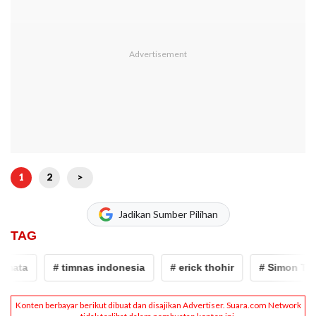
1
2
>
Jadikan Sumber Pilihan
TAG
ata
# timnas indonesia
# erick thohir
# Simon Taha