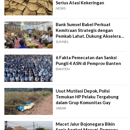
Serius Atasi Kekeringan
NEWS
Bank Sumsel Babel Perkuat
Kemitraan Strategis dengan
Pemkab Lahat, Dukung Akselerasi
Ekonomi Daerah
SUMSEL
6 Fakta Pemecatan dan Sanksi
Pungli 4 ASN di Pemprov Banten
BANTEN
Usut Mutilasi Depok, Polisi
Temukan HP Pelaku Tergabung
dalam Grup Komunitas Gay
JABAR
Macet Jalur Bojonegara Bikin
Sopir Angkot Merugi, Pemprov