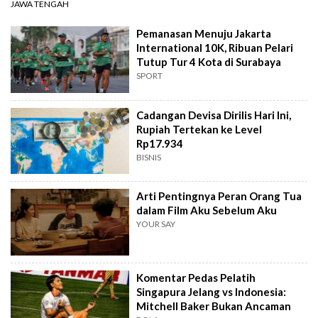
JAWA TENGAH
Pemanasan Menuju Jakarta
International 10K, Ribuan Pelari
Tutup Tur 4 Kota di Surabaya
SPORT
Cadangan Devisa Dirilis Hari Ini,
Rupiah Tertekan ke Level
Rp17.934
BISNIS
Arti Pentingnya Peran Orang Tua
dalam Film Aku Sebelum Aku
YOUR SAY
Komentar Pedas Pelatih
Singapura Jelang vs Indonesia:
Mitchell Baker Bukan Ancaman