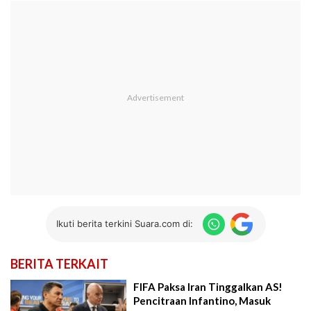
Ikuti berita terkini Suara.com di:
BERITA TERKAIT
FIFA Paksa Iran Tinggalkan AS!
Pencitraan Infantino, Masuk