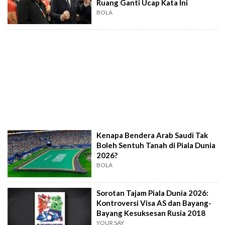
Ruang Ganti Ucap Kata Ini
BOLA
Kenapa Bendera Arab Saudi Tak
Boleh Sentuh Tanah di Piala Dunia
2026?
BOLA
Sorotan Tajam Piala Dunia 2026:
Kontroversi Visa AS dan Bayang-
Bayang Kesuksesan Rusia 2018
YOUR SAY