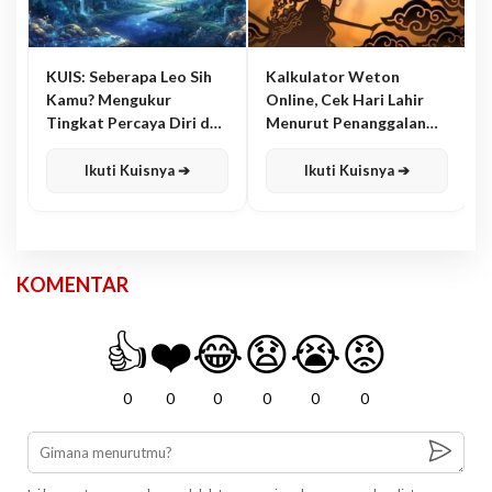
KUIS: Seberapa Leo Sih
Kalkulator Weton
Kamu? Mengukur
Online, Cek Hari Lahir
Tingkat Percaya Diri dan
Menurut Penanggalan
Karisma
Jawa
Ikuti Kuisnya ➔
Ikuti Kuisnya ➔
KOMENTAR
👍
❤️
😂
😧
😭
😡
0
0
0
0
0
0