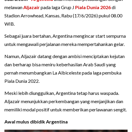
melawan
Aljazair
pada laga Grup J
Piala Dunia 2026
di
Stadion Arrowhead, Kansas, Rabu (17/6/2026) pukul 08.00
WIB.
Sebagai juara bertahan, Argentina mengincar start sempurna
untuk mengawali perjalanan mereka mempertahankan gelar.
Namun, Aljazair datang dengan ambisi menciptakan kejutan
dan berharap bisa meniru keberhasilan Arab Saudi yang
pernah menumbangkan La Albiceleste pada laga pembuka
Piala Dunia 2022.
Meski lebih diunggulkan, Argentina tetap harus waspada.
Aljazair menunjukkan perkembangan yang menjanjikan dan
memiliki modal positif untuk memberikan perlawanan sengit.
Awal mulus dibidik Argentina