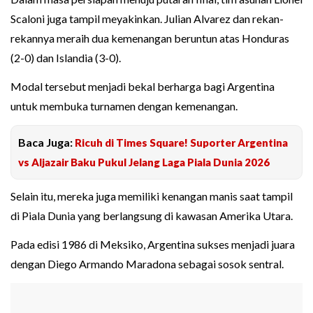
Scaloni juga tampil meyakinkan. Julian Alvarez dan rekan-
rekannya meraih dua kemenangan beruntun atas Honduras
(2-0) dan Islandia (3-0).
Modal tersebut menjadi bekal berharga bagi Argentina
untuk membuka turnamen dengan kemenangan.
Baca Juga:
Ricuh di Times Square! Suporter Argentina
vs Aljazair Baku Pukul Jelang Laga Piala Dunia 2026
Selain itu, mereka juga memiliki kenangan manis saat tampil
di Piala Dunia yang berlangsung di kawasan Amerika Utara.
Pada edisi 1986 di Meksiko, Argentina sukses menjadi juara
dengan Diego Armando Maradona sebagai sosok sentral.