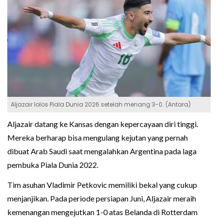
Aljazair lolos Piala Dunia 2026 setelah menang 3-0. (Antara)
Aljazair datang ke Kansas dengan kepercayaan diri tinggi.
Mereka berharap bisa mengulang kejutan yang pernah
dibuat Arab Saudi saat mengalahkan Argentina pada laga
pembuka Piala Dunia 2022.
Tim asuhan Vladimir Petkovic memiliki bekal yang cukup
menjanjikan. Pada periode persiapan Juni, Aljazair meraih
kemenangan mengejutkan 1-0 atas Belanda di Rotterdam