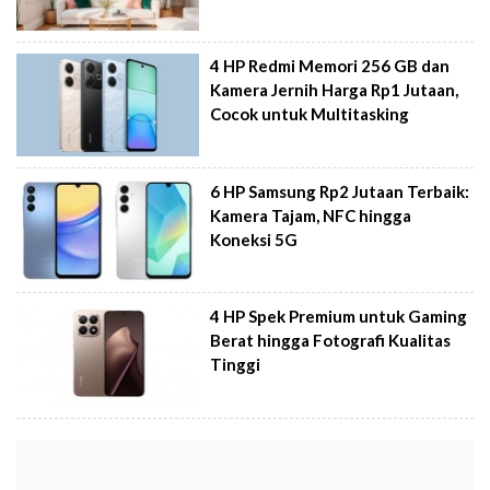
4 HP Redmi Memori 256 GB dan
Kamera Jernih Harga Rp1 Jutaan,
Cocok untuk Multitasking
6 HP Samsung Rp2 Jutaan Terbaik:
Kamera Tajam, NFC hingga
Koneksi 5G
4 HP Spek Premium untuk Gaming
Berat hingga Fotografi Kualitas
Tinggi