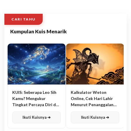
CARI TAHU
Kumpulan Kuis Menarik
KUIS: Seberapa Leo Sih
Kalkulator Weton
Kamu? Mengukur
Online, Cek Hari Lahir
Tingkat Percaya Diri dan
Menurut Penanggalan
Karisma
Jawa
Ikuti Kuisnya ➔
Ikuti Kuisnya ➔