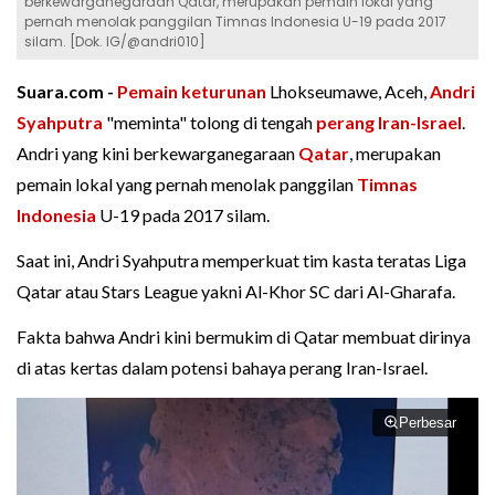
berkewarganegaraan Qatar, merupakan pemain lokal yang
pernah menolak panggilan Timnas Indonesia U-19 pada 2017
silam. [Dok. IG/@andri010]
Suara.com -
Pemain keturunan
Lhokseumawe, Aceh,
Andri
Syahputra
"meminta" tolong di tengah
perang Iran-Israel
.
Andri yang kini berkewarganegaraan
Qatar
, merupakan
pemain lokal yang pernah menolak panggilan
Timnas
Indonesia
U-19 pada 2017 silam.
Saat ini, Andri Syahputra memperkuat tim kasta teratas Liga
Qatar atau Stars League yakni Al-Khor SC dari Al-Gharafa.
Fakta bahwa Andri kini bermukim di Qatar membuat dirinya
di atas kertas dalam potensi bahaya perang Iran-Israel.
Perbesar