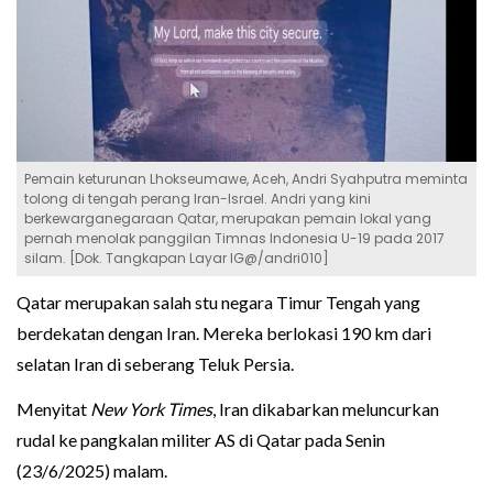
Pemain keturunan Lhokseumawe, Aceh, Andri Syahputra meminta
tolong di tengah perang Iran-Israel. Andri yang kini
berkewarganegaraan Qatar, merupakan pemain lokal yang
pernah menolak panggilan Timnas Indonesia U-19 pada 2017
silam. [Dok. Tangkapan Layar IG@/andri010]
Qatar merupakan salah stu negara Timur Tengah yang
berdekatan dengan Iran. Mereka berlokasi 190 km dari
selatan Iran di seberang Teluk Persia.
Menyitat
New York Times
, Iran dikabarkan meluncurkan
rudal ke pangkalan militer AS di Qatar pada Senin
(23/6/2025) malam.