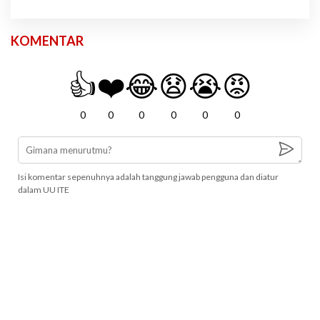
KOMENTAR
👍
❤️
😂
😧
😭
😡
0
0
0
0
0
0
Isi komentar sepenuhnya adalah tanggung jawab pengguna dan diatur
dalam UU ITE