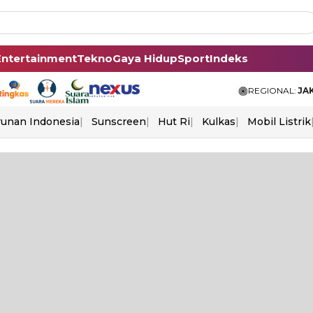
Entertainment
Tekno
Gaya Hidup
Sport
Indeks
REGIONAL:
JA
unan Indonesia
Sunscreen
Hut Ri
Kulkas
Mobil Listrik