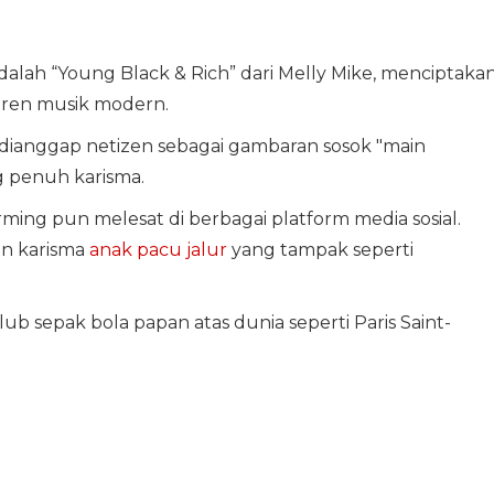
dalah “Young Black & Rich” dari Melly Mike, menciptaka
 tren musik modern.
u dianggap netizen sebagai gambaran sosok "main
g penuh karisma.
ing pun melesat di berbagai platform media sosial.
an karisma
anak pacu jalur
yang tampak seperti
ub sepak bola papan atas dunia seperti Paris Saint-