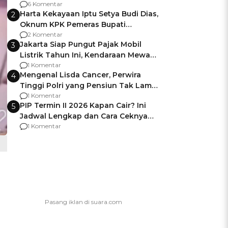
Gagalnya Negara Jamin Keamanan
6 Komentar
Harta Kekayaan Iptu Setya Budi Dias,
2
Oknum KPK Pemeras Bupati
Pemalang
2 Komentar
Jakarta Siap Pungut Pajak Mobil
3
Listrik Tahun Ini, Kendaraan Mewah
Kena hingga 75% PKB
1 Komentar
Mengenal Lisda Cancer, Perwira
4
Tinggi Polri yang Pensiun Tak Lama
Usai Jadi Brigjen
1 Komentar
PIP Termin II 2026 Kapan Cair? Ini
5
Jadwal Lengkap dan Cara Ceknya
agar Dana Tidak Hangus!
1 Komentar