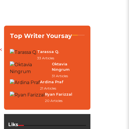
Top Writer Yoursay
k
Tarassa Q.
33 Articles
Oktavia
Ningrum
31 Articles
Ardina Praf
21 Articles
Ryan Farizzal
20 Articles
Liks