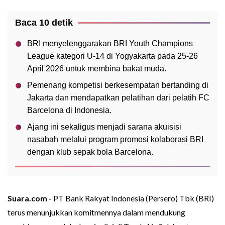
Baca 10 detik
BRI menyelenggarakan BRI Youth Champions
League kategori U-14 di Yogyakarta pada 25-26
April 2026 untuk membina bakat muda.
Pemenang kompetisi berkesempatan bertanding di
Jakarta dan mendapatkan pelatihan dari pelatih FC
Barcelona di Indonesia.
Ajang ini sekaligus menjadi sarana akuisisi
nasabah melalui program promosi kolaborasi BRI
dengan klub sepak bola Barcelona.
Suara.com -
PT Bank Rakyat Indonesia (Persero) Tbk (BRI)
terus menunjukkan komitmennya dalam mendukung