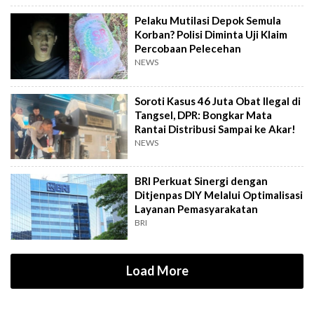
Pelaku Mutilasi Depok Semula
Korban? Polisi Diminta Uji Klaim
Percobaan Pelecehan
NEWS
Soroti Kasus 46 Juta Obat Ilegal di
Tangsel, DPR: Bongkar Mata
Rantai Distribusi Sampai ke Akar!
NEWS
BRI Perkuat Sinergi dengan
Ditjenpas DIY Melalui Optimalisasi
Layanan Pemasyarakatan
BRI
Load More