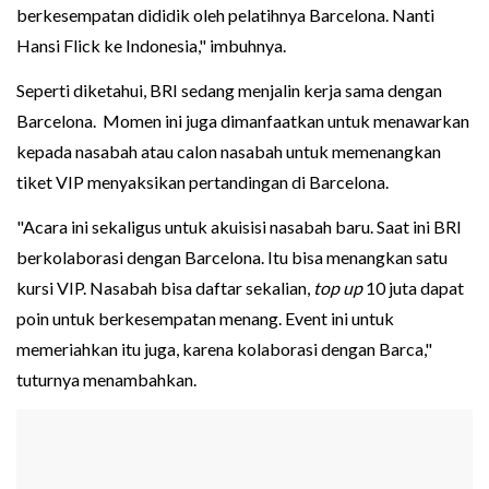
berkesempatan dididik oleh pelatihnya Barcelona. Nanti
Hansi Flick ke Indonesia," imbuhnya.
Seperti diketahui, BRI sedang menjalin kerja sama dengan
Barcelona. Momen ini juga dimanfaatkan untuk menawarkan
kepada nasabah atau calon nasabah untuk memenangkan
tiket VIP menyaksikan pertandingan di Barcelona.
"Acara ini sekaligus untuk akuisisi nasabah baru. Saat ini BRI
berkolaborasi dengan Barcelona. Itu bisa menangkan satu
kursi VIP. Nasabah bisa daftar sekalian,
top up
10 juta dapat
poin untuk berkesempatan menang. Event ini untuk
memeriahkan itu juga, karena kolaborasi dengan Barca,"
tuturnya menambahkan.