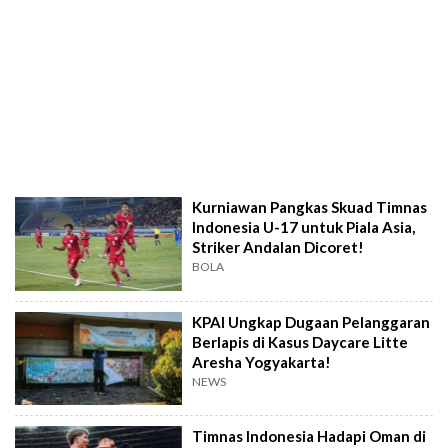
Kurniawan Pangkas Skuad Timnas
Indonesia U-17 untuk Piala Asia,
Striker Andalan Dicoret!
BOLA
KPAI Ungkap Dugaan Pelanggaran
Berlapis di Kasus Daycare Litte
Aresha Yogyakarta!
NEWS
Timnas Indonesia Hadapi Oman di