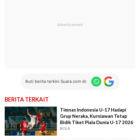
Ikuti berita terkini Suara.com di:
BERITA TERKAIT
Timnas Indonesia U-17 Hadapi
Grup Neraka, Kurniawan Tetap
Bidik Tiket Piala Dunia U-17 2026
BOLA