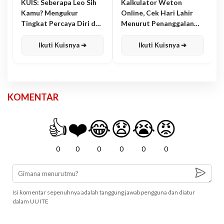
KUIS: Seberapa Leo Sih
Kalkulator Weton
Kamu? Mengukur
Online, Cek Hari Lahir
Tingkat Percaya Diri dan
Menurut Penanggalan
Karisma
Jawa
Ikuti Kuisnya ➔
Ikuti Kuisnya ➔
KOMENTAR
👍
❤️
😂
😧
😭
😡
0
0
0
0
0
0
Isi komentar sepenuhnya adalah tanggung jawab pengguna dan diatur
dalam UU ITE