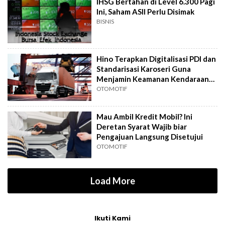
IHSG Bertahan di Level 6.300 Pagi
Ini, Saham ASII Perlu Disimak
BISNIS
Hino Terapkan Digitalisasi PDI dan
Standarisasi Karoseri Guna
Menjamin Keamanan Kendaraan
Niaga
OTOMOTIF
Mau Ambil Kredit Mobil? Ini
Deretan Syarat Wajib biar
Pengajuan Langsung Disetujui
OTOMOTIF
Load More
Ikuti Kami