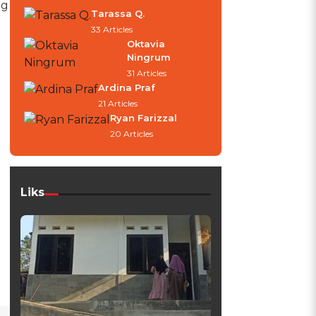
ng
Tarassa Q.
33 Articles
Oktavia
Ningrum
31 Articles
Ardina Praf
21 Articles
Ryan Farizzal
20 Articles
Liks