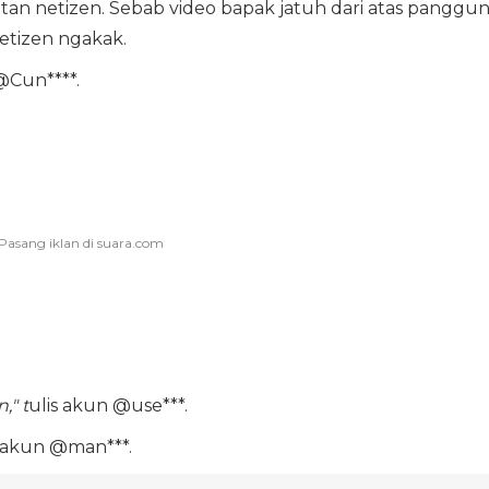
otan netizen. Sebab video bapak jatuh dari atas panggu
etizen ngakak.
@Cun****.
," t
ulis akun @use***.
 akun @man***.