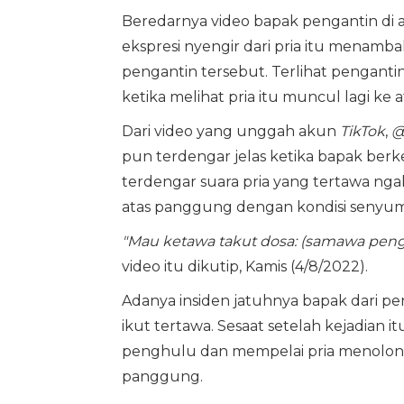
Beredarnya video bapak pengantin di 
ekspresi nyengir dari pria itu menamba
pengantin tersebut. Terlihat pengantin
ketika melihat pria itu muncul lagi ke
Dari video yang unggah akun
TikTok
,
@
pun terdengar jelas ketika bapak berk
terdengar suara pria yang tertawa nga
atas panggung dengan kondisi senyum
"Mau ketawa takut dosa: (samawa peng
video itu dikutip, Kamis (4/8/2022).
Adanya insiden jatuhnya bapak dari p
ikut tertawa. Sesaat setelah kejadian i
penghulu dan mempelai pria menolong
panggung.