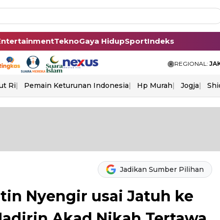
Entertainment
Tekno
Gaya Hidup
Sport
Indeks
REGIONAL:
JA
ut Ri
Pemain Keturunan Indonesia
Hp Murah
Jogja
Shi
Jadikan Sumber Pilihan
in Nyengir usai Jatuh ke
adirin Akad Nikah Tertawa