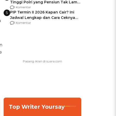
Tinggi Polri yang Pensiun Tak Lama
Usai Jadi Brigjen
1 Komentar
PIP Termin II 2026 Kapan Cair? Ini
5
Jadwal Lengkap dan Cara Ceknya
a
agar Dana Tidak Hangus!
1 Komentar
an
e
Top Writer Yoursay