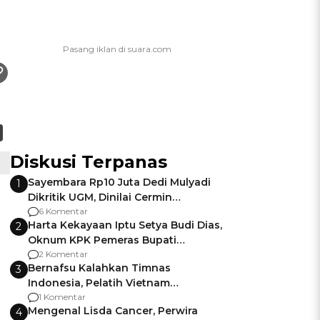
Diskusi Terpanas
Sayembara Rp10 Juta Dedi Mulyadi
1
Dikritik UGM, Dinilai Cermin
Gagalnya Negara Jamin Keamanan
6 Komentar
Harta Kekayaan Iptu Setya Budi Dias,
2
Oknum KPK Pemeras Bupati
Pemalang
2 Komentar
Bernafsu Kalahkan Timnas
3
Indonesia, Pelatih Vietnam
Berencana Pakai Jimat di Pakansari
1 Komentar
Mengenal Lisda Cancer, Perwira
4