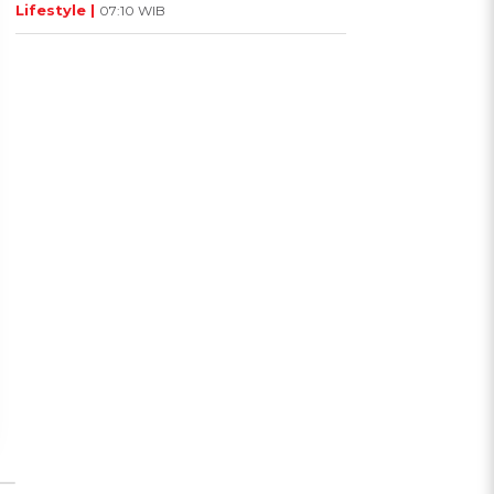
Lifestyle |
07:10 WIB
UIS: Sepatu Mana yang
KUIS: Seberapa Kenal
Cocok dengan
Kamu dengan Si Zodiak
Kepribadianmu?
Cancer?
Ikuti Kuisnya ➔
Ikuti Kuisnya ➔