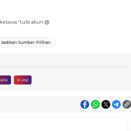
ketawa,"
tulis akun @
Jadikan Sumber Pilihan
elai
# viral