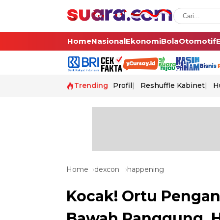
Home
Nasional
Ekonomi
Bola
Otomotif
Trending
Profil
Reshuffle Kabinet
H
Home
dexcon
happening
Kocak! Ortu Pengant
Bawah Panggung, H