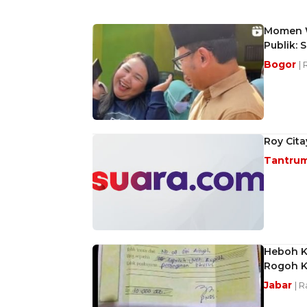
Momen W
Publik: 
Bogor
|
Roy Cita
Tantru
Heboh K
Rogoh Ko
Jabar
| 