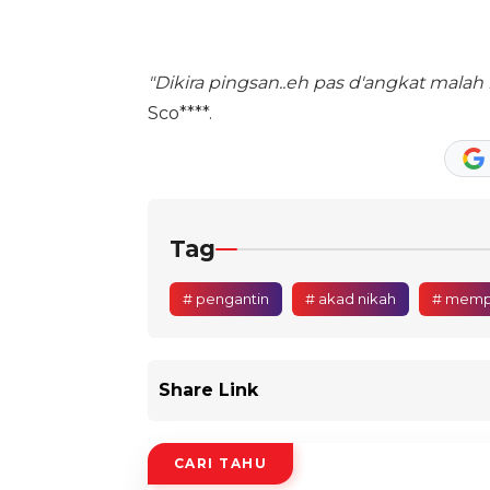
"Dikira pingsan..eh pas d'angkat malah 
Sco****.
Tag
# pengantin
# akad nikah
# memp
Share Link
CARI TAHU