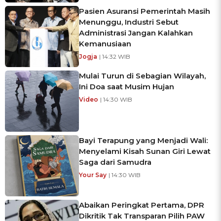
Pasien Asuransi Pemerintah Masih
Menunggu, Industri Sebut
Administrasi Jangan Kalahkan
Kemanusiaan
Jogja
| 14:32 WIB
Mulai Turun di Sebagian Wilayah,
Ini Doa saat Musim Hujan
Video
| 14:30 WIB
Bayi Terapung yang Menjadi Wali:
Menyelami Kisah Sunan Giri Lewat
Saga dari Samudra
Your Say
| 14:30 WIB
Abaikan Peringkat Pertama, DPR
Dikritik Tak Transparan Pilih PAW