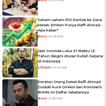
Bisnis
| 10:40 WIB
Saham-saham IPO Rontok ke Zona
Merah, Emiten Punya Raffi Ahmad
Apa Kabar?
Bisnis
| 13:48 WIB
Jeje Govinda Lulus S1 Waktu 1,5
Tahun, Begini Aturan Kuliah Sarjana
di Indonesia
Lifestyle
| 14:24 WIB
Deretan Orang Dekat Raffi Ahmad
Duduki Kursi Direksi dan Komisaris
BUMN, Ini Daftar Jabatannya
Bisnis
| 11:28 WIB