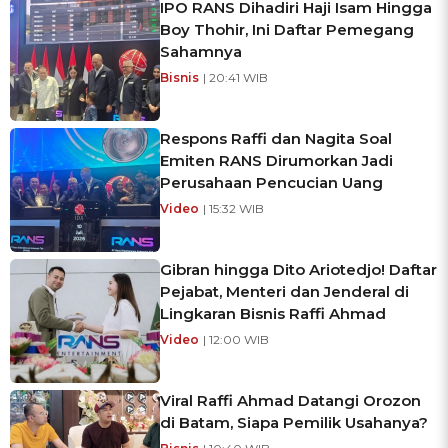
IPO RANS Dihadiri Haji Isam Hingga
Boy Thohir, Ini Daftar Pemegang
Sahamnya
Bisnis
| 20:41 WIB
Respons Raffi dan Nagita Soal
Emiten RANS Dirumorkan Jadi
Perusahaan Pencucian Uang
Video
| 15:32 WIB
Gibran hingga Dito Ariotedjo! Daftar
Pejabat, Menteri dan Jenderal di
Lingkaran Bisnis Raffi Ahmad
Video
| 12:00 WIB
Viral Raffi Ahmad Datangi Orozon
di Batam, Siapa Pemilik Usahanya?