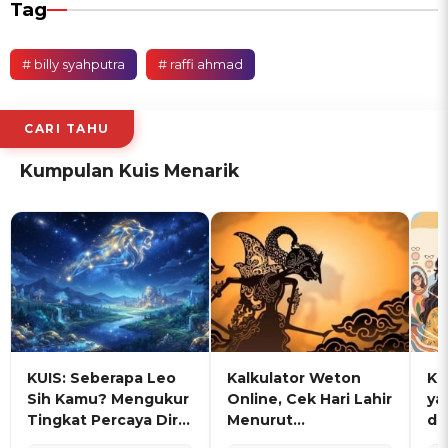
Tag
# billy syahputra
# raffi ahmad
CARI TAHU
Kumpulan Kuis Menarik
KUIS: Seberapa Leo
Kalkulator Weton
KU
Sih Kamu? Mengukur
Online, Cek Hari Lahir
ya
Tingkat Percaya Diri
Menurut
de
dan Karisma
Penanggalan Jawa