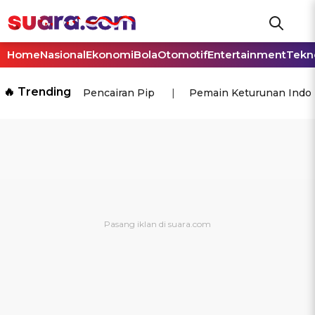
Home
Nasional
Ekonomi
Bola
Otomotif
Entertainment
Tekn
🔥 Trending
Pencairan Pip
Pemain Keturunan Indo