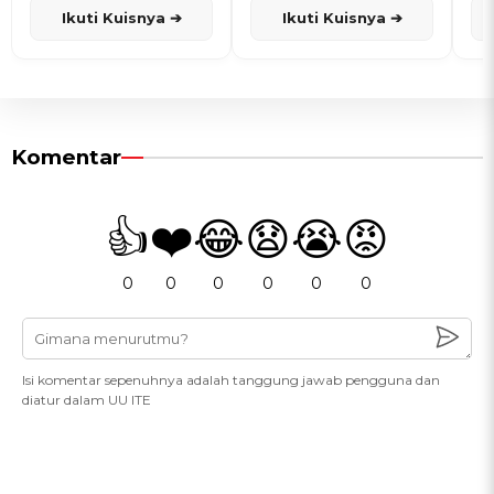
Ikuti Kuisnya ➔
Ikuti Kuisnya ➔
Komentar
👍
❤️
😂
😧
😭
😡
0
0
0
0
0
0
Isi komentar sepenuhnya adalah tanggung jawab pengguna dan
diatur dalam UU ITE