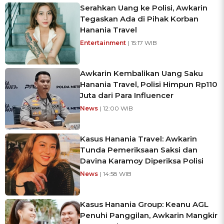
Serahkan Uang ke Polisi, Awkarin
Tegaskan Ada di Pihak Korban
Hanania Travel
Entertainment
| 15:17 WIB
Awkarin Kembalikan Uang Saku
Hanania Travel, Polisi Himpun Rp110
Juta dari Para Influencer
News
| 12:00 WIB
Kasus Hanania Travel: Awkarin
Tunda Pemeriksaan Saksi dan
Davina Karamoy Diperiksa Polisi
News
| 14:58 WIB
Kasus Hanania Group: Keanu AGL
Penuhi Panggilan, Awkarin Mangkir