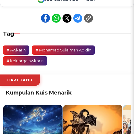
Tag
# Awkarin
# Mohamad Sulaiman Abidin
# keluarga awkarin
CARI TAHU
Kumpulan Kuis Menarik