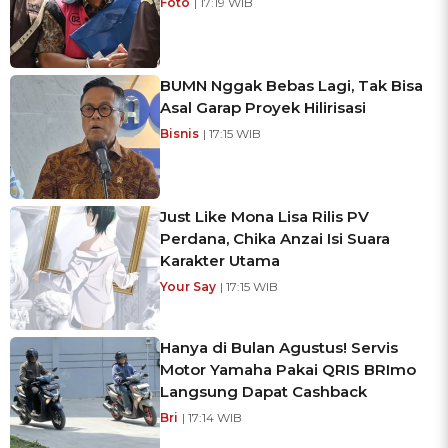
Foto
| 17:19 WIB
BUMN Nggak Bebas Lagi, Tak Bisa
Asal Garap Proyek Hilirisasi
Bisnis
| 17:15 WIB
Just Like Mona Lisa Rilis PV
Perdana, Chika Anzai Isi Suara
Karakter Utama
Your Say
| 17:15 WIB
Hanya di Bulan Agustus! Servis
Motor Yamaha Pakai QRIS BRImo
Langsung Dapat Cashback
Bri
| 17:14 WIB