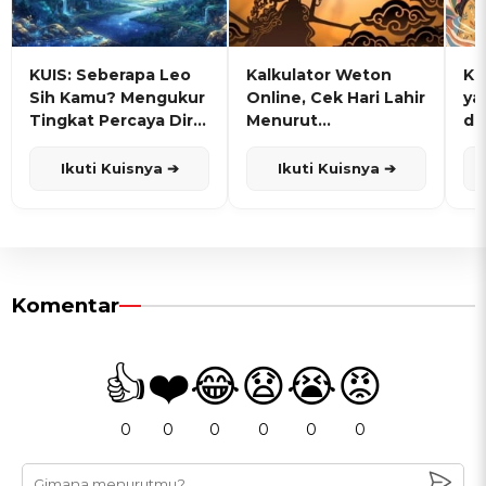
KUIS: Seberapa Leo
Kalkulator Weton
KU
Sih Kamu? Mengukur
Online, Cek Hari Lahir
ya
Tingkat Percaya Diri
Menurut
de
dan Karisma
Penanggalan Jawa
Ikuti Kuisnya ➔
Ikuti Kuisnya ➔
Komentar
👍
❤️
😂
😧
😭
😡
0
0
0
0
0
0