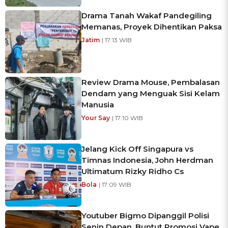
Drama Tanah Wakaf Pandegiling
Memanas, Proyek Dihentikan Paksa
Jatim
| 17:13 WIB
Review Drama Mouse, Pembalasan
Dendam yang Menguak Sisi Kelam
Manusia
Your Say
| 17:10 WIB
Jelang Kick Off Singapura vs
Timnas Indonesia, John Herdman
Ultimatum Rizky Ridho Cs
Bola
| 17:09 WIB
Youtuber Bigmo Dipanggil Polisi
Senin Depan, Buntut Promosi Vape