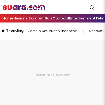
Home
Nasional
Ekonomi
Bola
Otomotif
Entertainment
Tekn
🔥 Trending
Pemain Keturunan Indonesia
Reshuffl