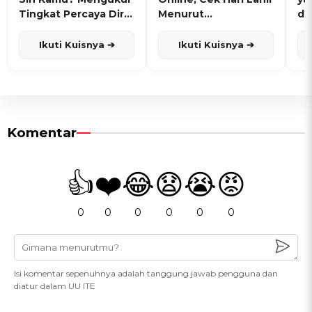
Tingkat Percaya Diri
Menurut
de
dan Karisma
Penanggalan Jawa
Ikuti Kuisnya ➔
Ikuti Kuisnya ➔
Komentar
👍
❤️
😂
😧
😭
😡
0
0
0
0
0
0
Isi komentar sepenuhnya adalah tanggung jawab pengguna dan
diatur dalam UU ITE