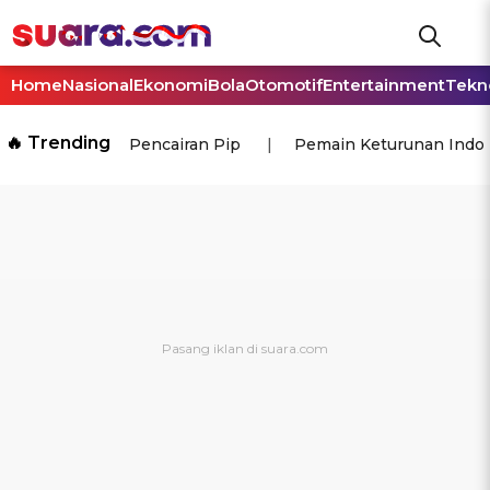
Home
Nasional
Ekonomi
Bola
Otomotif
Entertainment
Tekn
🔥 Trending
Pencairan Pip
Pemain Keturunan Indo