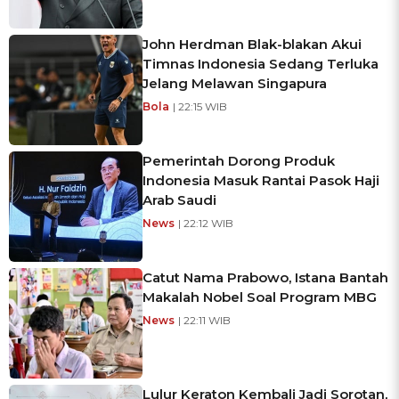
John Herdman Blak-blakan Akui
Timnas Indonesia Sedang Terluka
Jelang Melawan Singapura
Bola
| 22:15 WIB
Pemerintah Dorong Produk
Indonesia Masuk Rantai Pasok Haji
Arab Saudi
News
| 22:12 WIB
Catut Nama Prabowo, Istana Bantah
Makalah Nobel Soal Program MBG
News
| 22:11 WIB
Lulur Keraton Kembali Jadi Sorotan,