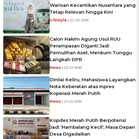
Warisan Kecantikan Nusantara yang
Tetap Relevan hingga Kini
Lifestyle
| 22:09 WIB
Calon Hakim Agung Usul RUU
Perampasan Diganti Jadi
Pemulihan Aset, Menkum Tunggu
Langkah DPR
News
| 22:01 WIB
Dinilai Keliru, Mahasiswa Layangkan
Nota Keberatan atas Inpres
Koperasi Merah Putih
News
| 21:43 WIB
Kopdes Merah Putih Berpotensi
Jadi 'Hambalang Kecil', Masa Depan
Desa Digadaikan