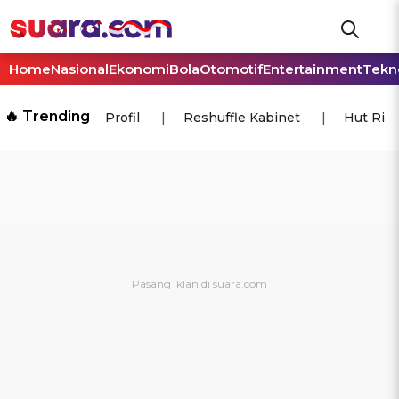
Home
Nasional
Ekonomi
Bola
Otomotif
Entertainment
Tekn
🔥 Trending
Profil
Reshuffle Kabinet
Hut Ri