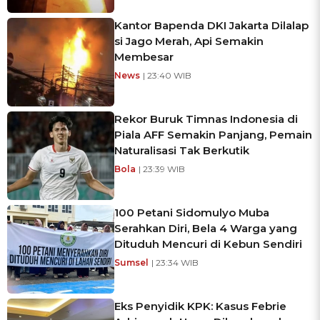
Kantor Bapenda DKI Jakarta Dilalap
si Jago Merah, Api Semakin
Membesar
News
| 23:40 WIB
Rekor Buruk Timnas Indonesia di
Piala AFF Semakin Panjang, Pemain
Naturalisasi Tak Berkutik
Bola
| 23:39 WIB
100 Petani Sidomulyo Muba
Serahkan Diri, Bela 4 Warga yang
Dituduh Mencuri di Kebun Sendiri
Sumsel
| 23:34 WIB
Eks Penyidik KPK: Kasus Febrie