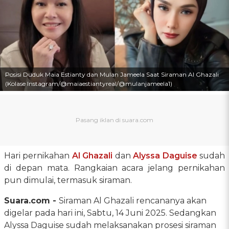
Posisi Duduk Maia Estianty dan Mulan Jameela Saat Siraman Al Ghazali
(Kolase Instagram/@maiaestiantyreal/@mulanjameela1)
Hari pernikahan
Al Ghazali
dan
Alyssa Daguise
sudah
di depan mata. Rangkaian acara jelang pernikahan
pun dimulai, termasuk siraman.
Suara.com -
Siraman Al Ghazali rencananya akan
digelar pada hari ini, Sabtu, 14 Juni 2025. Sedangkan
Alyssa Daguise sudah melaksanakan prosesi siraman