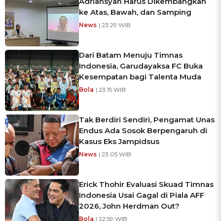
Adriansyah Harus Dikembangkan
ke Atas, Bawah, dan Samping
News
| 23:29 WIB
Dari Batam Menuju Timnas
Indonesia, Garudayaksa FC Buka
Kesempatan bagi Talenta Muda
Bola
| 23:15 WIB
Tak Berdiri Sendiri, Pengamat Unas
Endus Ada Sosok Berpengaruh di
Kasus Eks Jampidsus
News
| 23:05 WIB
Erick Thohir Evaluasi Skuad Timnas
Indonesia Usai Gagal di Piala AFF
2026, John Herdman Out?
Bola
| 22:59 WIB