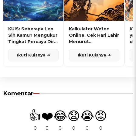
KUIS: Seberapa Leo
Kalkulator Weton
KU
Sih Kamu? Mengukur
Online, Cek Hari Lahir
ya
Tingkat Percaya Diri
Menurut
de
dan Karisma
Penanggalan Jawa
Ikuti Kuisnya ➔
Ikuti Kuisnya ➔
Komentar
👍
❤️
😂
😧
😭
😡
0
0
0
0
0
0