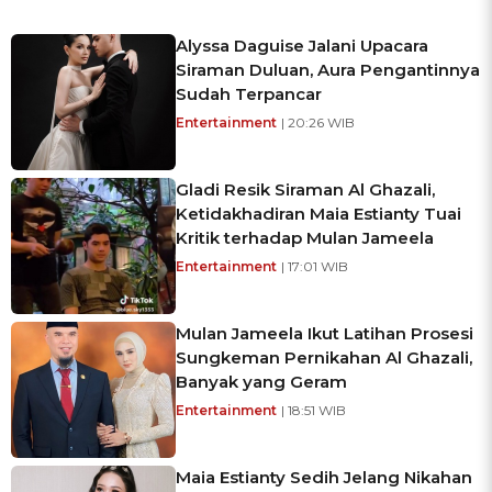
Alyssa Daguise Jalani Upacara
Siraman Duluan, Aura Pengantinnya
Sudah Terpancar
Entertainment
| 20:26 WIB
Gladi Resik Siraman Al Ghazali,
Ketidakhadiran Maia Estianty Tuai
Kritik terhadap Mulan Jameela
Entertainment
| 17:01 WIB
Mulan Jameela Ikut Latihan Prosesi
Sungkeman Pernikahan Al Ghazali,
Banyak yang Geram
Entertainment
| 18:51 WIB
Maia Estianty Sedih Jelang Nikahan