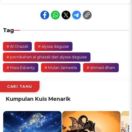
Tag
# Al Ghazali
# alyssa daguise
# pernikahan al ghazali dan alyssa daguise
# Maia Estianty
# Mulan Jameela
# ahmad dhani
CARI TAHU
Kumpulan Kuis Menarik