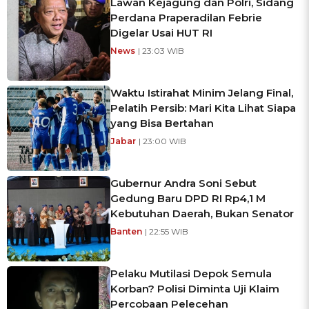
Lawan Kejagung dan Polri, Sidang
Perdana Praperadilan Febrie
Digelar Usai HUT RI
News
| 23:03 WIB
Waktu Istirahat Minim Jelang Final,
Pelatih Persib: Mari Kita Lihat Siapa
yang Bisa Bertahan
Jabar
| 23:00 WIB
Gubernur Andra Soni Sebut
Gedung Baru DPD RI Rp4,1 M
Kebutuhan Daerah, Bukan Senator
Banten
| 22:55 WIB
Pelaku Mutilasi Depok Semula
Korban? Polisi Diminta Uji Klaim
Percobaan Pelecehan