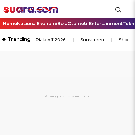
Home
Nasional
Ekonomi
Bola
Otomotif
Entertainment
Tekn
🔥 Trending
Piala Aff 2026
Sunscreen
Shio