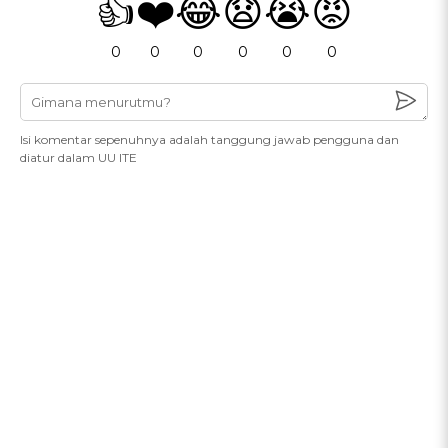
👍
❤️
😂
😧
😭
😡
0
0
0
0
0
0
Isi komentar sepenuhnya adalah tanggung jawab pengguna dan
diatur dalam UU ITE