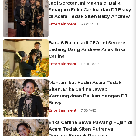
Jadi Sorotan, Ini Makna di Balik
Seragam Erika Carlina dan DJ Bravy
di Acara Tedak Siten Baby Andrew
Entertainment
| 14:00 WIB
Baru 8 Bulan jadi CEO, Ini Sederet
Ladang Uang Andrew Anak Erika
Carlina
Entertainment
| 06:00 WIB
Mantan Ikut Hadiri Acara Tedak
Siten, Erika Carlina Jawab
Kemungkinan Balikan dengan DJ
Bravy
Entertainment
| 17:58 WIB
Erika Carlina Sewa Pawang Hujan di
Acara Tedak Siten Putranya:
Percaya Enggak Percaya