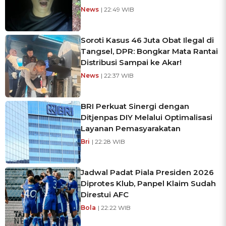
News
| 22:49 WIB
Soroti Kasus 46 Juta Obat Ilegal di
Tangsel, DPR: Bongkar Mata Rantai
Distribusi Sampai ke Akar!
News
| 22:37 WIB
BRI Perkuat Sinergi dengan
Ditjenpas DIY Melalui Optimalisasi
Layanan Pemasyarakatan
Bri
| 22:28 WIB
Jadwal Padat Piala Presiden 2026
Diprotes Klub, Panpel Klaim Sudah
Direstui AFC
Bola
| 22:22 WIB