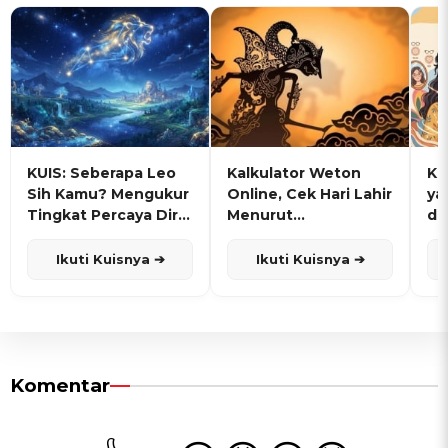
KUIS: Seberapa Leo
Kalkulator Weton
KU
Sih Kamu? Mengukur
Online, Cek Hari Lahir
ya
Tingkat Percaya Diri
Menurut
de
dan Karisma
Penanggalan Jawa
Ikuti Kuisnya ➔
Ikuti Kuisnya ➔
Komentar