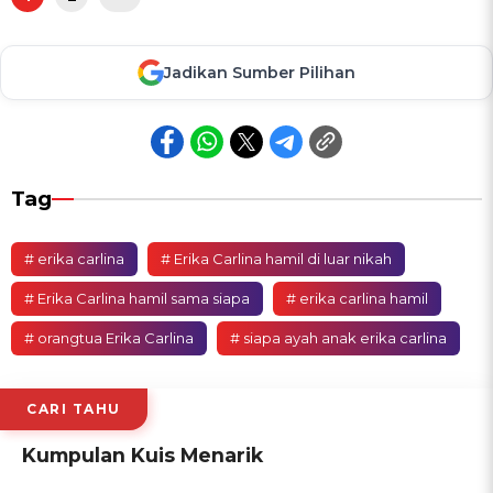
Jadikan Sumber Pilihan
Tag
# erika carlina
# Erika Carlina hamil di luar nikah
# Erika Carlina hamil sama siapa
# erika carlina hamil
# orangtua Erika Carlina
# siapa ayah anak erika carlina
CARI TAHU
Kumpulan Kuis Menarik