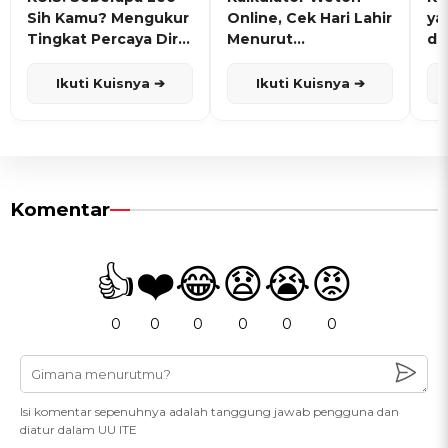
Sih Kamu? Mengukur
Online, Cek Hari Lahir
ya
Tingkat Percaya Diri
Menurut
de
dan Karisma
Penanggalan Jawa
Ikuti Kuisnya ➔
Ikuti Kuisnya ➔
Komentar
👍
❤️
😂
😧
😭
😡
0
0
0
0
0
0
Isi komentar sepenuhnya adalah tanggung jawab pengguna dan
diatur dalam UU ITE