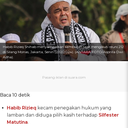
Habib Rizieq Shihab menyampaikan sambutan saat mengikuti reuni 212
di Silang Monas, Jakarta, Senin (2/12/2024). (ANTARA FOTO/Asprilla Dwi
Adha).
Baca 10 detik
Habib Rizieq
kecam penegakan hukum yang
lamban dan diduga pilih kasih terhadap
Silfester
Matutina
.