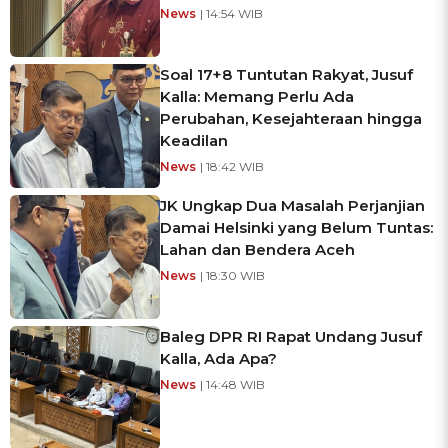
News
| 14:54 WIB
Soal 17+8 Tuntutan Rakyat, Jusuf
Kalla: Memang Perlu Ada
Perubahan, Kesejahteraan hingga
Keadilan
News
| 18:42 WIB
JK Ungkap Dua Masalah Perjanjian
Damai Helsinki yang Belum Tuntas:
Lahan dan Bendera Aceh
News
| 18:30 WIB
Baleg DPR RI Rapat Undang Jusuf
Kalla, Ada Apa?
News
| 14:48 WIB