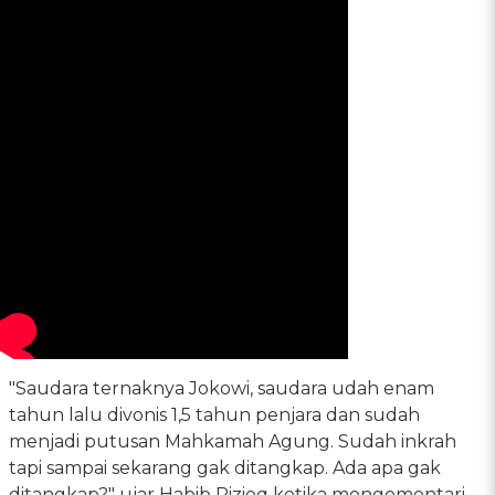
"Saudara ternaknya Jokowi, saudara udah enam
tahun lalu divonis 1,5 tahun penjara dan sudah
menjadi putusan Mahkamah Agung. Sudah inkrah
tapi sampai sekarang gak ditangkap. Ada apa gak
ditangkap?" ujar Habib Rizieq ketika mengomentari