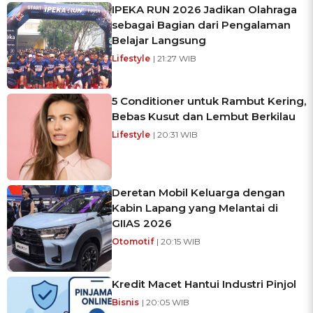
IPEKA RUN 2026 Jadikan Olahraga
sebagai Bagian dari Pengalaman
Belajar Langsung
Lifestyle
| 21:27 WIB
5 Conditioner untuk Rambut Kering,
Bebas Kusut dan Lembut Berkilau
Lifestyle
| 20:31 WIB
Deretan Mobil Keluarga dengan
Kabin Lapang yang Melantai di
GIIAS 2026
Otomotif
| 20:15 WIB
Kredit Macet Hantui Industri Pinjol
Bisnis
| 20:05 WIB