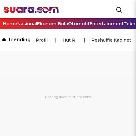
Home
Nasional
Ekonomi
Bola
Otomotif
Entertainment
Tekn
🔥 Trending
Profil
Hut Ri
Reshuffle Kabinet