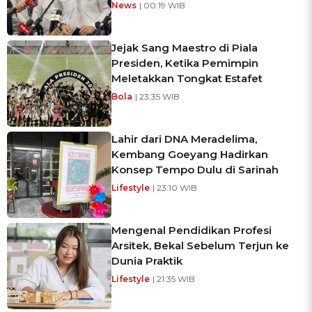
News
| 00:19 WIB
Jejak Sang Maestro di Piala
Presiden, Ketika Pemimpin
Meletakkan Tongkat Estafet
Bola
| 23:35 WIB
Lahir dari DNA Meradelima,
Kembang Goeyang Hadirkan
Konsep Tempo Dulu di Sarinah
Lifestyle
| 23:10 WIB
Mengenal Pendidikan Profesi
Arsitek, Bekal Sebelum Terjun ke
Dunia Praktik
Lifestyle
| 21:35 WIB