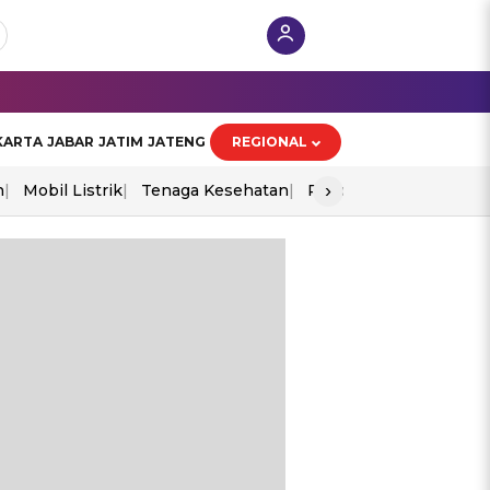
KARTA
JABAR
JATIM
JATENG
REGIONAL
›
n
Mobil Listrik
Tenaga Kesehatan
Piala Aff 2026
Ekono