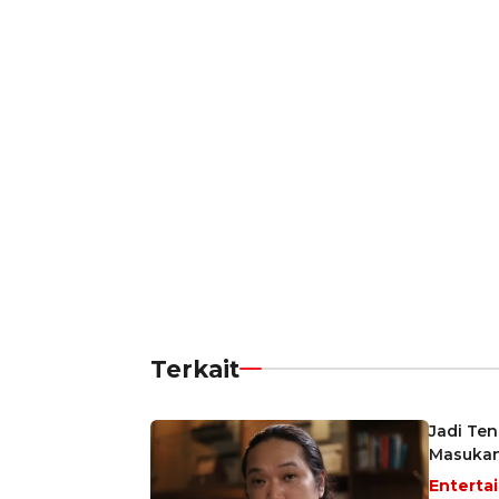
Terkait
Jadi Ten
Masukan
Enterta