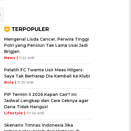
TERPOPULER
Mengenal Lisda Cancer, Perwira Tinggi
Polri yang Pensiun Tak Lama Usai Jadi
Brigjen
News |
11:22 WIB
Pelatih FC Twente Usir Mees Hilgers:
Saya Tak Berharap Dia Kembali ke Klub!
Bola |
17:39 WIB
PIP Termin II 2026 Kapan Cair? Ini
Jadwal Lengkap dan Cara Ceknya agar
Dana Tidak Hangus!
UIS: Sepatu Mana yang
KUIS: Seberapa Kenal
Lifestyle |
07:36 WIB
Cocok dengan
Kamu dengan Si Zodiak
Kepribadianmu?
Cancer?
Skenario Timnas Indonesia Jika