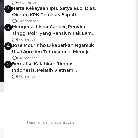
Gagalnya Negara Jamin Keamanan
6 Komentar
Harta Kekayaan Iptu Setya Budi Dias,
2
Oknum KPK Pemeras Bupati
Pemalang
2 Komentar
Mengenal Lisda Cancer, Perwira
3
Tinggi Polri yang Pensiun Tak Lama
Usai Jadi Brigjen
1 Komentar
Jose Mourinho Dikabarkan Ngamuk
4
Usai Aurelien Tchouameni Menuju
Manchester United
1 Komentar
Bernafsu Kalahkan Timnas
5
Indonesia, Pelatih Vietnam
Berencana Pakai Jimat di Pakansari
1 Komentar