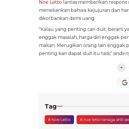
Noe Letto
lantas memberikan respons m
menekankan bahwa kejujuran dan harga
dikorbankan demi uang.
"Kalau yang penting cari duit, berarti 
enggak masalah, harga diri enggak pen
makan. Merugikan orang lain enggak pen
penting kan dapat duit itu tadi," sindirn
<
Tag
# Noe Letto
# noe letto tenaga ahlli 