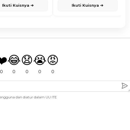
Ikuti Kuisnya ➔
Ikuti Kuisnya ➔
❤️
😂
😧
😭
😡
0
0
0
0
0
engguna dan diatur dalam UU ITE