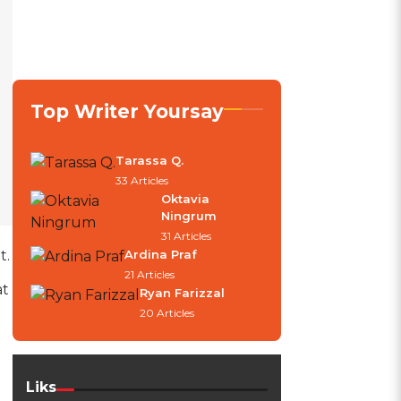
Top Writer Yoursay
Tarassa Q.
33 Articles
Oktavia
Ningrum
31 Articles
t.
Ardina Praf
21 Articles
at
Ryan Farizzal
20 Articles
Liks