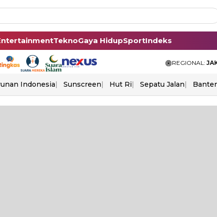
Entertainment
Tekno
Gaya Hidup
Sport
Indeks
REGIONAL:
JA
unan Indonesia
Sunscreen
Hut Ri
Sepatu Jalan
Bante