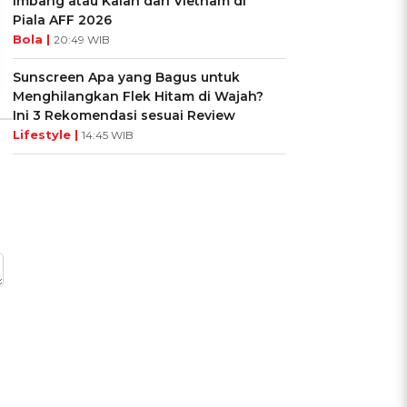
Imbang atau Kalah dari Vietnam di
Ikuti Kuisnya ➔
Ikuti Kuisnya ➔
Piala AFF 2026
Bola |
20:49 WIB
Sunscreen Apa yang Bagus untuk
Menghilangkan Flek Hitam di Wajah?
Ini 3 Rekomendasi sesuai Review
Lifestyle |
14:45 WIB