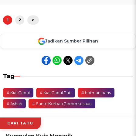
1
2
>
Jadikan Sumber Pilihan
Tag
# Kiai Cabul
# Kiai Cabul Pati
# hotman paris
# Ashari
# Santri Korban Pemerkosaan
CARI TAHU
Kumpulan Kuis Menarik