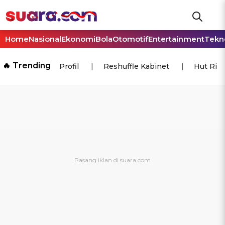
Home
Nasional
Ekonomi
Bola
Otomotif
Entertainment
Tekn
🔥 Trending
Profil
Reshuffle Kabinet
Hut Ri