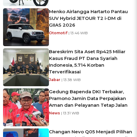
Menko Airlangga Hartarto Pantau
SUV Hybrid JETOUR T2 i-DM di
GIIAS 2026
Otomotif
| 13:46 WIB
Bareskrim Sita Aset Rp425 Miliar
Kasus Fraud PT Dana Syariah
Indonesia, 5.714 Korban
Terverifikasai
Jabar
| 13:38 WIB
Gedung Bapenda DKI Terbakar,
Pramono Jamin Data Perpajakan
Aman dan Pelayanan Tetap Jalan
News
| 13:31 WIB
Changan Nevo Q05 Menjadi Pilihan