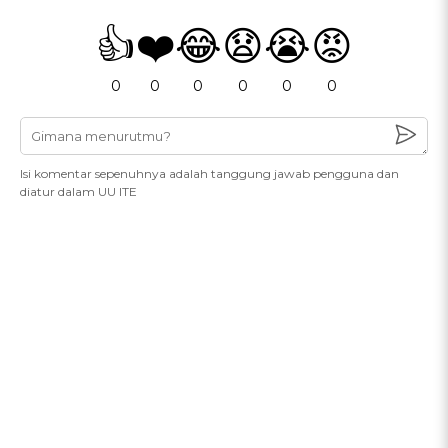
👍
❤️
😂
😧
😭
😡
0
0
0
0
0
0
Isi komentar sepenuhnya adalah tanggung jawab pengguna dan
diatur dalam UU ITE