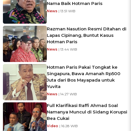
Nama Baik Hotman Paris
News
| 13:51 WIB
Razman Nasution Resmi Ditahan di
Lapas Cipinang, Buntut Kasus
Hotman Paris
News
| 13:44 WIB
Hotman Paris Pakai Tongkat ke
Singapura, Bawa Amanah Rp500
Juta dari Bos Mayapada untuk
Yuvita
News
| 14:27 WIB
Full Klarifikasi Raffi Ahmad Soal
Namanya Muncul di Sidang Korupsi
Bea Cukai
Video
| 16:28 WIB