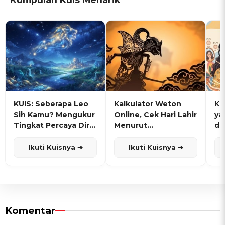
KUIS: Seberapa Leo
Kalkulator Weton
KU
Sih Kamu? Mengukur
Online, Cek Hari Lahir
ya
Tingkat Percaya Diri
Menurut
de
dan Karisma
Penanggalan Jawa
Ikuti Kuisnya ➔
Ikuti Kuisnya ➔
Komentar