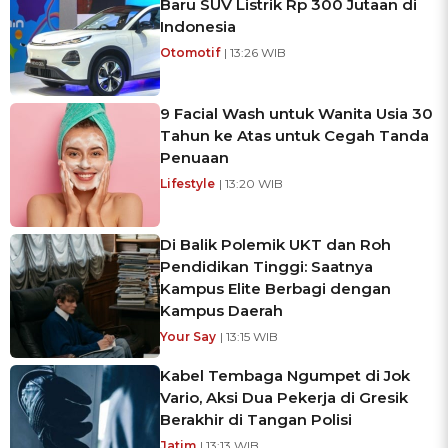
Baru SUV Listrik Rp 300 Jutaan di
Indonesia
Otomotif
| 13:26 WIB
9 Facial Wash untuk Wanita Usia 30
Tahun ke Atas untuk Cegah Tanda
Penuaan
Lifestyle
| 13:20 WIB
Di Balik Polemik UKT dan Roh
Pendidikan Tinggi: Saatnya
Kampus Elite Berbagi dengan
Kampus Daerah
Your Say
| 13:15 WIB
Kabel Tembaga Ngumpet di Jok
Vario, Aksi Dua Pekerja di Gresik
Berakhir di Tangan Polisi
Jatim
| 13:13 WIB