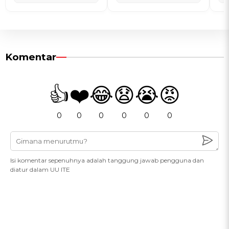
Komentar
👍
❤️
😂
😧
😭
😡
0
0
0
0
0
0
Isi komentar sepenuhnya adalah tanggung jawab pengguna dan
diatur dalam UU ITE