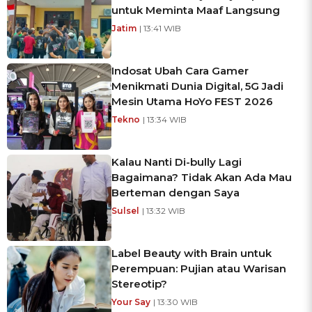
untuk Meminta Maaf Langsung
Jatim
| 13:41 WIB
Indosat Ubah Cara Gamer
Menikmati Dunia Digital, 5G Jadi
Mesin Utama HoYo FEST 2026
Tekno
| 13:34 WIB
Kalau Nanti Di-bully Lagi
Bagaimana? Tidak Akan Ada Mau
Berteman dengan Saya
Sulsel
| 13:32 WIB
Label Beauty with Brain untuk
Perempuan: Pujian atau Warisan
Stereotip?
Your Say
| 13:30 WIB