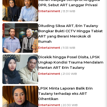
DPR, Sebut ART Langgar Privasi
Entertainment
| 13:31 WIB
Dituding Siksa ART, Erin Taulany
Bongkar Bukti CCTV Hingga Tabiat
ART yang Berani Merokok di
Rumah
Entertainment
| 11:33 WIB
Dicekik hingga Posel Disita, LPSK
Ungkap Kondisi Trauma Mendalam
Mantan ART Erin Taulany
Entertainment
| 21:00 WIB
LPSK Minta Laporan Balik Erin
Taulany terhadap eks ART
Dihentikan
Entertainment
| 20:30 WIB