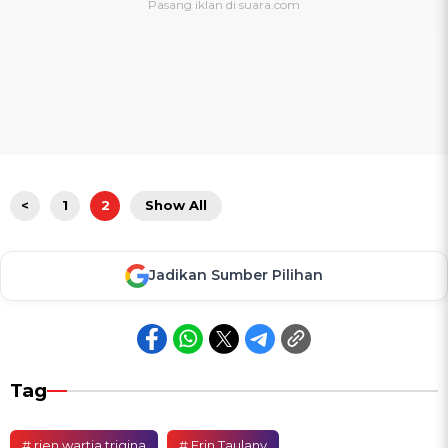
<
1
2
Show All
Jadikan Sumber Pilihan
Tag
# rien wartia trigina
# Erin Taulany