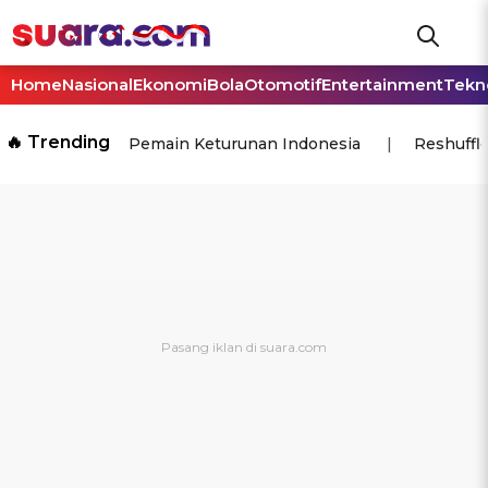
Home
Nasional
Ekonomi
Bola
Otomotif
Entertainment
Tekn
🔥 Trending
Pemain Keturunan Indonesia
Reshuffl