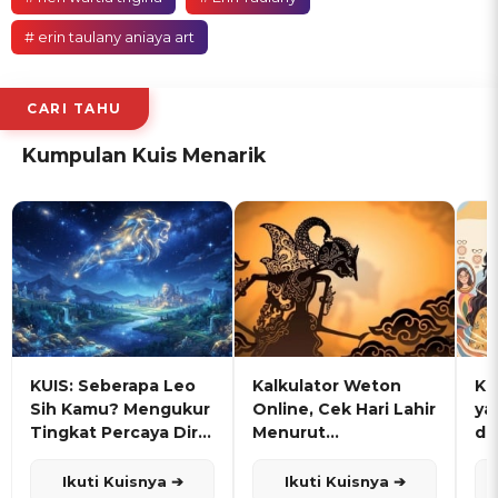
# erin taulany aniaya art
CARI TAHU
Kumpulan Kuis Menarik
KUIS: Seberapa Leo
Kalkulator Weton
KU
Sih Kamu? Mengukur
Online, Cek Hari Lahir
ya
Tingkat Percaya Diri
Menurut
de
dan Karisma
Penanggalan Jawa
Ikuti Kuisnya ➔
Ikuti Kuisnya ➔