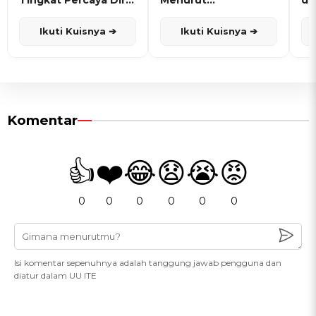
dan Karisma
Penanggalan Jawa
Ikuti Kuisnya ➔
Ikuti Kuisnya ➔
Komentar
👍
❤️
😂
😧
😭
😡
0
0
0
0
0
0
Isi komentar sepenuhnya adalah tanggung jawab pengguna dan
diatur dalam UU ITE