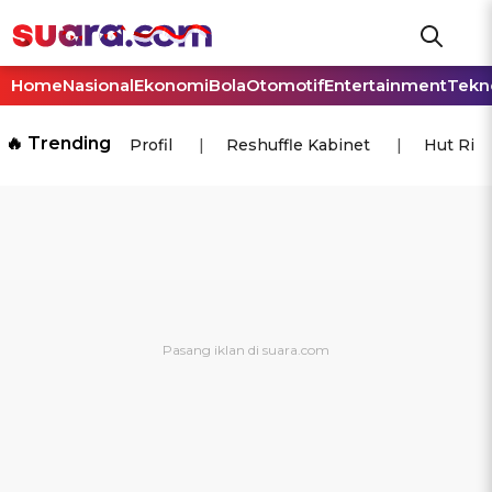
Home
Nasional
Ekonomi
Bola
Otomotif
Entertainment
Tekn
🔥 Trending
Profil
Reshuffle Kabinet
Hut Ri