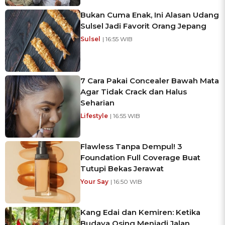
Bukan Cuma Enak, Ini Alasan Udang
Sulsel Jadi Favorit Orang Jepang
Sulsel
| 16:55 WIB
7 Cara Pakai Concealer Bawah Mata
Agar Tidak Crack dan Halus
Seharian
Lifestyle
| 16:55 WIB
Flawless Tanpa Dempul! 3
Foundation Full Coverage Buat
Tutupi Bekas Jerawat
Your Say
| 16:50 WIB
Kang Edai dan Kemiren: Ketika
Budaya Osing Menjadi Jalan