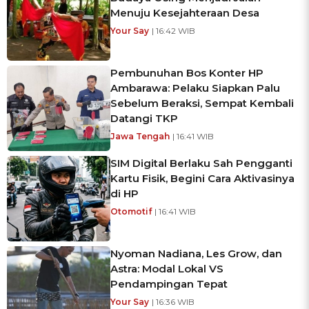
Menuju Kesejahteraan Desa
Your Say
| 16:42 WIB
Pembunuhan Bos Konter HP
Ambarawa: Pelaku Siapkan Palu
Sebelum Beraksi, Sempat Kembali
Datangi TKP
Jawa Tengah
| 16:41 WIB
SIM Digital Berlaku Sah Pengganti
Kartu Fisik, Begini Cara Aktivasinya
di HP
Otomotif
| 16:41 WIB
Nyoman Nadiana, Les Grow, dan
Astra: Modal Lokal VS
Pendampingan Tepat
Your Say
| 16:36 WIB