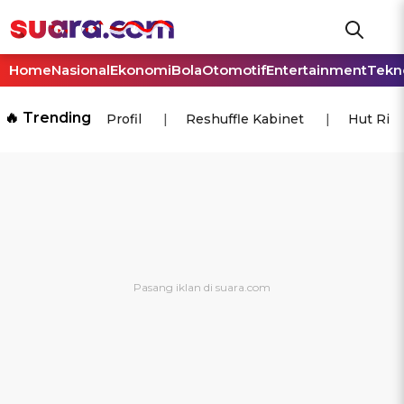
Home
Nasional
Ekonomi
Bola
Otomotif
Entertainment
Tekn
🔥 Trending
Profil
Reshuffle Kabinet
Hut Ri