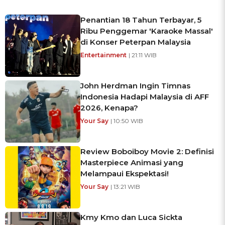
Penantian 18 Tahun Terbayar, 5
Ribu Penggemar 'Karaoke Massal'
di Konser Peterpan Malaysia
Entertainment
| 21:11 WIB
John Herdman Ingin Timnas
Indonesia Hadapi Malaysia di AFF
2026, Kenapa?
Your Say
| 10:50 WIB
Review Boboiboy Movie 2: Definisi
Masterpiece Animasi yang
Melampaui Ekspektasi!
Your Say
| 13:21 WIB
Kmy Kmo dan Luca Sickta