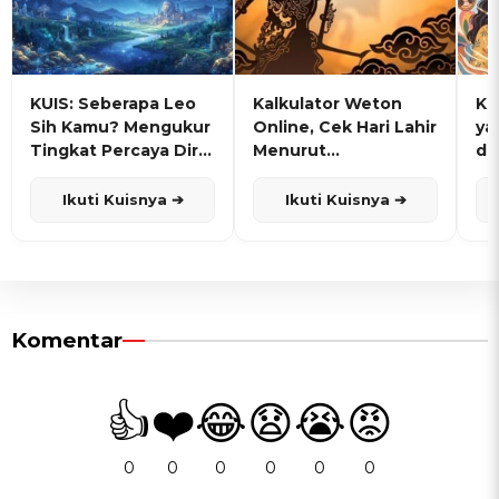
KUIS: Seberapa Leo
Kalkulator Weton
KU
Sih Kamu? Mengukur
Online, Cek Hari Lahir
ya
Tingkat Percaya Diri
Menurut
de
dan Karisma
Penanggalan Jawa
Ikuti Kuisnya ➔
Ikuti Kuisnya ➔
Komentar
👍
❤️
😂
😧
😭
😡
0
0
0
0
0
0