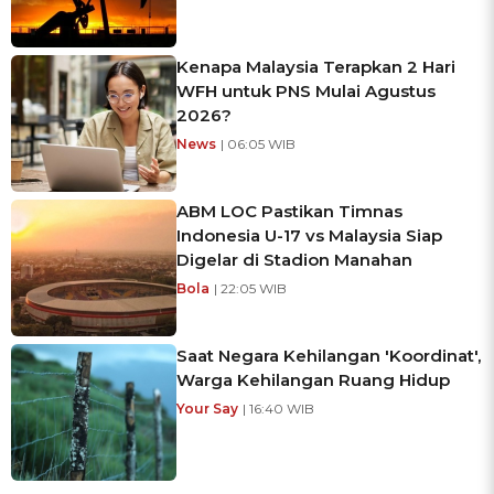
Kenapa Malaysia Terapkan 2 Hari
WFH untuk PNS Mulai Agustus
2026?
News
| 06:05 WIB
ABM LOC Pastikan Timnas
Indonesia U-17 vs Malaysia Siap
Digelar di Stadion Manahan
Bola
| 22:05 WIB
Saat Negara Kehilangan 'Koordinat',
Warga Kehilangan Ruang Hidup
Your Say
| 16:40 WIB