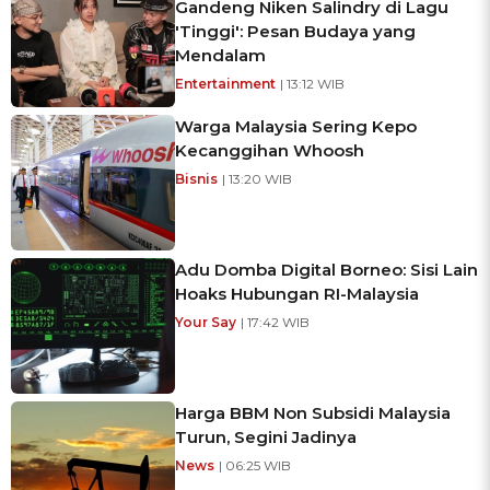
Gandeng Niken Salindry di Lagu
'Tinggi': Pesan Budaya yang
Mendalam
Entertainment
| 13:12 WIB
Warga Malaysia Sering Kepo
Kecanggihan Whoosh
Bisnis
| 13:20 WIB
Adu Domba Digital Borneo: Sisi Lain
Hoaks Hubungan RI-Malaysia
Your Say
| 17:42 WIB
Harga BBM Non Subsidi Malaysia
Turun, Segini Jadinya
News
| 06:25 WIB