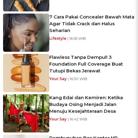
7 Cara Pakai Concealer Bawah Mata
Agar Tidak Crack dan Halus
Seharian
Lifestyle
| 16:55 WIB
Flawless Tanpa Dempul! 3
Foundation Full Coverage Buat
Tutupi Bekas Jerawat
Your Say
| 16:50 WIB
Kang Edai dan Kemiren: Ketika
Budaya Osing Menjadi Jalan
Menuju Kesejahteraan Desa
Your Say
| 16:42 WIB
Pembunuhan Bos Konter HP