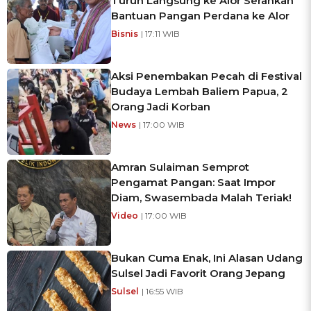
Turun Langsung ke Alor Serahkan
Bantuan Pangan Perdana ke Alor
Bisnis
| 17:11 WIB
Aksi Penembakan Pecah di Festival
Budaya Lembah Baliem Papua, 2
Orang Jadi Korban
News
| 17:00 WIB
Amran Sulaiman Semprot
Pengamat Pangan: Saat Impor
Diam, Swasembada Malah Teriak!
Video
| 17:00 WIB
Bukan Cuma Enak, Ini Alasan Udang
Sulsel Jadi Favorit Orang Jepang
Sulsel
| 16:55 WIB