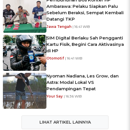
Ambarawa: Pelaku Siapkan Palu
Sebelum Beraksi, Sempat Kembali
Datangi TKP
Jawa Tengah
| 16:41 WIB
SIM Digital Berlaku Sah Pengganti
Kartu Fisik, Begini Cara Aktivasinya
di HP
Otomotif
| 16:41 WIB
Nyoman Nadiana, Les Grow, dan
Astra: Modal Lokal VS
Pendampingan Tepat
Your Say
| 16:36 WIB
LIHAT ARTIKEL LAINNYA