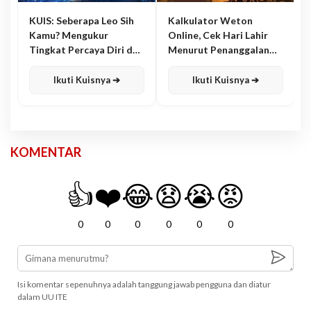
KUIS: Seberapa Leo Sih
Kalkulator Weton
Kamu? Mengukur
Online, Cek Hari Lahir
Tingkat Percaya Diri dan
Menurut Penanggalan
Karisma
Jawa
Ikuti Kuisnya ➔
Ikuti Kuisnya ➔
KOMENTAR
👍
❤️
😂
😧
😭
😡
0
0
0
0
0
0
Isi komentar sepenuhnya adalah tanggung jawab pengguna dan diatur
dalam UU ITE