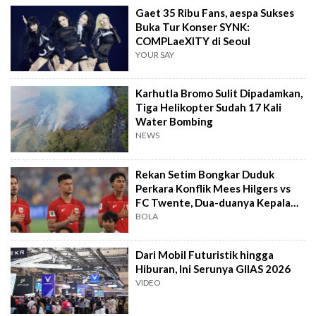
Gaet 35 Ribu Fans, aespa Sukses
Buka Tur Konser SYNK:
COMPLaeXITY di Seoul
YOUR SAY
Karhutla Bromo Sulit Dipadamkan,
Tiga Helikopter Sudah 17 Kali
Water Bombing
NEWS
Rekan Setim Bongkar Duduk
Perkara Konflik Mees Hilgers vs
FC Twente, Dua-duanya Kepala
Batu
BOLA
Dari Mobil Futuristik hingga
Hiburan, Ini Serunya GIIAS 2026
VIDEO