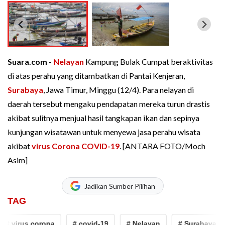
Suara.com -
Nelayan
Kampung Bulak Cumpat beraktivitas
di atas perahu yang ditambatkan di Pantai Kenjeran,
Surabaya
, Jawa Timur, Minggu (12/4). Para nelayan di
daerah tersebut mengaku pendapatan mereka turun drastis
akibat sulitnya menjual hasil tangkapan ikan dan sepinya
kunjungan wisatawan untuk menyewa jasa perahu wisata
akibat
virus Corona
COVID-19
. [ANTARA FOTO/Moch
Asim]
Jadikan Sumber Pilihan
TAG
# virus corona
# covid-19
# Nelayan
# Surabaya