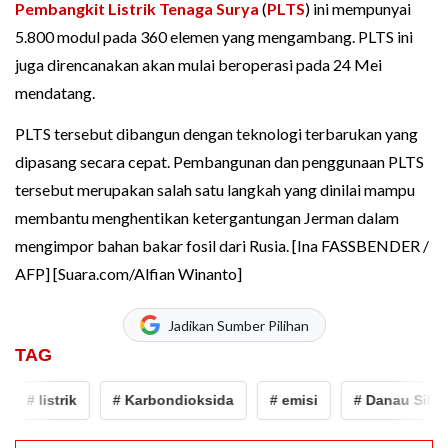
Pembangkit Listrik Tenaga Surya
(
PLTS
) ini mempunyai
5.800 modul pada 360 elemen yang mengambang. PLTS ini
juga direncanakan akan mulai beroperasi pada 24 Mei
mendatang.
PLTS tersebut dibangun dengan teknologi terbarukan yang
dipasang secara cepat. Pembangunan dan penggunaan PLTS
tersebut merupakan salah satu langkah yang dinilai mampu
membantu menghentikan ketergantungan Jerman dalam
mengimpor bahan bakar fosil dari Rusia. [Ina FASSBENDER /
AFP] [Suara.com/Alfian Winanto]
Jadikan Sumber Pilihan
TAG
listrik
# Karbondioksida
# emisi
# Danau Silbersee