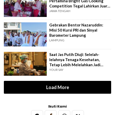
Pertamina Bright Gas Cooking
Competition Tegal Lahirkan Juara
Baru
JAWA TENGAH
Gebrakan Bentor Nazaruddin:
Misi 50 Kursi PRI dan Sinyal
Barometer Lampung
LAMPUNG
Saat Jas Putih Diuji: Selelah-
lelahnya Tenaga Kesehatan,
Tetap Lebih Melelahkan Jadi
Pasien
YOUR SAY
Load More
Ikuti Kami