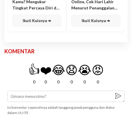
Kamu? Mengukur
Online, Cek Hari Lahir
Tingkat Percaya Diri dan
Menurut Penanggalan
Karisma
Jawa
Ikuti Kuisnya ➔
Ikuti Kuisnya ➔
KOMENTAR
👍
❤️
😂
😧
😭
😡
0
0
0
0
0
0
Isi komentar sepenuhnya adalah tanggung jawab pengguna dan diatur
dalam UU ITE