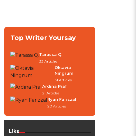
Top Writer Yoursay
Tarassa Q.
33 Articles
Oktavia
Ningrum
31 Articles
Ardina Praf
21 Articles
Ryan Farizzal
20 Articles
Liks