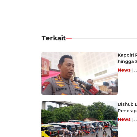
Terkait
Kapolri 
hingga 
News
| 
Dishub D
Penera
News
| 