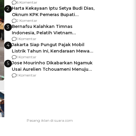
Gagalnya Negara Jamin Keamanan
6 Komentar
Harta Kekayaan Iptu Setya Budi Dias,
2
Oknum KPK Pemeras Bupati
Pemalang
2 Komentar
Bernafsu Kalahkan Timnas
3
Indonesia, Pelatih Vietnam
Berencana Pakai Jimat di Pakansari
1 Komentar
Jakarta Siap Pungut Pajak Mobil
4
Listrik Tahun Ini, Kendaraan Mewah
Kena hingga 75% PKB
1 Komentar
Jose Mourinho Dikabarkan Ngamuk
5
Usai Aurelien Tchouameni Menuju
Manchester United
1 Komentar