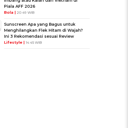
Imbang atau Kalah dari Vietnam di
Piala AFF 2026
Bola |
20:49 WIB
Sunscreen Apa yang Bagus untuk
Menghilangkan Flek Hitam di Wajah?
Ini 3 Rekomendasi sesuai Review
Lifestyle |
14:45 WIB