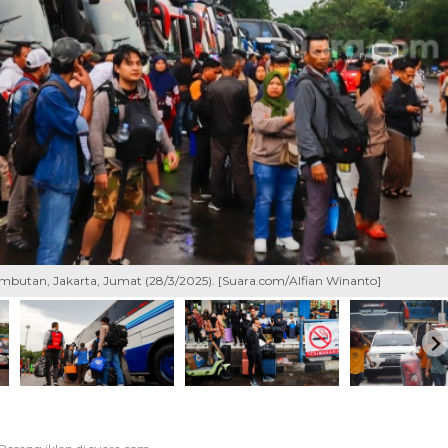
tan, Jakarta, Jumat (28/3/2025). [Suara.com/Alfian Winanto]