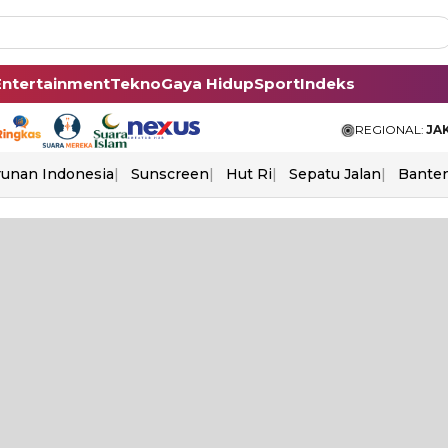
Entertainment
Tekno
Gaya Hidup
Sport
Indeks
REGIONAL:
JA
unan Indonesia
Sunscreen
Hut Ri
Sepatu Jalan
Bante