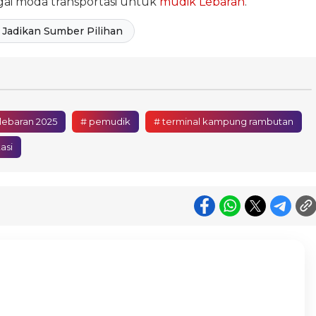
ai moda transportasi untuk
mudik Lebaran
.
Jadikan Sumber Pilihan
lebaran 2025
# pemudik
# terminal kampung rambutan
asi