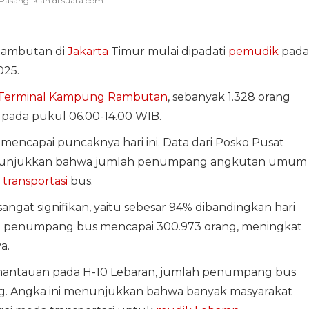
Rambutan di
Jakarta
Timur mulai dipadati
pemudik
pada
025.
Terminal Kampung Rambutan
, sebanyak 1.328 orang
pada pukul 06.00-14.00 WIB.
mencapai puncaknya hari ini. Data dari Posko Pusat
nunjukkan bahwa jumlah penumpang angkutan umum
a
transportasi
bus.
gat signifikan, yaitu sebesar 94% dibandingkan hari
h penumpang bus mencapai 300.973 orang, meningkat
a.
pemantauan pada H-10 Lebaran, jumlah penumpang bus
rang. Angka ini menunjukkan bahwa banyak masyarakat