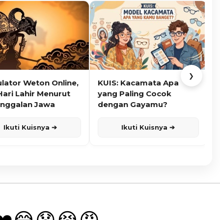
❯
ulator Weton Online,
KUIS: Kacamata Apa
K
Hari Lahir Menurut
yang Paling Cocok
nggalan Jawa
dengan Gayamu?
Ikuti Kuisnya ➔
Ikuti Kuisnya ➔
❤️
😂
😧
😭
😡