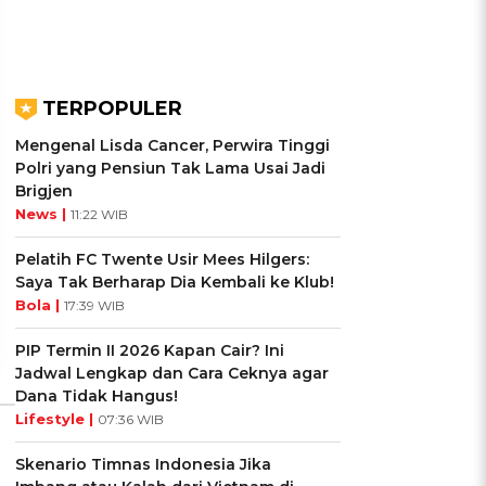
TERPOPULER
Mengenal Lisda Cancer, Perwira Tinggi
Polri yang Pensiun Tak Lama Usai Jadi
UIS: Sepatu Mana yang
KUIS: Seberapa Kenal
Brigjen
Cocok dengan
Kamu dengan Si Zodiak
News |
11:22 WIB
Kepribadianmu?
Cancer?
Pelatih FC Twente Usir Mees Hilgers:
Saya Tak Berharap Dia Kembali ke Klub!
Ikuti Kuisnya ➔
Ikuti Kuisnya ➔
Bola |
17:39 WIB
PIP Termin II 2026 Kapan Cair? Ini
Jadwal Lengkap dan Cara Ceknya agar
Dana Tidak Hangus!
Lifestyle |
07:36 WIB
Skenario Timnas Indonesia Jika