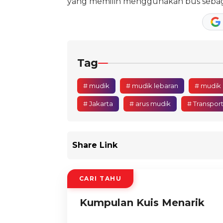
yang memilih menggunakan bus sebag
Tag
# mudik
# mudik lebaran
# mudik 
# Jakarta
# arus mudik
# Transport
Share Link
CARI TAHU
Kumpulan Kuis Menarik