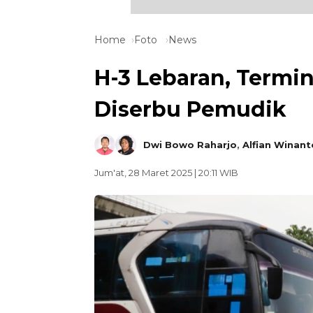
Home
Foto
News
H-3 Lebaran, Term
Diserbu Pemudik
Dwi Bowo Raharjo
,
Alfian Winant
Jum'at, 28 Maret 2025 | 20:11 WIB