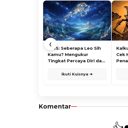
❮
KUIS: Seberapa Leo Sih
Kalk
Kamu? Mengukur
Cek 
Tingkat Percaya Diri dan
Pena
Karisma
Ikuti Kuisnya ➔
Komentar
👍