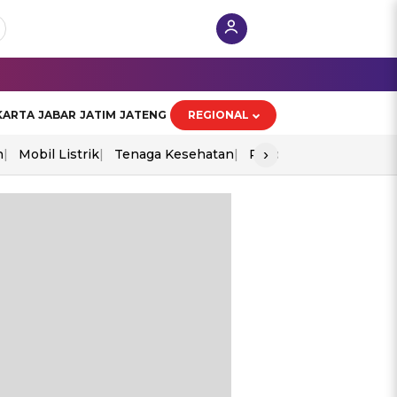
KARTA
JABAR
JATIM
JATENG
REGIONAL
›
n
Mobil Listrik
Tenaga Kesehatan
Piala Aff 2026
Ekono